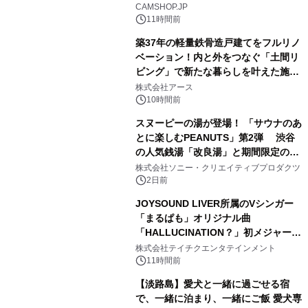
CAMSHOP.JP
11時間前
築37年の軽量鉄骨造戸建てをフルリノ
ベーション！内と外をつなぐ「土間リ
ビング」で新たな暮らしを叶えた施工
2
事例を株式会社アースが公開
株式会社アース
10時間前
スヌーピーの湯が登場！ 「サウナのあ
とに楽しむPEANUTS」第2弾 渋谷
の人気銭湯「改良湯」と期間限定のコ
3
ラボレーション サウナイキタイコラ
株式会社ソニー・クリエイティブプロダクツ
ボグッズも発売決定！
2日前
JOYSOUND LIVER所属のVシンガー
「まるぱも」オリジナル曲
「HALLUCINATION？」初メジャー配
4
信リリース決定！
株式会社テイチクエンタテインメント
11時間前
【淡路島】愛犬と一緒に過ごせる宿
で、一緒に泊まり、一緒にご飯 愛犬専