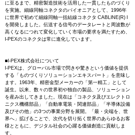
に至るまで、精密製造技術を活用した一貫したものづくり
を実施。細線同軸コネクタのパイオニアとして、1996年
に世界で初めて細線同軸一括結線コネクタ CABLINE(R) I
を開発しました。伝送する信号のデータレートと周波数が
高くなるにつれて変化していく市場の要求を満たすため、
I-PEXのコネクタは常に進化しています。
■I-PEX株式会社について
I-PEXは、グローバル市場で閃きや驚きという価値を提供
する「ものづくりソリューションエキスパート」を意味し
ます。1963年、精密金型メーカーの「第一精工」として
誕生。以来、数々の世界初や独自の製品、ソリューション
を産み出してきました。現在は「コネクタ及びエレクトロ
ニクス機構部品」「自動車電装・関連部品」「半導体設備
及びその他」の3つの事業分野を展開。「最・尖端を、世
界へ」拡げることで、次代を切り拓く世界のあらゆるお客
様とともに、デジタル社会の心躍る価値創造に貢献しま
す。