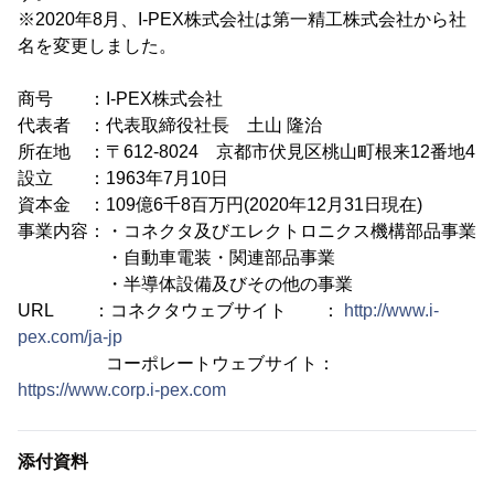
※2020年8月、I-PEX株式会社は第一精工株式会社から社
名を変更しました。
商号 ：I-PEX株式会社
代表者 ：代表取締役社長 土山 隆治
所在地 ：〒612-8024 京都市伏見区桃山町根来12番地4
設立 ：1963年7月10日
資本金 ：109億6千8百万円(2020年12月31日現在)
事業内容：・コネクタ及びエレクトロニクス機構部品事業
・自動車電装・関連部品事業
・半導体設備及びその他の事業
URL ：コネクタウェブサイト ：
http://www.i-
pex.com/ja-jp
コーポレートウェブサイト：
https://www.corp.i-pex.com
添付資料