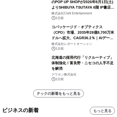
のPOP UP SHOPが2026年8月1日(土)
よりSHIBUYA TSUTAYA 6階 IP書店で
開催決定！！
株式会社ClaN Entertainment
1日前
コパッケージド・オプティクス
（CPO）市場、2035年28億8,700万米
ドルへ拡大、CAGR36.2％｜AIデータ
センター・高速光通信需要が成長を加
株式会社レポートオーシャン
速
1日前
北海道の採用代行「リクルーティブ」
体制強化！富良野・ニセコの人手不足
を解消
クウカン株式会社
1日前
テックの新着をもっと見る
ビジネスの新着
もっと見る