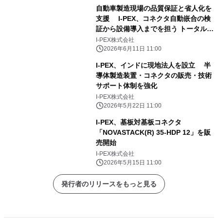
自動車製造現場の品質保証と省人化を
支援 I-PEX、コネクタ自動嵌合の検
証から設備導入までを担う トータルソ
リューション「CARA」を本格販売開
I-PEX株式会社
始
2026年6月11日 11:00
I-PEX、インドに現地法人を設立 半
導体製造装置・コネクタの販売・技術
サポート体制を強化
I-PEX株式会社
2026年5月22日 11:00
I-PEX、基板対基板コネクタ
「NOVASTACK(R) 35-HDP 12」を販
売開始
I-PEX株式会社
2026年5月15日 11:00
発行者のリリースをもっと見る