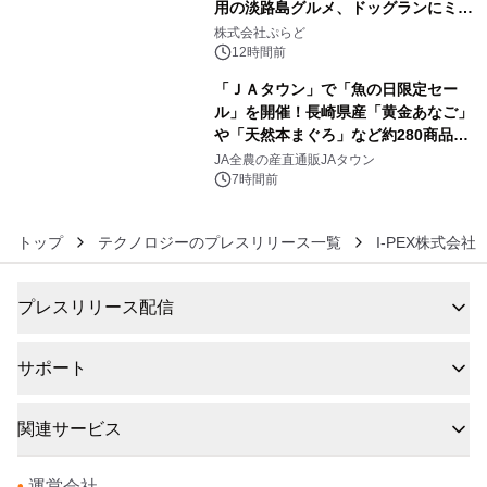
用の淡路島グルメ、ドッグランにミニ
5
プール グランピングとトレーラーハウ
株式会社ぷらど
スの2施設で
12時間前
「ＪＡタウン」で「魚の日限定セー
ル」を開催！長崎県産「黄金あなご」
や「天然本まぐろ」など約280商品を
6
販売！～毎月１０日の定例企画～
JA全農の産直通販JAタウン
7時間前
トップ
テクノロジーのプレスリリース一覧
I-PEX株式会社
プレスリリース配信
サポート
関連サービス
•
運営会社