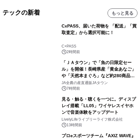
テックの新着
もっと見る
CxPASS、届いた荷物を 「配送」「買
取査定」から選択可能に！
C×PASS
2時間前
「ＪＡタウン」で「魚の日限定セー
ル」を開催！長崎県産「黄金あなご」
や「天然本まぐろ」など約280商品を
販売！～毎月１０日の定例企画～
JA全農の産直通販JAタウン
7時間前
見る・触る・聴くを一つに。ディスプ
レイ搭載「LL05」ワイヤレスイヤホ
ンで音楽体験をアップデート
LivelyLifeライブリーライフ株式会社
13時間前
プロeスポーツチーム『AXIZ WAVE』