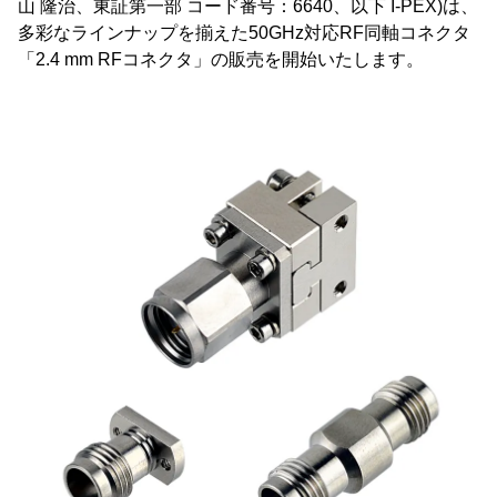
山 隆治、東証第一部 コード番号：6640、以下 I-PEX)は、
多彩なラインナップを揃えた50GHz対応RF同軸コネクタ
「2.4 mm RFコネクタ」の販売を開始いたします。