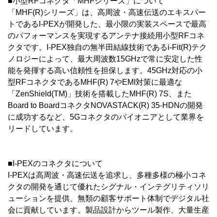
■小型RFコネクタ「MHFシリーズ」について
「MHF(R)シリーズ」は、高周波・高速伝送のエキスパー
トであるI-PEXが開発した、最小限の実装スペースで最高
のパフォーマンスを実現するアンテナ接続用小型RFコネ
クタです。I-PEX独自の無半田結線技術であるi-Fit(R)テク
ノロジーによって、最大周波数15GHzで常に安定した性
能を発揮する高い信頼性を担保します。45GHz対応の小
型RFコネクタであるMHF(R) 7やEMI対策に最適な
「ZenShield(TM)」技術を搭載したMHF(R) 7S、また
Board to BoardコネクタNOVASTACK(R) 35-HDNの開発
に成功するなど、5Gコネクタのパイオニアとして業界を
リードしています。
■I-PEXのコネクタについて
I-PEXは高周波・高速伝送を追求し、多種多様の極小コネ
クタの開発を通じて優れたシグナル・インテグリティソリ
ューションを提供、無類の顧客サポート体制でデジタル社
会に貢献しています。製品設計からツール製作、大量生産