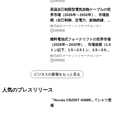
3時間前
高温自己制限型電気加熱ケーブルの世
界市場（2026年～2032年）、市場規
模（自己制御、定電力、鉱物絶縁、表
皮効果）・分析レポートを発表
株式会社マーケットリサーチセンター
3時間前
燃料電池式フォークリフトの世界市場
（2026年～2032年）、市場規模（1.5
トン以下、1.5～2.5トン、2.5～3.5ト
ン、3.5～5.0トン、その他）・分析レ
株式会社マーケットリサーチセンター
ポートを発表
4時間前
ビジネスの新着をもっと見る
人気のプレスリリース
「Honda CB250T HAWK」Tシャツ登
場
1