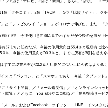
ダントツ1位は「テレビ」2位は「新聞」、さらに「店頭」「メ
は1位「クチコミ」、2位「TVCM」、3位「比較サイト」、クチ
グ」と「テレビのワイドショー」がコロナで伸びた。また、「
所有87.9％、今後使用意向88.1％でわずかだが今後の意向が
所有37.1％と低めだが、今後の使用意向は55.4％と現所有に
85.0％、今後の使用意向が90.3％と、すでに所有が8割を超え
ケー)はすでに現在所有が20.2％と圧倒的に低い上に今後はより低
バイスは「パソコン」と「スマホ」であり、今後「タブレット
す。
、主に「サイト閲覧」／「メール送受信」／「オンラインショッ
サイト閲覧」とともに、YouTubeやニコ動など「動画投稿サー
。
、「メール」およびFacebook・ツイッター・LINE・インスタ