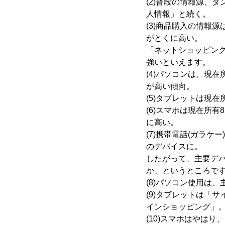
(2)普段の情報源、
人情報」と続く。
(3)商品購入の情報源
がとくに高い。
「ネットショッピン
強いといえます。
(4)パソコンは、現在
が高い傾向。
(5)タブレットは現在
(6)スマホは現在所有
に高い。
(7)携帯電話(ガラ
のデバイスに。
したがって、主要デ
か、というところで
(8)パソコン使用は
(9)タブレットは「
インショッピング」
(10)スマホはやはり