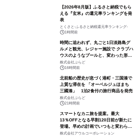
【2026年8月版】ふるさと納税でもら
える『玄米』の還元率ランキングを発
表
とくさと-ふるさと納税還元率ランキング-
1時間前
時間に追われず、丸ごと1日淡路島グ
ルメと観光、レジャー施設で クラブハ
ウスのようなプールと、変わった形の
サウナも 「THE BOXY AWAJI」のお
株式会社ぷらど
得な素泊まり連泊プランで
16時間前
北前船の歴史が息づく港町・三国湊で
上質な滞在を 「オーベルジュほまち
三國湊」 1泊2食付の旅行商品を発売
株式会社ぷらど
21時間前
スマートなカニ旅を提案。最大
13％OFFとなる早割120日前が新たに
登場。早めの計画でいつもと変わらぬ
大人の冬旅を。ー夕日ヶ浦温泉「佳松
株式会社アウルコーポレーション