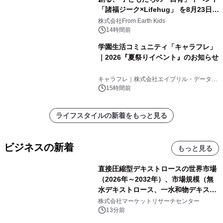
「諸福ジーク×Lifehug」 を8月23日
(日)開催
株式会社From Earth Kids
14時間前
学園生活コミュニティ「キャラフレ」
｜2026『夏祭りイベント』のお知らせ
キャラフレ｜株式会社エイプリル・データ・
デザインズ
15時間前
ライフスタイルの新着をもっと見る
ビジネスの新着
もっと見る
直接圧縮型デキストロースの世界市場
（2026年～2032年）、市場規模（無
水デキストロース、一水和物デキスト
ロース）・分析レポートを発表
株式会社マーケットリサーチセンター
13分前