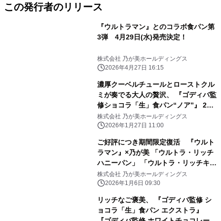
この発行者のリリース
『ウルトラマン』とのコラボ食パン第
3弾 4月29日(水)発売決定！
株式会社 乃が美ホールディングス
2026年4月27日 16:15
濃厚クーベルチュールとローストクル
ミが奏でる大人の贅沢、 『ゴディバ監
修ショコラ「生」食パン“ノア”』 2月
1日(日)新発売！
株式会社 乃が美ホールディングス
2026年1月27日 11:00
ご好評につき期間限定復活 『ウルト
ラマン』×乃が美 「ウルトラ・リッチ
ハニーパン」 「ウルトラ・リッチキャ
ラメルパン」 2026年1月10日(土)より
株式会社 乃が美ホールディングス
同時発売
2026年1月6日 09:30
リッチなご褒美、 『ゴディバ監修 シ
ョコラ「生」食パン エクストラ』
『ゴディバ監修 ホワイトチョコレート