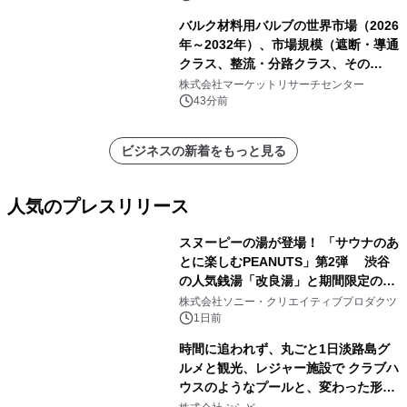
バルク材料用バルブの世界市場（2026
年～2032年）、市場規模（遮断・導通
クラス、整流・分路クラス、その
他）・分析レポートを発表
株式会社マーケットリサーチセンター
43分前
ビジネスの新着をもっと見る
人気のプレスリリース
スヌーピーの湯が登場！ 「サウナのあ
とに楽しむPEANUTS」第2弾 渋谷
の人気銭湯「改良湯」と期間限定のコ
1
ラボレーション サウナイキタイコラ
株式会社ソニー・クリエイティブプロダクツ
ボグッズも発売決定！
1日前
時間に追われず、丸ごと1日淡路島グ
ルメと観光、レジャー施設で クラブハ
ウスのようなプールと、変わった形の
2
サウナも 「THE BOXY AWAJI」のお