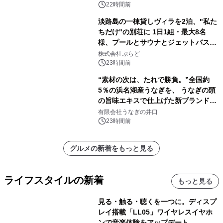
苑 別邸ふうか」ー
22時間前
淡路島の一棟貸しヴィラを2泊、"私た
ちだけ"の別荘に 1日1組・最大8名
様、プールとサウナとジェットバス付
きで Villa Mon Temps AWAJIの連泊
株式会社ぷらど
素泊りプラン
23時間前
“素材の次は、たれで勝負。”全国約
5％の浜名湖産うなぎを、 うなぎの頭
の旨味エキスで仕上げた新ブランド
「井口の誉」誕生
有限会社うなぎの井口
23時間前
グルメの新着をもっと見る
ライフスタイルの新着
もっと見る
見る・触る・聴くを一つに。ディスプ
レイ搭載「LL05」ワイヤレスイヤホ
ンで音楽体験をアップデート