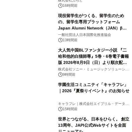
株式会社ぷらど
得な素泊まり連泊プランで
16時間前
現役留学生がつくる、留学生のため
の、留学生専用プラットフォーム
Japan Alumni Network（JAN）β版
3
をリリース
一般社団法人日本国際化推進協会
13時間前
大人気中国BLファンタジー小説 『二
哈和他的白猫師尊』5巻・6巻電子書籍
版 2026年8月9日（日）より順次配信
4
開始
株式会社ソニー・ミュージックソリューショ
ンズ
9時間前
学園生活コミュニティ「キャラフレ」
｜2026『夏祭りイベント』のお知らせ
5
キャラフレ｜株式会社エイプリル・データ・
デザインズ
15時間前
世界とつながる、日本をひらく。 創立
13周年、JAPI公式Webサイトを全面
リニューアル