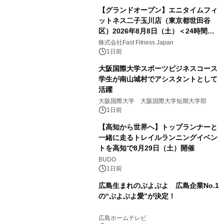
【グランドオープン】エニタイムフィ
ットネス二子玉川店（東京都世田谷
区）2026年8月8日（土）＜24時間年
中無休のフィットネスジム＞
株式会社Fast Fitness Japan
1日前
大阪国際大学スポーツビジネスコース
学生が南山城村でアシスタントとして
活躍
大阪国際大学 大阪国際大学短期大学部
1日前
【高知から世界へ】トップランナーと
一緒に走るトレイルランニングイベン
トを高知で8月29日（土）開催
BUDO
1日前
広島生まれのぷよぷよ 広島企業No.1
の“ぷよぷよ愛”が決定！
広島ホームテレビ