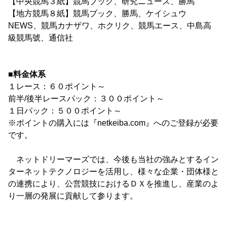
【中央競馬３紙】競馬ブック、研究ニュース、勝馬
【地方競馬８紙】競馬ブック、勝馬、ケイシュウ
NEWS、競馬カナザワ、ホクリク、競馬エース、中島高
級競馬號、通信社
■料金体系
１レース：６０ポイント～
前半/後半レースパック：３００ポイント～
１日パック：５００ポイント～
※ポイントの購入には『netkeiba.com』へのご登録が必要
です。
ネットドリーマーズでは、今後も当社の強みとするイン
ターネットテクノロジーを活用し、様々な企業・団体様と
の連携により、公営競技におけるＤＸを推進し、産業のよ
り一層の発展に貢献して参ります。