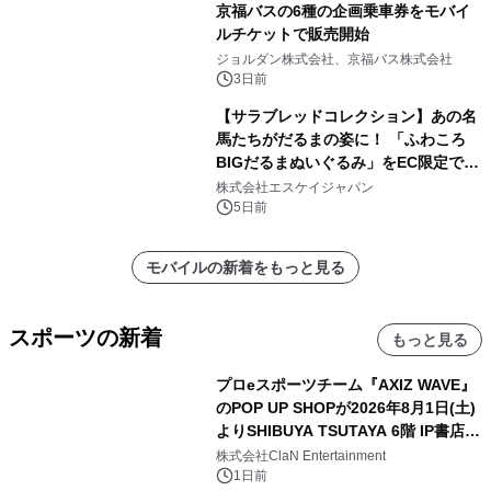
京福バスの6種の企画乗車券をモバイ
ルチケットで販売開始
ジョルダン株式会社、京福バス株式会社
3日前
【サラブレッドコレクション】あの名
馬たちがだるまの姿に！ 「ふわころ
BIGだるまぬいぐるみ」をEC限定で受
注販売開始
株式会社エスケイジャパン
5日前
モバイルの新着をもっと見る
スポーツの新着
もっと見る
プロeスポーツチーム『AXIZ WAVE』
のPOP UP SHOPが2026年8月1日(土)
よりSHIBUYA TSUTAYA 6階 IP書店で
開催決定！！
株式会社ClaN Entertainment
1日前