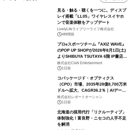
見る・触る・聴くを一つに。ディスプ
レイ搭載「LL05」ワイヤレスイヤホ
ンで音楽体験をアップデート
LivelyLifeライブリーライフ株式会社
4時間前
プロeスポーツチーム『AXIZ WAVE』
のPOP UP SHOPが2026年8月1日(土)
よりSHIBUYA TSUTAYA 6階 IP書店で
開催決定！！
株式会社ClaN Entertainment
1日前
コパッケージド・オプティクス
（CPO）市場、2035年28億8,700万米
ドルへ拡大、CAGR36.2％｜AIデータ
センター・高速光通信需要が成長を加
株式会社レポートオーシャン
速
1日前
北海道の採用代行「リクルーティブ」
体制強化！富良野・ニセコの人手不足
を解消