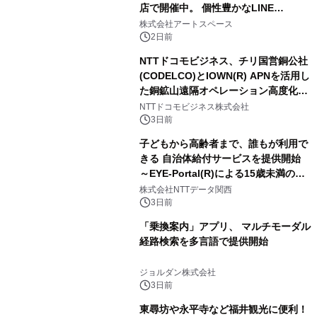
店で開催中。 個性豊かなLINE
FRIENDSの仲間たちが インテリアア
株式会社アートスペース
ートとして新たな魅力を発信。
2日前
NTTドコモビジネス、チリ国営銅公社
(CODELCO)とIOWN(R) APNを活用し
た銅鉱山遠隔オペレーション高度化に
向けた調査・実証を開始
NTTドコモビジネス株式会社
3日前
子どもから高齢者まで、誰もが利用で
きる 自治体給付サービスを提供開始
～EYE-Portal(R)による15歳未満の本
人認証と デジタルデバイド対策で実現
株式会社NTTデータ関西
～
3日前
「乗換案内」アプリ、 マルチモーダル
経路検索を多言語で提供開始
ジョルダン株式会社
3日前
東尋坊や永平寺など福井観光に便利！