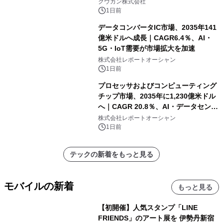
クウカン株式会社
1日前
データコンバータIC市場、2035年141
億米ドルへ成長｜CAGR6.4％、AI・
5G・IoT需要が市場拡大を加速
株式会社レポートオーシャン
1日前
プロセッサおよびコンピューティング
チップ市場、2035年に1,230億米ドル
へ｜CAGR 20.8％、AI・データセンタ
ー需要が成長を牽引
株式会社レポートオーシャン
1日前
テックの新着をもっと見る
モバイルの新着
もっと見る
【初開催】人気スタンプ「LINE
FRIENDS」のアート展を 伊勢丹新宿