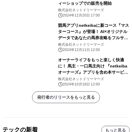
ィーショップでの販売を開始
株式会社ネットドリーマーズ
2024年12月20日 17:00
競馬アプリnetkeibaに新コース『マス
ターコース』が登場！ AI×オリジナル
データであなたの馬券攻略をフルサポ
ート
株式会社ネットドリーマーズ
2024年12月11日 12:00
オーナーライフをもっと楽しく快適
に！ 馬主・一口馬主向け 『netkeiba
オーナーズ』アプリを含め本サービス
開始
株式会社ネットドリーマーズ
2024年10月18日 12:00
発行者のリリースをもっと見る
テックの新着
もっと見る