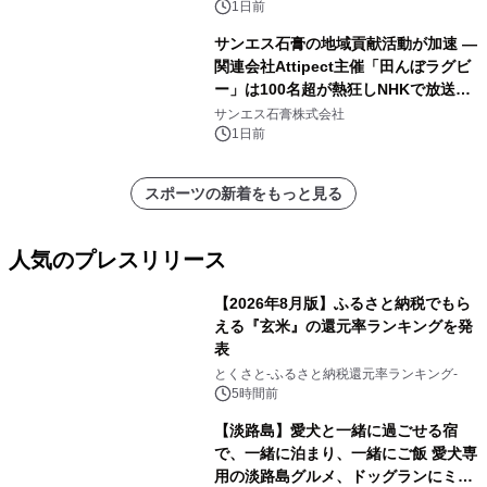
1日前
サンエス石膏の地域貢献活動が加速 ―
関連会社Attipect主催「田んぼラグビ
ー」は100名超が熱狂しNHKで放送さ
れました。
サンエス石膏株式会社
1日前
スポーツの新着をもっと見る
人気のプレスリリース
【2026年8月版】ふるさと納税でもら
える『玄米』の還元率ランキングを発
表
1
とくさと-ふるさと納税還元率ランキング-
5時間前
【淡路島】愛犬と一緒に過ごせる宿
で、一緒に泊まり、一緒にご飯 愛犬専
用の淡路島グルメ、ドッグランにミニ