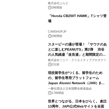
2
プール グランピングとトレーラーハウ
株式会社ぷらど
スの2施設で
3時間前
「Honda CB250T HAWK」Tシャツ登
場
3
CAMSHOP.JP
2時間前
スヌーピーの湯が登場！ 「サウナのあ
とに楽しむPEANUTS」第2弾 渋谷
の人気銭湯「改良湯」と期間限定のコ
4
ラボレーション サウナイキタイコラ
株式会社ソニー・クリエイティブプロダクツ
ボグッズも発売決定！
2日前
現役留学生がつくる、留学生のため
の、留学生専用プラットフォーム
Japan Alumni Network（JAN）β版
5
をリリース
一般社団法人日本国際化推進協会
17時間前
世界とつながる、日本をひらく。 創立
13周年、JAPI公式Webサイトを全面