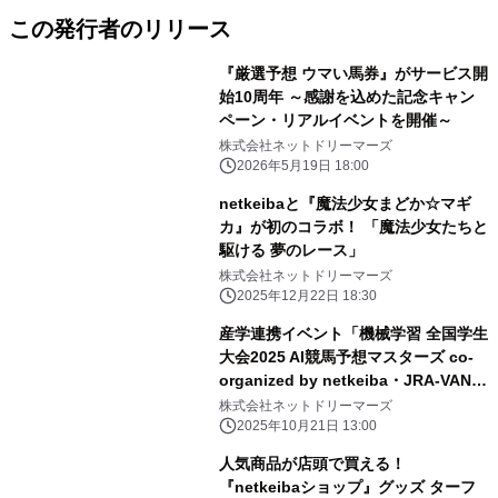
この発行者のリリース
『厳選予想 ウマい馬券』がサービス開
始10周年 ～感謝を込めた記念キャン
ペーン・リアルイベントを開催～
株式会社ネットドリーマーズ
2026年5月19日 18:00
netkeibaと『魔法少女まどか☆マギ
カ』が初のコラボ！ 「魔法少女たちと
駆ける 夢のレース」
株式会社ネットドリーマーズ
2025年12月22日 18:30
産学連携イベント「機械学習 全国学生
大会2025 AI競馬予想マスターズ co-
organized by netkeiba・JRA-VAN」
が盛況のうちに閉幕 全国から110名の
株式会社ネットドリーマーズ
学生が応募、未来のAI人材育成に貢献
2025年10月21日 13:00
人気商品が店頭で買える！
『netkeibaショップ』グッズ ターフ