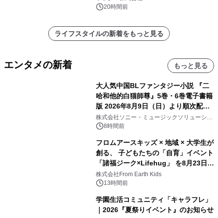
20時間前
ライフスタイルの新着をもっと見る
エンタメの新着
もっと見る
大人気中国BLファンタジー小説 『二
哈和他的白猫師尊』5巻・6巻電子書籍
版 2026年8月9日（日）より順次配信
開始
株式会社ソニー・ミュージックソリューショ
ンズ
8時間前
フロムアースキッズ × 地域 × 大学生が
創る、 子どもたちの「自育」イベント
「諸福ジーク×Lifehug」 を8月23日
(日)開催
株式会社From Earth Kids
13時間前
学園生活コミュニティ「キャラフレ」
｜2026『夏祭りイベント』のお知らせ