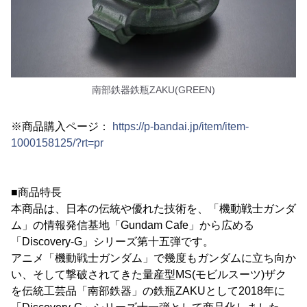
南部鉄器鉄瓶ZAKU(GREEN)
※商品購入ページ：
https://p-bandai.jp/item/item-
1000158125/?rt=pr
■商品特長
本商品は、日本の伝統や優れた技術を、「機動戦士ガンダ
ム」の情報発信基地「Gundam Cafe」から広める
「Discovery-G」シリーズ第十五弾です。
アニメ「機動戦士ガンダム」で幾度もガンダムに立ち向か
い、そして撃破されてきた量産型MS(モビルスーツ)ザク
を伝統工芸品「南部鉄器」の鉄瓶ZAKUとして2018年に