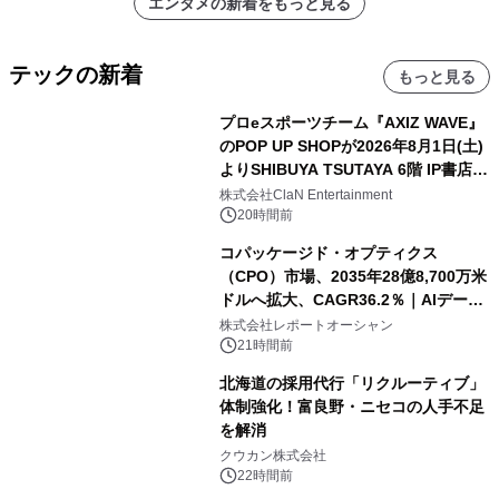
エンタメの新着をもっと見る
テックの新着
もっと見る
プロeスポーツチーム『AXIZ WAVE』
のPOP UP SHOPが2026年8月1日(土)
よりSHIBUYA TSUTAYA 6階 IP書店で
開催決定！！
株式会社ClaN Entertainment
20時間前
コパッケージド・オプティクス
（CPO）市場、2035年28億8,700万米
ドルへ拡大、CAGR36.2％｜AIデータ
センター・高速光通信需要が成長を加
株式会社レポートオーシャン
速
21時間前
北海道の採用代行「リクルーティブ」
体制強化！富良野・ニセコの人手不足
を解消
クウカン株式会社
22時間前