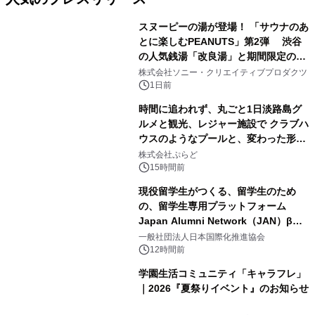
スヌーピーの湯が登場！ 「サウナのあ
とに楽しむPEANUTS」第2弾 渋谷
の人気銭湯「改良湯」と期間限定のコ
1
ラボレーション サウナイキタイコラ
株式会社ソニー・クリエイティブプロダクツ
ボグッズも発売決定！
1日前
時間に追われず、丸ごと1日淡路島グ
ルメと観光、レジャー施設で クラブハ
ウスのようなプールと、変わった形の
2
サウナも 「THE BOXY AWAJI」のお
株式会社ぷらど
得な素泊まり連泊プランで
15時間前
現役留学生がつくる、留学生のため
の、留学生専用プラットフォーム
Japan Alumni Network（JAN）β版
3
をリリース
一般社団法人日本国際化推進協会
12時間前
学園生活コミュニティ「キャラフレ」
｜2026『夏祭りイベント』のお知らせ
4