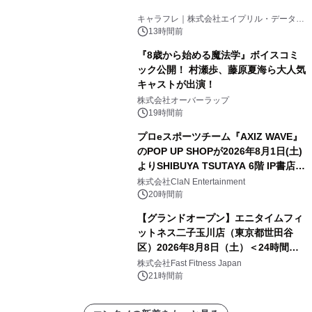
キャラフレ｜株式会社エイプリル・データ・
デザインズ
13時間前
『8歳から始める魔法学』ボイスコミ
ック公開！ 村瀬歩、藤原夏海ら大人気
キャストが出演！
株式会社オーバーラップ
19時間前
プロeスポーツチーム『AXIZ WAVE』
のPOP UP SHOPが2026年8月1日(土)
よりSHIBUYA TSUTAYA 6階 IP書店で
開催決定！！
株式会社ClaN Entertainment
20時間前
【グランドオープン】エニタイムフィ
ットネス二子玉川店（東京都世田谷
区）2026年8月8日（土）＜24時間年
中無休のフィットネスジム＞
株式会社Fast Fitness Japan
21時間前