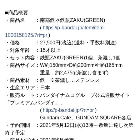
■商品概要
・商品名 ：南部鉄器鉄瓶ZAKU(GREEN)
(
https://p-bandai.jp/item/item-
1000158125/?rt=pr
)
・価格 ：27,500円(税込)(送料・手数料別途)
・対象年齢 ：15才以上
・セット内容：鉄瓶ZAKU(GREEN)1個、茶漉し1個
・商品サイズ：W約150mm×D約200mm×H約165mm
重量…約2,475g(茶濾し含まず)
・商品素材 ：鉄 ※茶漉し…ステンレス
・生産エリア：日本
・販売ルート：バンダイナムコグループ公式通販サイト
「プレミアムバンダイ」、
(
http://p-bandai.jp/?rt=pr
)
Gundam Cafe、GUNDAM SQUARE各店
・予約期間 ：2021年5月12日(水)13時～数量に達し次第
終了予定