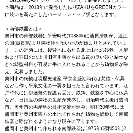
「Discovery-G」シリーズ十一弾として商品化しました。
本商品は、2018年に発売した鉄瓶ZAKUをGREENカラー
に装いを新たにしたバージョンアップ版となります。
＜南部鉄器とは＞
奥州市の南部鉄器は平安時代(1088年)に藤原清衡が、近江
の国(滋賀県)より鋳物師を招いたのが始まりとされていま
す。この近隣には、後背地にあたる北上山地の砂鉄、木炭
および羽田の北上川旧河川跡から出る質の良い砂と粘土な
どの鋳型材料が容易に手に入れられることから鋳物業が栄
え、定着しました。
奥州市の鋳物は現歴史遺産 平泉全盛期時代は梵鐘・仏具
なども作り平泉文化の一翼を担ったと言われています。江
戸時代には伊達藩の保護も受け、鉄鍋、鉄釜を中心に仏具
など、日用品の鋳物の生産が繁盛し、明治時代以後は盛岡
市、奥州市の両産地の技術交流が進み、昭和30年代には
盛岡市と奥州市両方の土地で作られた鋳物を総称して南部
鉄器と呼ばれるようになり現在に至ります。
盛岡市と奥州市で作られる南部鉄器は1975年(昭和50年)2