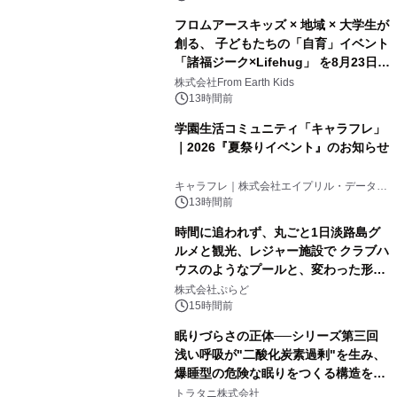
フロムアースキッズ × 地域 × 大学生が
創る、 子どもたちの「自育」イベント
「諸福ジーク×Lifehug」 を8月23日
(日)開催
株式会社From Earth Kids
13時間前
学園生活コミュニティ「キャラフレ」
｜2026『夏祭りイベント』のお知らせ
キャラフレ｜株式会社エイプリル・データ・
デザインズ
13時間前
時間に追われず、丸ごと1日淡路島グ
ルメと観光、レジャー施設で クラブハ
ウスのようなプールと、変わった形の
サウナも 「THE BOXY AWAJI」のお
株式会社ぷらど
得な素泊まり連泊プランで
15時間前
眠りづらさの正体──シリーズ第三回
浅い呼吸が"二酸化炭素過剰"を生み、
爆睡型の危険な眠りをつくる構造を解
説
トラタニ株式会社