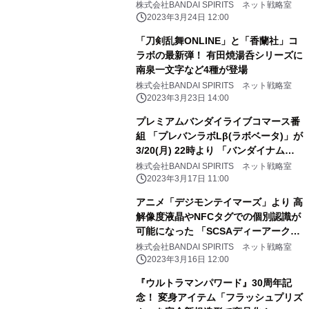
が登場！
株式会社BANDAI SPIRITS ネット戦略室
2023年3月24日 12:00
「刀剣乱舞ONLINE」と「香蘭社」コ
ラボの最新弾！ 有田焼湯呑シリーズに
南泉一文字など4種が登場
株式会社BANDAI SPIRITS ネット戦略室
2023年3月23日 14:00
プレミアムバンダイライブコマース番
組 「プレバンラボLβ(ラボベータ)」が
3/20(月) 22時より 「バンダイナムコ
Cross Store 東京」で配信決定 ゲス
株式会社BANDAI SPIRITS ネット戦略室
トは宮下草薙・宮下兼史鷹(みやした
2023年3月17日 11:00
けんしょう)さん！
アニメ「デジモンテイマーズ」より 高
解像度液晶やNFCタグでの個別認識が
可能になった 「SCSAディーアーク
ver.松田啓人ULTIMATE」が登場
株式会社BANDAI SPIRITS ネット戦略室
2023年3月16日 12:00
『ウルトラマンパワード』30周年記
念！ 変身アイテム「フラッシュプリズ