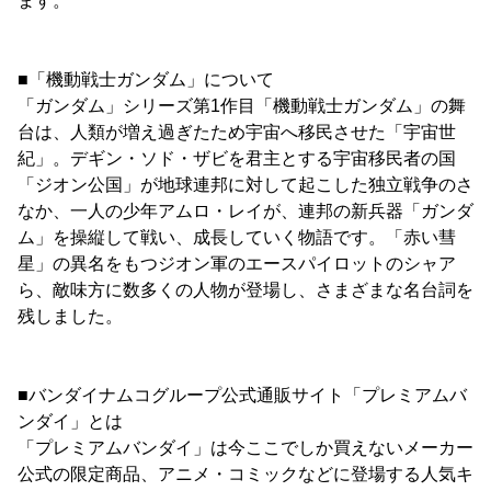
ます。
■「機動戦士ガンダム」について
「ガンダム」シリーズ第1作目「機動戦士ガンダム」の舞
台は、人類が増え過ぎたため宇宙へ移民させた「宇宙世
紀」。デギン・ソド・ザビを君主とする宇宙移民者の国
「ジオン公国」が地球連邦に対して起こした独立戦争のさ
なか、一人の少年アムロ・レイが、連邦の新兵器「ガンダ
ム」を操縦して戦い、成長していく物語です。「赤い彗
星」の異名をもつジオン軍のエースパイロットのシャア
ら、敵味方に数多くの人物が登場し、さまざまな名台詞を
残しました。
■バンダイナムコグループ公式通販サイト「プレミアムバ
ンダイ」とは
「プレミアムバンダイ」は今ここでしか買えないメーカー
公式の限定商品、アニメ・コミックなどに登場する人気キ