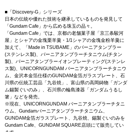
■「Discovery-G」シリーズ
日本の伝統や優れた技術を継承しているものを発見して
「Gundam Cafe」から広める珠玉の品々。
「Gundam Cafe」では、京都の老舗菓子屋「京三条駿河
屋」とシャアの金塊栗羊羹・1/1シャアの金塊金粉羊羹に
加えて、「Made in TSUBAME」のバーニアタンブラー
(ステンレス製)、バーニアタンブラーチタニウム(チタン
製)、バーニアタンブラーイオンプレーティング(ステンレ
ス製)、UNICORNGUNDAM バーニアタンブラーチタニウ
ム、金沢本金箔仕様のGUNDAM金箔ガラスプレート、石
川県の伝統工芸品「九谷焼」、富山県の高岡鋳物「ガンダ
ム錫製ぐいのみ」、石川県の輪島漆器「ガンダムうるし
箸」などを発売。
※現在、UNICORNGUNDAM バーニアタンブラーチタニ
ウム、Gundamバーニアタンブラーチタニウム、
GUNDAM金箔ガラスプレート、九谷焼、錫製ぐいのみを
Gundam Cafe、GUNDAM SQUARE店頭にて販売してい