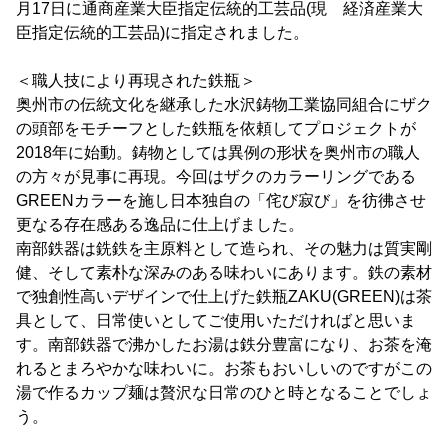
月17日に通商産業大臣指定伝統的工芸品(現 経済産業大
臣指定伝統的工芸品)に指定されました。
＜職人技により再現された鉄瓶＞
奥州市の伝統文化を継承した水沢鋳物工業協同組合にザク
の頭部をモチーフとした鉄瓶を依頼してプロジェクトが
2018年に始動。鋳物としては異例の形状を奥州市の職人
の方々が見事に再現。今回はザクのカラーリングである
GREENカラーを施し日本独自の「侘び寂び」を彷彿させ
更なる存在感ある逸品に仕上げました。
南部鉄器は銑鉄を主原料として造られ、その魅力は質実剛
健、そして素朴な深みのある味わいにあります。鉄の素材
で独創性高いデザインで仕上げた鉄瓶ZAKU(GREEN)は茶
具として、日常使いとしてご使用いただければと思いま
す。南部鉄器で沸かしたお湯は鉄分豊富になり、お茶を淹
れるとまろやかな味わいに。お茶もおいしいのですがこの
湯で作るカップ麺は贅沢な日常のひと時となることでしょ
う。