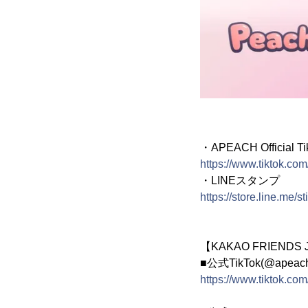
・APEACH Official Ti
https://www.tiktok.co
・LINEスタンプ
https://store.line.me/
【KAKAO FRIENDS 
■公式TikTok(@apeach_o
https://www.tiktok.co