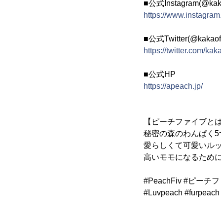
■公式Instagram(@kaka
https://www.instagram
■公式Twitter(@kakaofr
https://twitter.com/kak
■公式HP
https://apeach.jp/
【ピーチファイブと
秘密の森のわんぱく5
愛らしくて可愛いル
高いモモになるために
#PeachFiv #ピーチ
#Luvpeach #fur