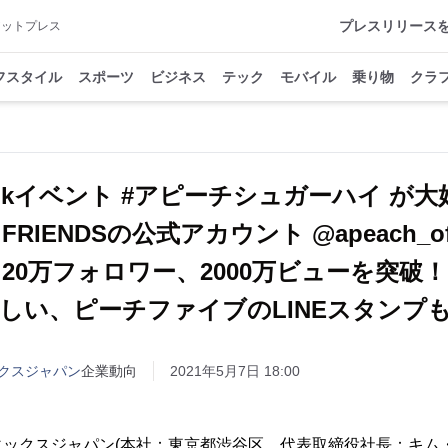
プレスリリース
アットプレス
フスタイル
スポーツ
ビジネス
テック
モバイル
乗り物
クラ
Tokイベント #アピーチシュガーハイ が
 FRIENDSの公式アカウント @apeach_offi
20万フォロワー、2000万ビューを突破！
しい、ピーチファイブのLINEスタンプ
クスジャパン
企業動向
2021年5月7日 18:00
ックスジャパン(本社：東京都渋谷区、代表取締役社長：キム