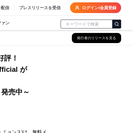
を配信
プレスリリースを受信
ログイン/会員登録
ファン
発行者のリリースを見る
大好評！
cial が
も発売中～
・ミョンス)は、無料メ