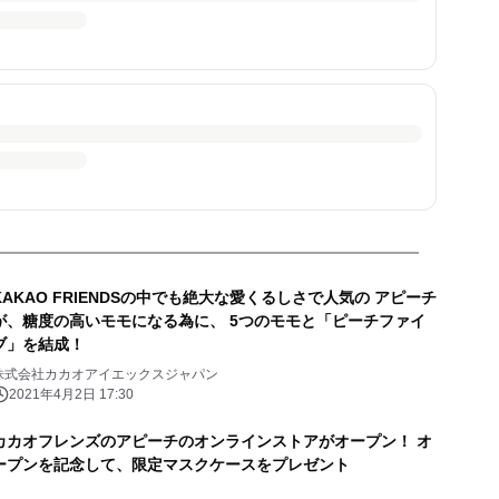
KAKAO FRIENDSの中でも絶大な愛くるしさで人気の アピーチ
が、糖度の高いモモになる為に、 5つのモモと「ピーチファイ
ブ」を結成！
株式会社カカオアイエックスジャパン
2021年4月2日 17:30
カカオフレンズのアピーチのオンラインストアがオープン！ オ
ープンを記念して、限定マスクケースをプレゼント