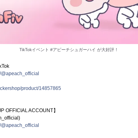
TikTokイベント #アピーチシュガーハイ が大好評！
kTok
m/@apeach_official
stickershop/product/14857865
JP OFFICIAL ACCOUNT】
fficial)
m/@apeach_official