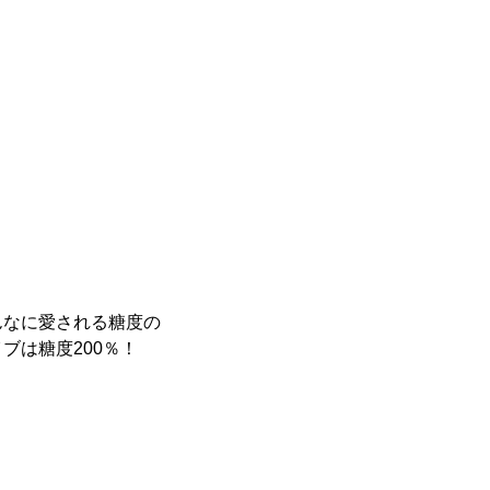
んなに愛される糖度の
ブは糖度200％！