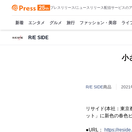
プレスリリース/ニュースリリース配信サービスの
新着
エンタメ
グルメ
旅行
ファッション・美容
ライ
R/E SIDE
小
R/E SIDE
商品
2021
リサイド(本社：東京
ット」に新色の春色ピ
●URL：
https://resid