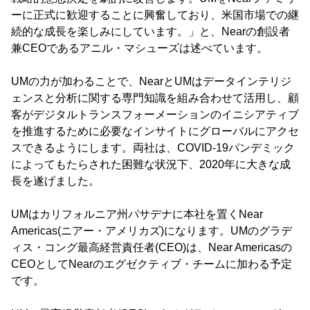
ーに正式に歓迎することに興奮しており、米国市場での継
続的な成長を楽しみにしています。」と、Nearの創設者
兼CEOであるアニル・マシューズは述べています。
UMの力が加わることで、NearとUMはデータインテリジ
ェンスと分析に関する専門知識を組み合わせて活用し、顧
客がデジタルトランスフォーメーションのイニシアティブ
を推進するために必要なインサイトにグローバルにアクセ
スできるようにします。両社は、COVID-19パンデミック
によってもたらされた困難な状況下、2020年に大きな成
長を遂げました。
UMはカリフォルニア州パサデナに本社を置くNear
Americas(ニアー・アメリカズ)になります。UMのグラデ
ィス・コング最高経営責任者(CEO)は、Near Americasの
CEOとしてNearのエグゼクティブ・チームに加わる予定
です。