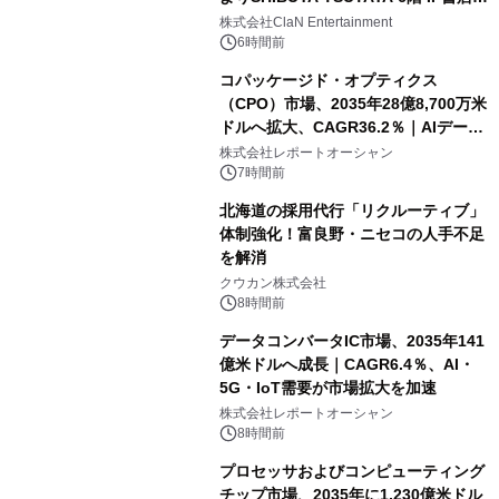
開催決定！！
株式会社ClaN Entertainment
6時間前
コパッケージド・オプティクス
（CPO）市場、2035年28億8,700万米
ドルへ拡大、CAGR36.2％｜AIデータ
センター・高速光通信需要が成長を加
株式会社レポートオーシャン
速
7時間前
北海道の採用代行「リクルーティブ」
体制強化！富良野・ニセコの人手不足
を解消
クウカン株式会社
8時間前
データコンバータIC市場、2035年141
億米ドルへ成長｜CAGR6.4％、AI・
5G・IoT需要が市場拡大を加速
株式会社レポートオーシャン
8時間前
プロセッサおよびコンピューティング
チップ市場、2035年に1,230億米ドル