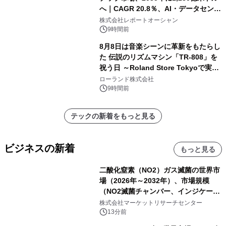
へ｜CAGR 20.8％、AI・データセンタ
ー需要が成長を牽引
株式会社レポートオーシャン
9時間前
8月8日は音楽シーンに革新をもたらし
た 伝説のリズムマシン「TR-808」を
祝う日 ～Roland Store Tokyoで実機
を展示しての 記念キャンペーンを開
ローランド株式会社
催 英国ラジオ「NTS」の 特別プログ
9時間前
ラムや、「TR-808」を愛する伝説的
アーティストを フィーチャーしたアニ
テックの新着をもっと見る
メーションを公開～
ビジネスの新着
もっと見る
二酸化窒素（NO2）ガス滅菌の世界市
場（2026年～2032年）、市場規模
（NO2滅菌チャンバー、インジケータ
ーおよびモニタリングシステム、その
株式会社マーケットリサーチセンター
他）・分析レポートを発表
13分前