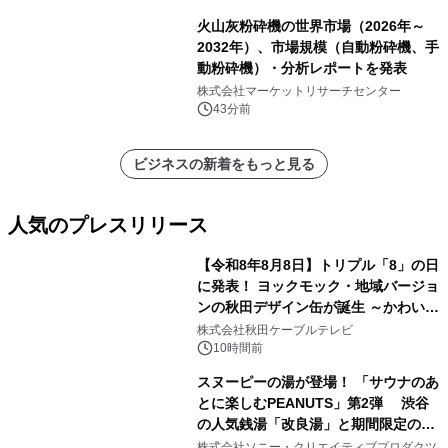
表
火山灰粉砕機の世界市場（2026年～
2032年）、市場規模（自動粉砕機、手
動粉砕機）・分析レポートを発表
株式会社マーケットリサーチセンター
43分前
ビジネスの新着をもっと見る
人気のプレスリリース
【令和8年8月8日】トリプル「8」の日
に発表！ ヨックモック・地域バージョ
ンの秋田デザイン缶が誕生 ～かわいい
1
秋田犬の子犬と秋田の四季と名所を巡
株式会社秋田ケーブルテレビ
るパッケージ～ 9月1日(火)秋田県内で
10時間前
販売開始
スヌーピーの湯が登場！ 「サウナのあ
とに楽しむPEANUTS」第2弾 渋谷
の人気銭湯「改良湯」と期間限定のコ
2
ラボレーション サウナイキタイコラ
株式会社ソニー・クリエイティブプロダクツ