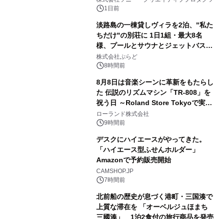
ボグッズも発売決定！
1日前
淡路島の一棟貸しヴィラを2泊、"私た
ちだけ"の別荘に 1日1組・最大8名
様、プールとサウナとジェットバス付
3
きで Villa Mon Temps AWAJIの連泊
株式会社ぷらど
素泊りプラン
8時間前
8月8日は音楽シーンに革新をもたらし
た 伝説のリズムマシン「TR-808」を
祝う日 ～Roland Store Tokyoで実機
4
を展示しての 記念キャンペーンを開
ローランド株式会社
催 英国ラジオ「NTS」の 特別プログ
9時間前
ラムや、「TR-808」を愛する伝説的
デスクにハイエースがやってきた。
アーティストを フィーチャーしたアニ
「ハイエース型ふせんホルダー」
メーションを公開～
Amazonで予約販売開始
5
CAMSHOP.JP
7時間前
北前船の歴史が息づく港町・三国湊で
上質な滞在を 「オーベルジュほまち
三國湊」 1泊2食付の旅行商品を発売