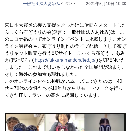
一般社団法人あゆみ
イベント
2021年5月10日 10:30
東日本大震災の復興支援をきっかけに活動をスタートした
ふっくら布ぞうりの会(運営：一般社団法人あゆみ)は、こ
のコロナ禍の中でオンラインイベントに挑戦します。オン
ライン講習会や、布ぞうり制作のライブ配信、そして布ぞ
うりキット販売を行うECサイト「ふっくら布ぞうり あみ
さぽSHOP」(
https://fukkura.handcrafted.jp/
)をOPENいた
しました。これまで思いもしなかった全国展開が始まり、
そして海外の参加者も現れました。
このオンライン化への挑戦がスムーズにできたのは、40
代～70代の女性たちが10年前からリモートワークを行っ
てきたITリテラシーの高さに起因しています。