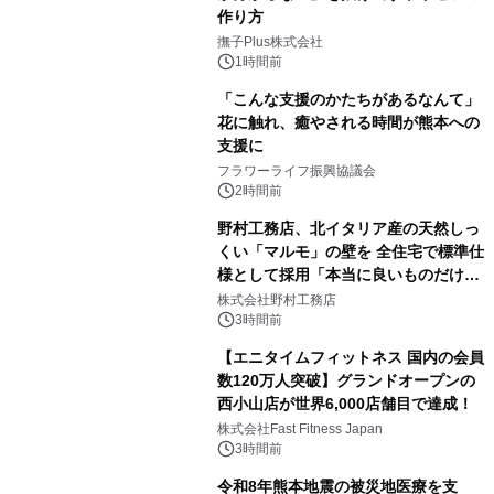
作り方
撫子Plus株式会社
1時間前
「こんな支援のかたちがあるなんて」
花に触れ、癒やされる時間が熊本への
支援に
フラワーライフ振興協議会
2時間前
野村工務店、北イタリア産の天然しっ
くい「マルモ」の壁を 全住宅で標準仕
様として採用「本当に良いものだけに
こだわる」
株式会社野村工務店
3時間前
【エニタイムフィットネス 国内の会員
数120万人突破】グランドオープンの
西小山店が世界6,000店舗目で達成！
株式会社Fast Fitness Japan
3時間前
令和8年熊本地震の被災地医療を支