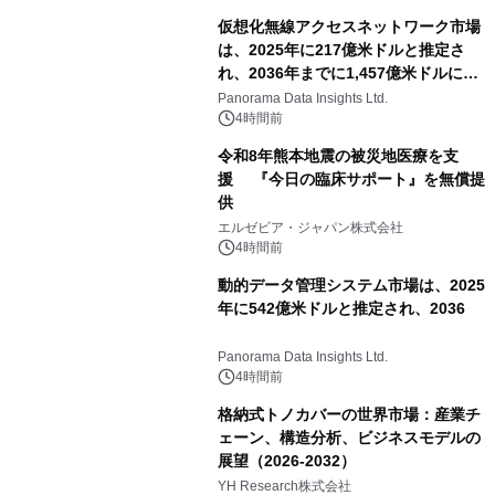
相当を還元
仮想化無線アクセスネットワーク市場
は、2025年に217億米ドルと推定さ
れ、2036年までに1,457億米ドルに達
すると予測されており、予測期間
Panorama Data Insights Ltd.
（2026年～2036年）
4時間前
令和8年熊本地震の被災地医療を支
援 『今日の臨床サポート』を無償提
供
エルゼビア・ジャパン株式会社
4時間前
動的データ管理システム市場は、2025
年に542億米ドルと推定され、2036
Panorama Data Insights Ltd.
4時間前
格納式トノカバーの世界市場：産業チ
ェーン、構造分析、ビジネスモデルの
展望（2026-2032）
YH Research株式会社