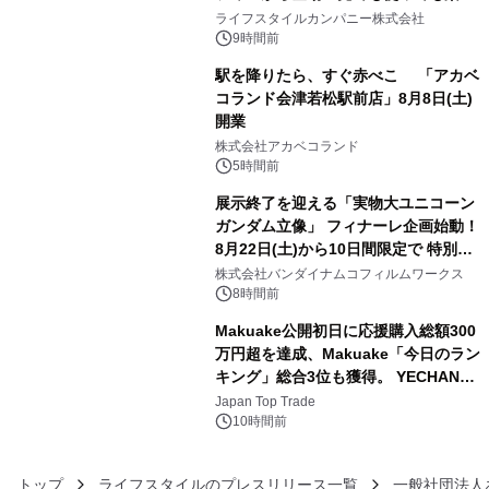
3
い、ポップでキュートなコレクショ
ライフスタイルカンパニー株式会社
ン。
9時間前
駅を降りたら、すぐ赤べこ 「アカベ
コランド会津若松駅前店」8月8日(土)
開業
4
株式会社アカベコランド
5時間前
展示終了を迎える「実物大ユニコーン
ガンダム立像」 フィナーレ企画始動！
8月22日(土)から10日間限定で 特別映
5
像『UNICORN GUNDAM Statue ―
株式会社バンダイナムコフィルムワークス
BEYOND POSSIBILITY ―』を上映！
8時間前
Makuake公開初日に応援購入総額300
万円超を達成、Makuake「今日のラン
キング」総合3位も獲得。 YECHAN音
6
浴シンギングボウル第2弾の大型サイ
Japan Top Trade
ズ（XL・2XL・3XL）を先行販売中
10時間前
トップ
ライフスタイルのプレスリリース一覧
一般社団法人