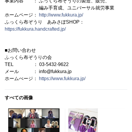
事業内容 ： ふっくら布ぞうりの製造、販売、
編み手育成、ユニバーサル就労事業
ホームページ：
http://www.fukkura.jp/
ふっくら布ぞうり あみさぽSHOP：
https://fukkura.handcrafted.jp/
■お問い合わせ
ふっくら布ぞうりの会
TEL ： 03-5432-9622
メール ： info@fukkura.jp
ホームぺージ：
https://www.fukkura.jp/
すべての画像