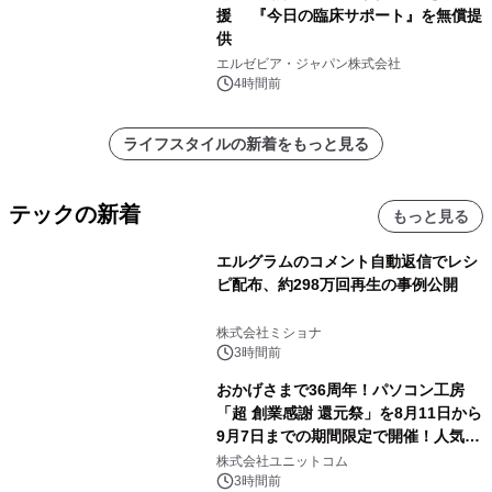
援 『今日の臨床サポート』を無償提
供
エルゼビア・ジャパン株式会社
4時間前
ライフスタイルの新着をもっと見る
テックの新着
もっと見る
エルグラムのコメント自動返信でレシ
ピ配布、約298万回再生の事例公開
株式会社ミショナ
3時間前
おかげさまで36周年！パソコン工房
「超 創業感謝 還元祭」を8月11日から
9月7日までの期間限定で開催！人気の
ゲーミングPCや高性能ノートPCなど
株式会社ユニットコム
対象iiyama PCのご購入で最大3万円分
3時間前