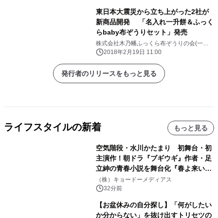
東日本大震災から立ち上がった2社が
新商品開発 「名入れ一升餅＆ふっく
らbaby布ぞうりセット」発売
株式会社木乃幡ふっくら布ぞうりの会(一般
社団法人あゆみ)
2018年2月19日 11:00
発行者のリリースをもっと見る
ライフスタイルの新着
もっと見る
空気階段・水川かたまり 初舞台・初
主演作！朝ドラ『ブギウギ』作者・足
立紳の青春小説を舞台化『春よ来い、
マジで来い』キービジュアル解禁！
（株）キョードーメディアス
32分前
【お盆休みの自分探し】「何がしたい
か分からない」を抜け出すトリセツの