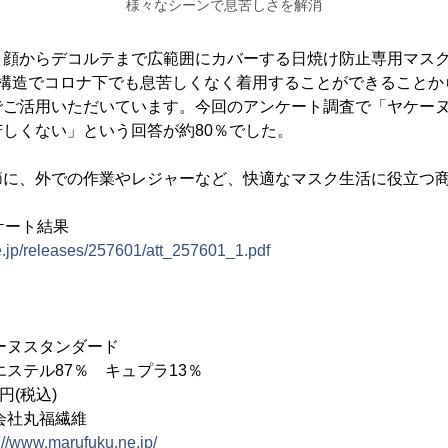
様々なシーンで息苦しさを解消
、顔からデコルテまで広範囲にカバーする日焼け防止専用マス
式構造でコロナ下でも息苦しくなく着用することができることか
でご活用いただいています。今回のアンケート調査で「ヤケー
しくない」という回答が約80％でした。
節に、外での作業やレジャーなど、快適なマスク生活に役立つ
ケート結果
e.jp/releases/257601/att_257601_1.pdf
ヌスタンダード
テル87％ キュプラ13％
円(税込)
会社丸福繊維
://www.marufuku.ne.jp/