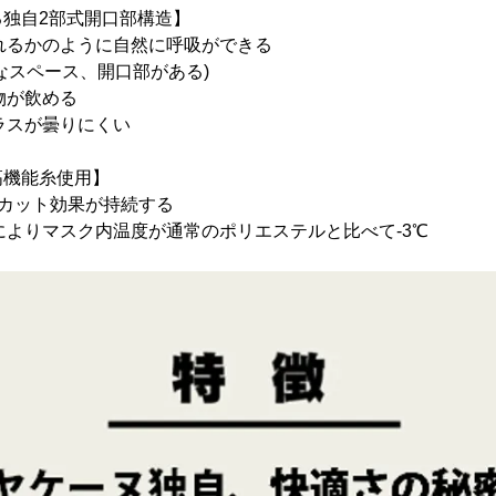
独自2部式開口部構造】
忘れるかのように自然に呼吸ができる
スペース、開口部がある)
物が飲める
グラスが曇りにくい
高機能糸使用】
Vカット効果が持続する
果によりマスク内温度が通常のポリエステルと比べて-3℃