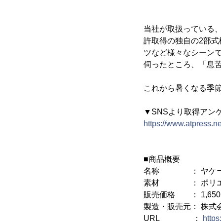
当社が取扱っている
許取得の独自の2部
ツなど様々なシーン
伺ったところ、「息苦
これから暑くなる季
▼SNSより取得アン
https://www.atpress.n
■商品概要
名称 ： ヤケー
素材 ： ポリエス
販売価格 ： 1,650
製造・販売元： 株式
URL ：
https