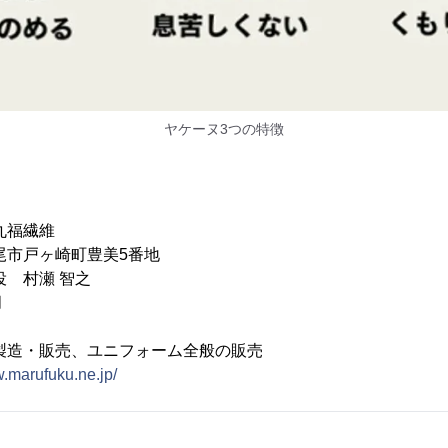
ヤケーヌ3つの特徴
丸福繊維
尾市戸ヶ崎町豊美5番地
役 村瀬 智之
月
製造・販売、ユニフォーム全般の販売
w.marufuku.ne.jp/