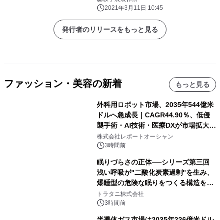
2021年3月11日 10:45
発行者のリリースをもっと見る
ファッション・美容の新着
もっと見る
外科用ロボット市場、2035年544億米
ドルへ急成長｜CAGR44.90％、低侵
襲手術・AI技術・医療DXが市場拡大を
牽引
株式会社レポートオーシャン
3時間前
眠りづらさの正体──シリーズ第三回
浅い呼吸が"二酸化炭素過剰"を生み、
爆睡型の危険な眠りをつくる構造を解
説
トラタニ株式会社
3時間前
半導体ガス市場は2035年236億米ドル