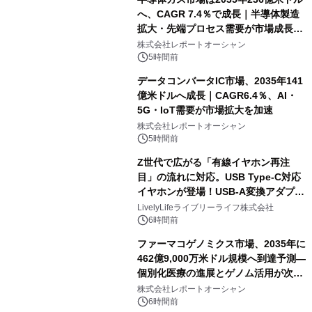
へ、CAGR 7.4％で成長｜半導体製造
拡大・先端プロセス需要が市場成長を
加速
株式会社レポートオーシャン
5時間前
データコンバータIC市場、2035年141
億米ドルへ成長｜CAGR6.4％、AI・
5G・IoT需要が市場拡大を加速
株式会社レポートオーシャン
5時間前
Z世代で広がる「有線イヤホン再注
目」の流れに対応。USB Type-C対応
イヤホンが登場！USB-A変換アダプタ
ー付きでスマホからパソコンまで幅広
LivelyLifeライブリーライフ株式会社
く活用可能
6時間前
ファーマコゲノミクス市場、2035年に
462億9,000万米ドル規模へ到達予測―
個別化医療の進展とゲノム活用が次世
代ヘルスケア投資を加速
株式会社レポートオーシャン
6時間前