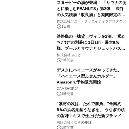
スヌーピーの湯が登場！ 「サウナのあ
とに楽しむPEANUTS」第2弾 渋谷
の人気銭湯「改良湯」と期間限定のコ
1
ラボレーション サウナイキタイコラ
株式会社ソニー・クリエイティブプロダクツ
ボグッズも発売決定！
1日前
淡路島の一棟貸しヴィラを2泊、"私た
ちだけ"の別荘に 1日1組・最大8名
様、プールとサウナとジェットバス付
2
きで Villa Mon Temps AWAJIの連泊
株式会社ぷらど
素泊りプラン
5時間前
デスクにハイエースがやってきた。
「ハイエース型ふせんホルダー」
Amazonで予約販売開始
3
CAMSHOP.JP
4時間前
“素材の次は、たれで勝負。”全国約
5％の浜名湖産うなぎを、 うなぎの頭
の旨味エキスで仕上げた新ブランド
4
「井口の誉」誕生
有限会社うなぎの井口
5時間前