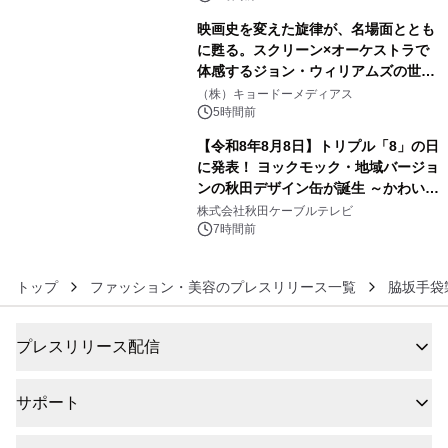
映画史を変えた旋律が、名場面ととも
に甦る。スクリーン×オーケストラで
体感するジョン・ウィリアムズの世
5
界。ジョン・ウィリアムズ：シネマ・
（株）キョードーメディアス
スペクタキュラー・コンサート 開催決
5時間前
定！
【令和8年8月8日】トリプル「8」の日
に発表！ ヨックモック・地域バージョ
ンの秋田デザイン缶が誕生 ～かわいい
6
秋田犬の子犬と秋田の四季と名所を巡
株式会社秋田ケーブルテレビ
るパッケージ～ 9月1日(火)秋田県内で
7時間前
販売開始
トップ
ファッション・美容のプレスリリース一覧
脇坂手袋
プレスリリース配信
サポート