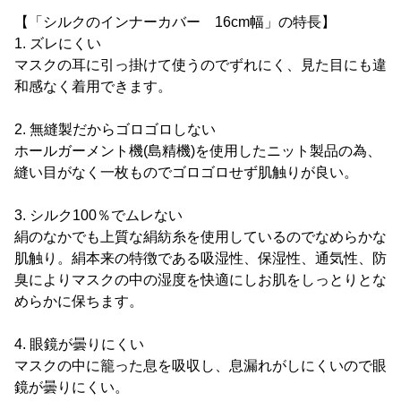
【「シルクのインナーカバー 16cm幅」の特長】
1. ズレにくい
マスクの耳に引っ掛けて使うのでずれにく、見た目にも違
和感なく着用できます。
2. 無縫製だからゴロゴロしない
ホールガーメント機(島精機)を使用したニット製品の為、
縫い目がなく一枚ものでゴロゴロせず肌触りが良い。
3. シルク100％でムレない
絹のなかでも上質な絹紡糸を使用しているのでなめらかな
肌触り。絹本来の特徴である吸湿性、保湿性、通気性、防
臭によりマスクの中の湿度を快適にしお肌をしっとりとな
めらかに保ちます。
4. 眼鏡が曇りにくい
マスクの中に籠った息を吸収し、息漏れがしにくいので眼
鏡が曇りにくい。