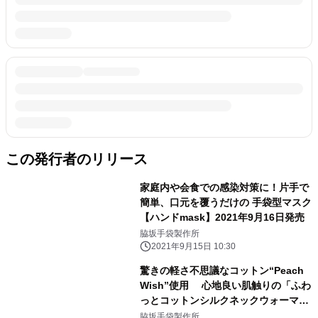
この発行者のリリース
家庭内や会食での感染対策に！片手で
簡単、口元を覆うだけの 手袋型マスク
【ハンドmask】2021年9月16日発売
脇坂手袋製作所
2021年9月15日 10:30
驚きの軽さ不思議なコットン“Peach
Wish”使用 心地良い肌触りの「ふわ
っとコットンシルクネックウォーマ
ー」 2021年3月20日新発売！
脇坂手袋製作所