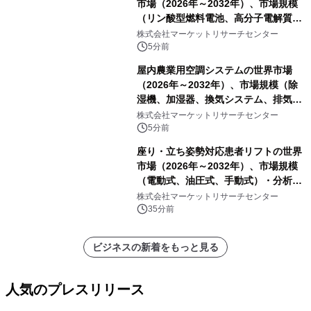
市場（2026年～2032年）、市場規模
（リン酸型燃料電池、高分子電解質膜
型燃料電池）・分析レポートを発表
株式会社マーケットリサーチセンター
5分前
屋内農業用空調システムの世界市場
（2026年～2032年）、市場規模（除
湿機、加湿器、換気システム、排気フ
ァン、空気循環システム）・分析レポ
株式会社マーケットリサーチセンター
ートを発表
5分前
座り・立ち姿勢対応患者リフトの世界
市場（2026年～2032年）、市場規模
（電動式、油圧式、手動式）・分析レ
ポートを発表
株式会社マーケットリサーチセンター
35分前
ビジネスの新着をもっと見る
人気のプレスリリース