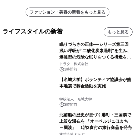
ファッション・美容の新着をもっと見る
ライフスタイルの新着
もっと見る
眠りづらさの正体──シリーズ第三回
浅い呼吸が"二酸化炭素過剰"を生み、
爆睡型の危険な眠りをつくる構造を解
説
トラタニ株式会社
3時間前
【名城大学】ボランティア協議会が熊
本地震で募金活動を実施
学校法人 名城大学
3時間前
北前船の歴史が息づく港町・三国湊で
上質な滞在を 「オーベルジュほまち
三國湊」 1泊2食付の旅行商品を発売
株式会社ぷらど