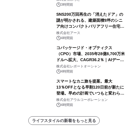
3時間前
SNS200万回再生の「消えたドア」の
謎が明かされる、建築面積9坪のシニ
ア向けコンパクトバリアフリー住宅が
誕生
株式会社アース
4時間前
コパッケージド・オプティクス
（CPO）市場、2035年28億8,700万米
ドルへ拡大、CAGR36.2％｜AIデータ
センター・高速光通信需要が成長を加
株式会社レポートオーシャン
速
4時間前
スマートなカニ旅を提案。最大
13％OFFとなる早割120日前が新たに
登場。早めの計画でいつもと変わらぬ
大人の冬旅を。ー夕日ヶ浦温泉「佳松
株式会社アウルコーポレーション
苑 別邸ふうか」ー
4時間前
ライフスタイルの新着をもっと見る