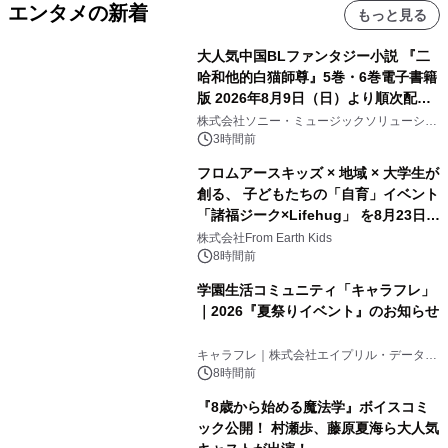
エンタメの新着
もっと見る
大人気中国BLファンタジー小説 『二
哈和他的白猫師尊』5巻・6巻電子書籍
版 2026年8月9日（日）より順次配信
開始
株式会社ソニー・ミュージックソリューショ
ンズ
3時間前
フロムアースキッズ × 地域 × 大学生が
創る、 子どもたちの「自育」イベント
「諸福ジーク×Lifehug」 を8月23日
(日)開催
株式会社From Earth Kids
8時間前
学園生活コミュニティ「キャラフレ」
｜2026『夏祭りイベント』のお知らせ
キャラフレ｜株式会社エイプリル・データ・
デザインズ
8時間前
『8歳から始める魔法学』ボイスコミ
ック公開！ 村瀬歩、藤原夏海ら大人気