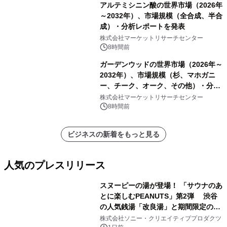
アルテミシニン酸の世界市場（2026年
～2032年）、市場規模（全合成、半合
成）・分析レポートを発表
株式会社マーケットリサーチセンター
8時間前
ガーデンウッドの世界市場（2026年～
2032年）、市場規模（杉、マホガニ
ー、チーク、オーク、その他）・分析
レポートを発表
株式会社マーケットリサーチセンター
8時間前
ビジネスの新着をもっと見る
人気のプレスリリース
スヌーピーの湯が登場！ 「サウナのあ
とに楽しむPEANUTS」第2弾 渋谷
の人気銭湯「改良湯」と期間限定のコ
1
ラボレーション サウナイキタイコラ
株式会社ソニー・クリエイティブプロダクツ