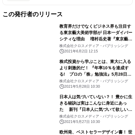
この発行者のリリース
教育界だけでなくビジネス界も注目す
る東京藝大美術学部が 日本一ダイバー
シティな理由 増村岳史著『東京藝大
美術学部 究極の思考』を6月2日に発
株式会社クロスメディア・パブリッシング
売！
2021年6月2日 12:15
株式投資から学ぶことは、東大に入る
より刺激的だ！ 『年率10％を達成す
る! プロの「株」勉強法』5月28日発
売！
株式会社クロスメディア・パブリッシング
2021年5月28日 10:30
日本人は気づいていない？！ 豊かに生
きる秘訣は実はこんなに身近にあっ
た 新刊『日本人に気づいて欲しい健
康的な習慣』発売
株式会社クロスメディア・パブリッシング
2021年5月27日 10:30
欧州発、ベストセラーデザイン書！ 世