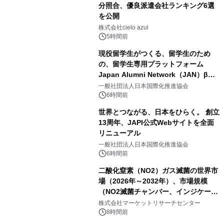
分照合、優良派遣会社ランキング6選
を公開
株式会社cielo azul
5時間前
現役留学生がつくる、留学生のため
の、留学生専用プラットフォーム
Japan Alumni Network（JAN）β版
をリリース
一般社団法人日本国際化推進協会
6時間前
世界とつながる、日本をひらく。 創立
13周年、JAPI公式Webサイトを全面
リニューアル
一般社団法人日本国際化推進協会
6時間前
二酸化窒素（NO2）ガス滅菌の世界市
場（2026年～2032年）、市場規模
（NO2滅菌チャンバー、インジケータ
ーおよびモニタリングシステム、その
株式会社マーケットリサーチセンター
他）・分析レポートを発表
8時間前