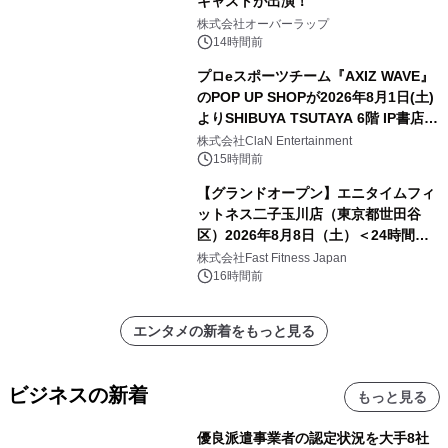
キャストが出演！
株式会社オーバーラップ
14時間前
プロeスポーツチーム『AXIZ WAVE』
のPOP UP SHOPが2026年8月1日(土)
よりSHIBUYA TSUTAYA 6階 IP書店で
開催決定！！
株式会社ClaN Entertainment
15時間前
【グランドオープン】エニタイムフィ
ットネス二子玉川店（東京都世田谷
区）2026年8月8日（土）＜24時間年
中無休のフィットネスジム＞
株式会社Fast Fitness Japan
16時間前
エンタメの新着をもっと見る
ビジネスの新着
もっと見る
優良派遣事業者の認定状況を大手8社