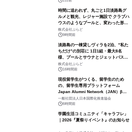
ボグッズも発売決定！
1日前
時間に追われず、丸ごと1日淡路島グ
ルメと観光、レジャー施設で クラブハ
ウスのようなプールと、変わった形の
2
サウナも 「THE BOXY AWAJI」のお
株式会社ぷらど
得な素泊まり連泊プランで
9時間前
淡路島の一棟貸しヴィラを2泊、"私た
ちだけ"の別荘に 1日1組・最大8名
様、プールとサウナとジェットバス付
3
きで Villa Mon Temps AWAJIの連泊
株式会社ぷらど
素泊りプラン
16時間前
現役留学生がつくる、留学生のため
の、留学生専用プラットフォーム
Japan Alumni Network（JAN）β版
4
をリリース
一般社団法人日本国際化推進協会
6時間前
学園生活コミュニティ「キャラフレ」
｜2026『夏祭りイベント』のお知らせ
5