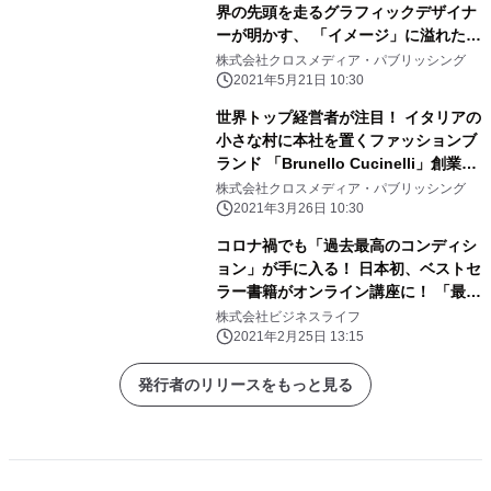
界の先頭を走るグラフィックデザイナ
ーが明かす、 「イメージ」に溢れた社
会でデザインの本質を見抜く方法と
株式会社クロスメディア・パブリッシング
は？ 翻訳書新刊『ビジュアルデザイン
2021年5月21日 10:30
論』が5/21(金) 刊行
世界トップ経営者が注目！ イタリアの
小さな村に本社を置くファッションブ
ランド 「Brunello Cucinelli」創業者
が「未来の経営モデル」を語る、 『人
株式会社クロスメディア・パブリッシング
間主義的経営』3月26日発売！
2021年3月26日 10:30
コロナ禍でも「過去最高のコンディシ
ョン」が手に入る！ 日本初、ベストセ
ラー書籍がオンライン講座に！ 「最高
の体調オンラインプログラム」2021年
株式会社ビジネスライフ
2月より販売開始！
2021年2月25日 13:15
発行者のリリースをもっと見る