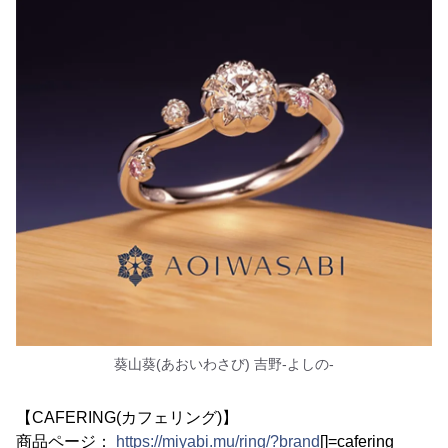
葵山葵(あおいわさび) 吉野‐よしの‐
【CAFERING(カフェリング)】
商品ページ：
https://miyabi.mu/ring/?brand
[]=cafering