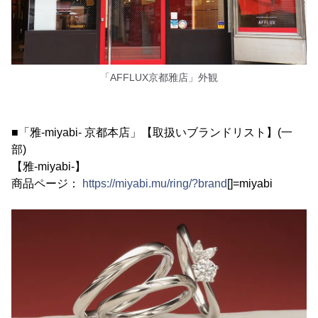
「AFFLUX京都雅店」外観
■「雅-miyabi- 京都本店」【取扱いブランドリスト】(一
部)
【雅-miyabi-】
商品ページ：
https://miyabi.mu/ring/?brand
[]=miyabi