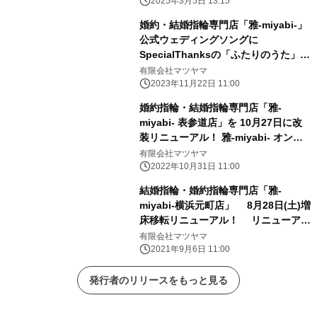
アルオープン！
2025年3月5日 13:15
婚約・結婚指輪専門店「雅-miyabi-」
公式ウェディングソングに
SpecialThanksの「ふたりのうた」が
決定
有限会社マツヤマ
2023年11月22日 11:00
婚約指輪・結婚指輪専門店「雅-
miyabi- 表参道店」を 10月27日に改
装リニューアル！ 雅-miyabi- オンラ
インショップも同時オープン
有限会社マツヤマ
2022年10月31日 11:00
結婚指輪・婚約指輪専門店「雅-
miyabi-横浜元町店」 8月28日(土)増
床移転リニューアル！ リニューアル
を記念した新作マリッジリングも近日
有限会社マツヤマ
発表決定！
2021年9月6日 11:00
発行者のリリースをもっと見る