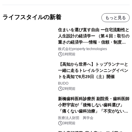
ライフスタイルの新着
もっと見る
住まいを選び直す自由 ー住宅流動性と
人生設計の経済学ー （第４回：取引の
重さの経済学──情報・信頼・制度を
PropTechはどう組み替えるか）｜
株式会社property technologies
PropTech-Lab
1時間前
【高知から世界へ】トップランナーと
一緒に走るトレイルランニングイベン
トを高知で8月29日（土）開催
BUDO
2時間前
新橋歯科医科診療所 副院長・歯科医師
小野宇宙が「後悔しない歯科選び」
「痛くない歯科治療」「不安がない治
療計画」をテーマに専門監修
医療法人財団 興学会
3時間前