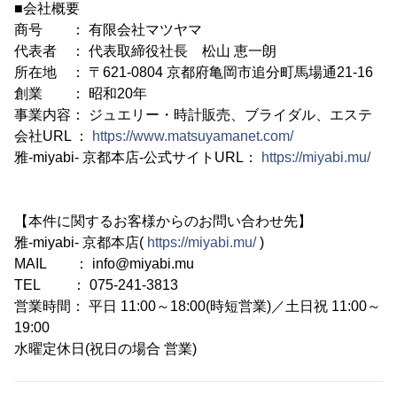
■会社概要
商号 ： 有限会社マツヤマ
代表者 ： 代表取締役社長 松山 恵一朗
所在地 ： 〒621-0804 京都府亀岡市追分町馬場通21-16
創業 ： 昭和20年
事業内容： ジュエリー・時計販売、ブライダル、エステ
会社URL ：
https://www.matsuyamanet.com/
雅-miyabi- 京都本店-公式サイトURL：
https://miyabi.mu/
【本件に関するお客様からのお問い合わせ先】
雅-miyabi- 京都本店(
https://miyabi.mu/
)
MAIL ： info@miyabi.mu
TEL ： 075-241-3813
営業時間： 平日 11:00～18:00(時短営業)／土日祝 11:00～
19:00
水曜定休日(祝日の場合 営業)