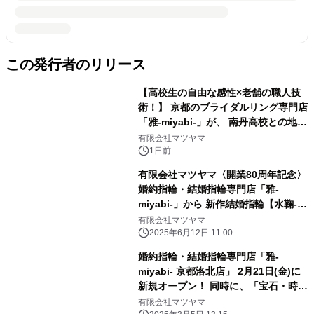
この発行者のリリース
【高校生の自由な感性×老舗の職人技
術！】 京都のブライダルリング専門店
「雅-miyabi-」が、 南丹高校との地域
共創から生まれた 特別な結婚指輪・婚
有限会社マツヤマ
約指輪「幾重 -ikue-」「宮美 -
1日前
miyabi-」を 令和8年8月8日に新発
有限会社マツヤマ〈開業80周年記念〉
売！
婚約指輪・結婚指輪専門店「雅-
miyabi-」から 新作結婚指輪【水鞠-み
ずまり-】を発表！
有限会社マツヤマ
2025年6月12日 11:00
婚約指輪・結婚指輪専門店「雅-
miyabi- 京都洛北店」 2月21日(金)に
新規オープン！ 同時に、「宝石・時計
松山 洛北阪急スクエア店」 リニュー
有限会社マツヤマ