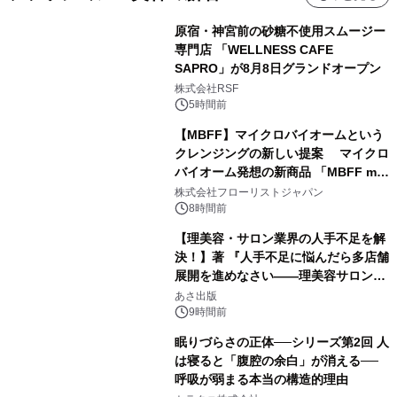
原宿・神宮前の砂糖不使用スムージー
専門店 「WELLNESS CAFE
SAPRO」が8月8日グランドオープン
株式会社RSF
5時間前
【MBFF】マイクロバイオームという
クレンジングの新しい提案 マイクロ
バイオーム発想の新商品 「MBFF mb
クレンジングPRO」を2026年8月6日
株式会社フローリストジャパン
発売
8時間前
【理美容・サロン業界の人手不足を解
決！】著 『人手不足に悩んだら多店舗
展開を進めなさい――理美容サロン
「多店舗展開」の教科書』2026年8月
あさ出版
24日（月）発売
9時間前
眠りづらさの正体──シリーズ第2回 人
は寝ると「腹腔の余白」が消える──
呼吸が弱まる本当の構造的理由