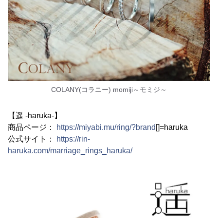
COLANY(コラニー) momiji～モミジ～
【遥 -haruka-】
商品ページ：
https://miyabi.mu/ring/?brand
[]=haruka
公式サイト：
https://rin-
haruka.com/marriage_rings_haruka/