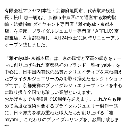
有限会社マツヤマ(本社：京都府亀岡市、代表取締役社
長：松山 恵一朗)は、京都市中京区にて運営する婚約指
輪・結婚指輪 ダイヤモンド専門店「雅-miyabi- 京都本
店」を増床、ブライダルジュエリー専門店「AFFLUX 京
都雅店」を店舗移転し、4月24日(土)に同時リニューアル
オープン致しました。
「雅-miyabi- 京都本店」は、京の風情と至高の輝きをテー
マに創り上げられた京都発祥のブランド「雅-miyabi-」を
中心に、日本国内有数の品質とクリエイティブを兼ね揃え
たブライダルジュエリーのみを取り揃えたセレクトショッ
プです。京都発祥のブライダルジュエリーブランドを中心
に取り扱う全国でも珍しい業態といえます。
おかげさまで今年9月で10周年を迎えます。これからも極
めて高度な技術を要するブライダルジュエリー製作一筋
に、日々努力を積み重ねた職人たちが創り上げる「雅-
miyabi-」こだわりのブライダルリングを、お届け致しま
す。