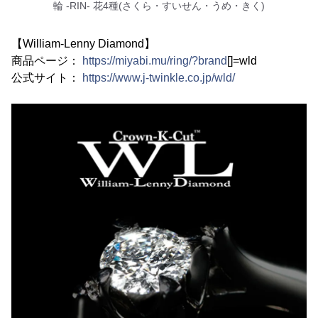
輪 -RIN- 花4種(さくら・すいせん・うめ・きく)
【William-Lenny Diamond】
商品ページ：
https://miyabi.mu/ring/?brand
[]=wld
公式サイト：
https://www.j-twinkle.co.jp/wld/