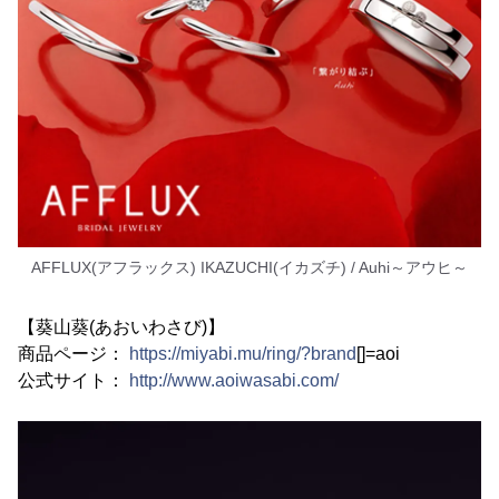
AFFLUX(アフラックス) IKAZUCHI(イカズチ) / Auhi～アウヒ～
【葵山葵(あおいわさび)】
商品ページ：
https://miyabi.mu/ring/?brand
[]=aoi
公式サイト：
http://www.aoiwasabi.com/