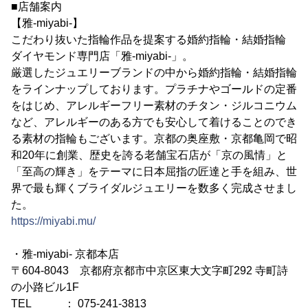
■店舗案内
【雅-miyabi-】
こだわり抜いた指輪作品を提案する婚約指輪・結婚指輪
ダイヤモンド専門店「雅-miyabi-」。
厳選したジュエリーブランドの中から婚約指輪・結婚指輪
をラインナップしております。プラチナやゴールドの定番
をはじめ、アレルギーフリー素材のチタン・ジルコニウム
など、アレルギーのある方でも安心して着けることのでき
る素材の指輪もございます。京都の奥座敷・京都亀岡で昭
和20年に創業、歴史を誇る老舗宝石店が「京の風情」と
「至高の輝き」をテーマに日本屈指の匠達と手を組み、世
界で最も輝くブライダルジュエリーを数多く完成させまし
た。
https://miyabi.mu/
・雅-miyabi- 京都本店
〒604-8043 京都府京都市中京区東大文字町292 寺町詩
の小路ビル1F
TEL ： 075-241-3813