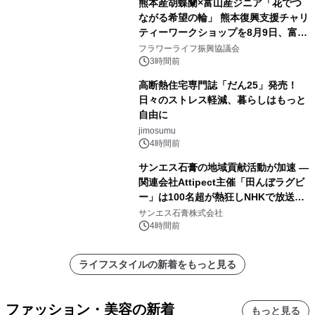
熊本産胡蝶蘭×富山産ジニア「花でつ
ながる希望の輪」 熊本復興支援チャリ
ティーワークショップを8月9日、富
山・射水で開催
フラワーライフ振興協議会
3時間前
高断熱住宅専門誌「だん25」発売！
日々のストレス軽減、暮らしはもっと
自由に
jimosumu
4時間前
サンエス石膏の地域貢献活動が加速 ―
関連会社Attipect主催「田んぼラグビ
ー」は100名超が熱狂しNHKで放送さ
れました。
サンエス石膏株式会社
4時間前
ライフスタイルの新着をもっと見る
ファッション・美容の新着
もっと見る