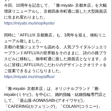
今回、10周年を記念して、「雅-miyabi- 京都本店」を大幅
増床リニューアルし、京都四条寺町通に面した大型路面店
に生まれ変わりました。
https://miyabi.mu/shop/kyoto/
同時に「AFFLUX 京都雅店」も、3周年を迎え、移転リニ
ューアル致しました。
京都の老舗ジュエラーも認める、人気ブライダルジュエリ
ーブランドAFFLUXの世界観をそのままに、詩の小路プラ
スビルに移転し、御幸町通に面した路面店となります。さ
らに皆様にAFFLUXのこだわりのデザインとクオリティを
ご提案できるようになりました。
https://miyabi.mu/shop/afflux/
「雅-miyabi- 京都本店」は、オリジナルブランド「雅-
miyabi-(ミヤビ)」を中心に、婚約指輪・結婚指輪専門店と
して、「葵山葵-AOIWASABI-(アオイワサビ)」
「CAFERING(カフェリング)」「COLANY(コラニー)」