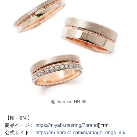
遥 -haruka- HR-49
【輪 -RIN-】
商品ページ：
https://miyabi.mu/ring/?brand
[]=rin
公式サイト：
https://rin-haruka.com/marriage_rings_rin/