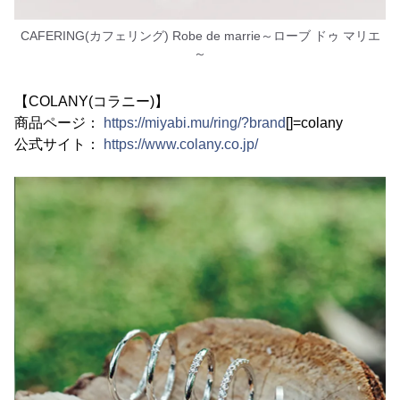
CAFERING(カフェリング) Robe de marrie～ローブ ドゥ マリエ
～
【COLANY(コラニー)】
商品ページ：
https://miyabi.mu/ring/?brand
[]=colany
公式サイト：
https://www.colany.co.jp/