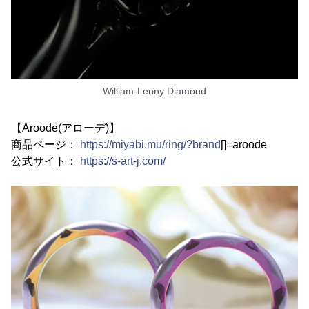
William-Lenny Diamond
【Aroode(アローデ)】
商品ページ：
https://miyabi.mu/ring/?brand
[]=aroode
公式サイト：
https://s-art-j.com/