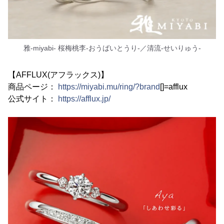
雅-miyabi- 桜梅桃李-おうばいとうり-／清流-せいりゅう-
【AFFLUX(アフラックス)】
商品ページ：
https://miyabi.mu/ring/?brand
[]=afflux
公式サイト：
https://afflux.jp/