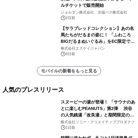
ルチケットで販売開始
ジョルダン株式会社、京福バス株式会社
2日前
【サラブレッドコレクション】あの名
馬たちがだるまの姿に！ 「ふわころ
BIGだるまぬいぐるみ」をEC限定で受
注販売開始
株式会社エスケイジャパン
4日前
モバイルの新着をもっと見る
人気のプレスリリース
スヌーピーの湯が登場！ 「サウナのあ
とに楽しむPEANUTS」第2弾 渋谷
の人気銭湯「改良湯」と期間限定のコ
1
ラボレーション サウナイキタイコラ
株式会社ソニー・クリエイティブプロダクツ
ボグッズも発売決定！
1日前
時間に追われず、丸ごと1日淡路島グ