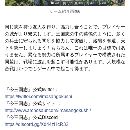
ゲーム紹介画像6
同じ志を持つ友人を作り、協力し合うことで、プレイヤー
の城がより繁栄します。三国志の中の英傑のように、多く
の兵士に守られる関所を協力して突破し、洛陽を奪還、天
下を統一しましょう！もちろん、これは唯一の目標ではあ
りません。異なる勢力に所属するプレイヤーで構成された
同盟は、戦場に波乱を起こす可能性があります。大規模な
合戦はいつでもゲーム中で起こり得ます。
『今三国志』公式twitter：
https://twitter.com/imasangokushi
『今三国志』公式サイト ：
http://www.archosaur.com/imasangokushi/
『今三国志』公式Discord：
https://discord.gg/Xd44zHcR32