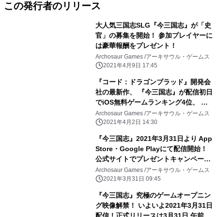
この発行者のリリース
大人気三国志SLG『今三国志』が「史
官」の募集を開始！ 参加プレイヤーに
は豪華報酬をプレゼント！
Archosaur Games /アーキサウル・ゲームス
2021年4月9日 17:45
『コード：ドラゴンブラッド』開発会
社の最新作、 『今三国志』が配信初日
でiOS無料ゲームランキング4位、 ス
トラテジーゲーム1位を獲得！
Archosaur Games /アーキサウル・ゲームス
2021年4月2日 14:30
『今三国志』2021年3月31日より App
Store・Google Playにて配信開始！
公式サイトでプレゼントキャンペーン
も実施
Archosaur Games /アーキサウル・ゲームス
2021年3月31日 09:45
『今三国志』究極のゲームオープニン
グ映像解禁！ いよいよ2021年3月31日
配信！正式リリースは3月31日 午前10