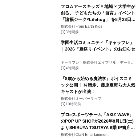
フロムアースキッズ × 地域 × 大学生が
創る、 子どもたちの「自育」イベント
「諸福ジーク×Lifehug」 を8月23日
(日)開催
株式会社From Earth Kids
3時間前
学園生活コミュニティ「キャラフレ」
｜2026『夏祭りイベント』のお知らせ
キャラフレ｜株式会社エイプリル・データ・
デザインズ
4時間前
『8歳から始める魔法学』ボイスコミ
ック公開！ 村瀬歩、藤原夏海ら大人気
キャストが出演！
株式会社オーバーラップ
10時間前
プロeスポーツチーム『AXIZ WAVE』
のPOP UP SHOPが2026年8月1日(土)
よりSHIBUYA TSUTAYA 6階 IP書店で
開催決定！！
株式会社ClaN Entertainment