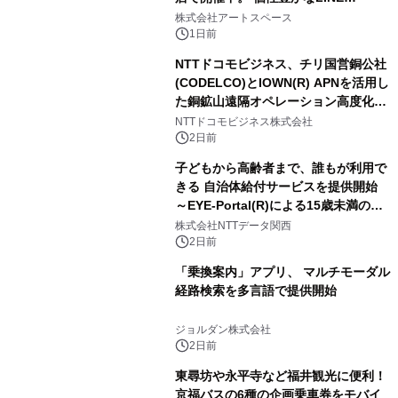
FRIENDSの仲間たちが インテリアア
株式会社アートスペース
ートとして新たな魅力を発信。
1日前
NTTドコモビジネス、チリ国営銅公社
(CODELCO)とIOWN(R) APNを活用し
た銅鉱山遠隔オペレーション高度化に
向けた調査・実証を開始
NTTドコモビジネス株式会社
2日前
子どもから高齢者まで、誰もが利用で
きる 自治体給付サービスを提供開始
～EYE-Portal(R)による15歳未満の本
人認証と デジタルデバイド対策で実現
株式会社NTTデータ関西
～
2日前
「乗換案内」アプリ、 マルチモーダル
経路検索を多言語で提供開始
ジョルダン株式会社
2日前
東尋坊や永平寺など福井観光に便利！
京福バスの6種の企画乗車券をモバイ