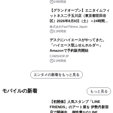
10時間前
【グランドオープン】エニタイムフィ
ットネス二子玉川店（東京都世田谷
区）2026年8月8日（土）＜24時間年
中無休のフィットネスジム＞
株式会社Fast Fitness Japan
11時間前
デスクにハイエースがやってきた。
「ハイエース型ふせんホルダー」
Amazonで予約販売開始
CAMSHOP.JP
11時間前
エンタメの新着をもっと見る
モバイルの新着
もっと見る
【初開催】人気スタンプ「LINE
FRIENDS」のアート展を 伊勢丹新宿
店で開催中。 個性豊かなLINE