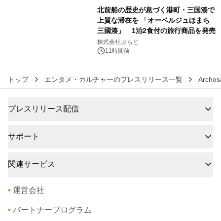
販売開始
北前船の歴史が息づく港町・三国湊で
上質な滞在を 「オーベルジュほまち
三國湊」 1泊2食付の旅行商品を発売
6
株式会社ぷらど
11時間前
トップ
エンタメ・カルチャーのプレスリリース一覧
Arch
プレスリリース配信
サポート
関連サービス
•
運営会社
•
パートナープログラム