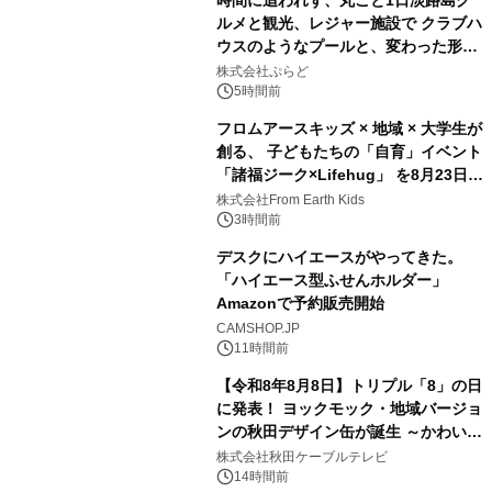
ルメと観光、レジャー施設で クラブハ
ウスのようなプールと、変わった形の
2
サウナも 「THE BOXY AWAJI」のお
株式会社ぷらど
得な素泊まり連泊プランで
5時間前
フロムアースキッズ × 地域 × 大学生が
創る、 子どもたちの「自育」イベント
「諸福ジーク×Lifehug」 を8月23日
3
(日)開催
株式会社From Earth Kids
3時間前
デスクにハイエースがやってきた。
「ハイエース型ふせんホルダー」
Amazonで予約販売開始
4
CAMSHOP.JP
11時間前
【令和8年8月8日】トリプル「8」の日
に発表！ ヨックモック・地域バージョ
ンの秋田デザイン缶が誕生 ～かわいい
5
秋田犬の子犬と秋田の四季と名所を巡
株式会社秋田ケーブルテレビ
るパッケージ～ 9月1日(火)秋田県内で
14時間前