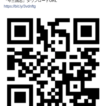
『今三国志』ダウンロードURL
https://bit.ly/3vdnftg