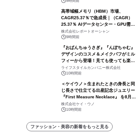
9時間前
高帯域幅メモリ（HBM）市場、
CAGR25.37％で急成長｜（CAGR）
25.37％ AIデータセンター・GPU需要
拡大が2035年の市場成長を牽引
株式会社レポートオーシャン
9時間前
『おぱんちゅうさぎ』『んぽちゃむ』
デザインのコスメ＆メイクパフがミル
フィーから登場！見ても使っても楽し
い、ポップでキュートなコレクショ
ライフスタイルカンパニー株式会社
ン。
10時間前
＜ケイウノ＞生まれたときの身長と同
じ長さで仕立てる出産記念ジュエリー
『First Measure Necklace』 を8月14
日(金)に発売
株式会社ケイ・ウノ
10時間前
ファッション・美容の新着をもっと見る