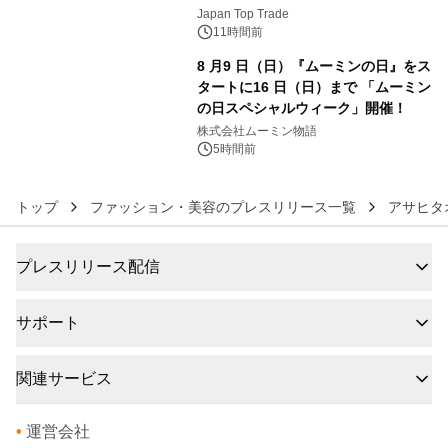
5
浴シンギングボウル第2弾の大型サイ
Japan Top Trade
ズ（XL・2XL・3XL）を先行販売中
11時間前
8 月9 日（日）『ムーミンの日』をス
タートに16 日（日）まで 「ムーミン
の日スペシャルウィーク」開催！
6
株式会社ムーミン物語
5時間前
トップ
ファッション・美容のプレスリリース一覧
アサヒタ
プレスリリース配信
サポート
関連サービス
•
運営会社