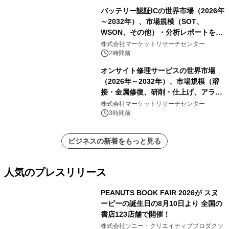
バッテリー認証ICの世界市場（2026年
～2032年）、市場規模（SOT、
WSON、その他）・分析レポートを発
表
株式会社マーケットリサーチセンター
2時間前
オンサイト修理サービスの世界市場
（2026年～2032年）、市場規模（溶
接・金属修復、研削・仕上げ、アライ
メント、その他）・分析レポートを発
株式会社マーケットリサーチセンター
表
3時間前
ビジネスの新着をもっと見る
人気のプレスリリース
PEANUTS BOOK FAIR 2026が スヌ
ーピーの誕生日の8月10日より 全国の
書店123店舗で開催！
1
株式会社ソニー・クリエイティブプロダクツ