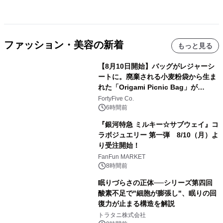
ファッション・美容の新着
もっと見る
【8月10日開始】バッグがレジャーシ
ートに。廃棄される小麦粉袋から生ま
れた「Origami Picnic Bag」が
Makuakeに登場
FortyFive Co.
6時間前
『銀河特急 ミルキー☆サブウェイ』コ
ラボジュエリー 第一弾 8/10（月）よ
り受注開始！
FanFun MARKET
8時間前
眠りづらさの正体──シリーズ第四回
酸素不足で"細胞が膨張し"、眠りの回
復力が止まる構造を解説
トラタニ株式会社