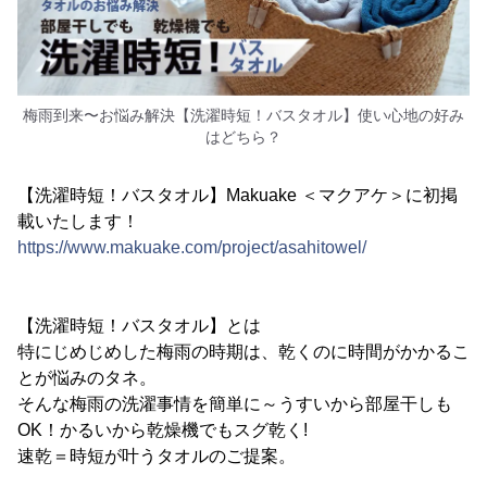
梅雨到来〜お悩み解決【洗濯時短！バスタオル】使い心地の好み
はどちら？
【洗濯時短！バスタオル】Makuake ＜マクアケ＞に初掲
載いたします！
https://www.makuake.com/project/asahitowel/
【洗濯時短！バスタオル】とは
特にじめじめした梅雨の時期は、乾くのに時間がかかるこ
とが悩みのタネ。
そんな梅雨の洗濯事情を簡単に～うすいから部屋干しも
OK！かるいから乾燥機でもスグ乾く!
速乾＝時短が叶うタオルのご提案。