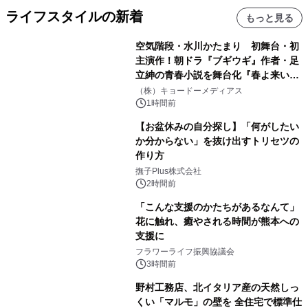
ライフスタイルの新着
もっと見る
空気階段・水川かたまり 初舞台・初
主演作！朝ドラ『ブギウギ』作者・足
立紳の青春小説を舞台化『春よ来い、
マジで来い』キービジュアル解禁！
（株）キョードーメディアス
1時間前
【お盆休みの自分探し】「何がしたい
か分からない」を抜け出すトリセツの
作り方
撫子Plus株式会社
2時間前
「こんな支援のかたちがあるなんて」
花に触れ、癒やされる時間が熊本への
支援に
フラワーライフ振興協議会
3時間前
野村工務店、北イタリア産の天然しっ
くい「マルモ」の壁を 全住宅で標準仕