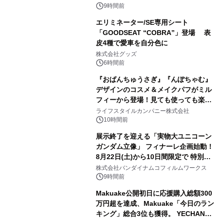
9時間前
エリミネーター/SE専用シート
「GOODSEAT “COBRA”」登場 表
皮4種で愛車を自分色に
2
株式会社グッズ
6時間前
『おぱんちゅうさぎ』『んぽちゃむ』
デザインのコスメ＆メイクパフがミル
フィーから登場！見ても使っても楽し
3
い、ポップでキュートなコレクショ
ライフスタイルカンパニー株式会社
ン。
10時間前
展示終了を迎える「実物大ユニコーン
ガンダム立像」 フィナーレ企画始動！
8月22日(土)から10日間限定で 特別映
4
像『UNICORN GUNDAM Statue ―
株式会社バンダイナムコフィルムワークス
BEYOND POSSIBILITY ―』を上映！
9時間前
Makuake公開初日に応援購入総額300
万円超を達成、Makuake「今日のラン
キング」総合3位も獲得。 YECHAN音