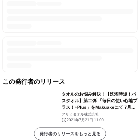
この発行者のリリース
タオルのお悩み解決！【洗濯時短！バ
スタオル】第二弾 「毎日の使い心地プ
ラス！+Plus」をMakuakeにて 7月21
日(水)リリース！
アサヒタオル株式会社
2021年7月21日 11:00
発行者のリリースをもっと見る