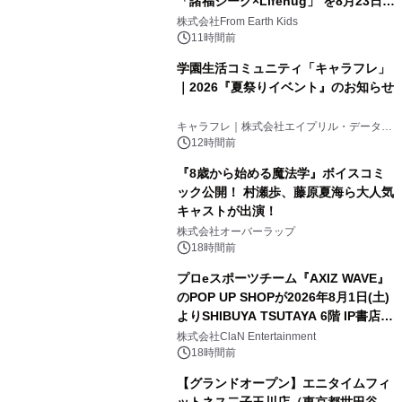
「諸福ジーク×Lifehug」 を8月23日
(日)開催
株式会社From Earth Kids
11時間前
学園生活コミュニティ「キャラフレ」
｜2026『夏祭りイベント』のお知らせ
キャラフレ｜株式会社エイプリル・データ・
デザインズ
12時間前
『8歳から始める魔法学』ボイスコミ
ック公開！ 村瀬歩、藤原夏海ら大人気
キャストが出演！
株式会社オーバーラップ
18時間前
プロeスポーツチーム『AXIZ WAVE』
のPOP UP SHOPが2026年8月1日(土)
よりSHIBUYA TSUTAYA 6階 IP書店で
開催決定！！
株式会社ClaN Entertainment
18時間前
【グランドオープン】エニタイムフィ