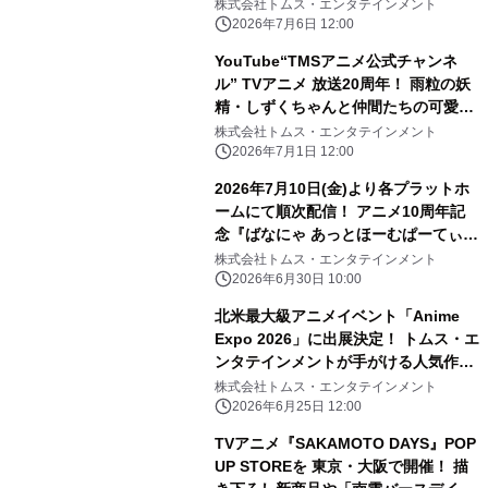
イマンといっしょ」がテーマの新規描
株式会社トムス・エンタテインメント
き下ろし商品の 会場販売、事後通販も
2026年7月6日 12:00
実施予定
YouTube“TMSアニメ公式チャンネ
ル” TVアニメ 放送20周年！ 雨粒の妖
精・しずくちゃんと仲間たちの可愛い
ストーリーが詰まった TVアニメ『ぷ
株式会社トムス・エンタテインメント
るるんっ！しずくちゃん』を全話無料
2026年7月1日 12:00
配信！
2026年7月10日(金)より各プラットホ
ームにて順次配信！ アニメ10周年記
念『ばなにゃ あっとほーむぱーてぃ
ー』 続投となる ばなにゃ役：梶裕
株式会社トムス・エンタテインメント
貴、ベイビースイート役：村瀬歩 豪
2026年6月30日 10:00
華ゲストキャスト3名 種崎敦美／伊藤
北米最大級アニメイベント「Anime
ゆいな／森川智之の オフィシャルコメ
Expo 2026」に出展決定！ トムス・エ
ントが解禁！
ンタテインメントが手がける人気作品
が集結し “日本のお祭り”体験を展開
株式会社トムス・エンタテインメント
2026年6月25日 12:00
TVアニメ『SAKAMOTO DAYS』POP
UP STOREを 東京・大阪で開催！ 描