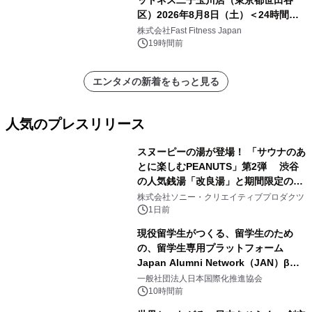
ットネス二子玉川店（東京都世田谷
区）2026年8月8日（土）＜24時間年
中無休のフィットネスジム＞
株式会社Fast Fitness Japan
19時間前
エンタメの新着をもっと見る
人気のプレスリリース
スヌーピーの湯が登場！ 「サウナのあ
とに楽しむPEANUTS」第2弾 渋谷
の人気銭湯「改良湯」と期間限定のコ
1
ラボレーション サウナイキタイコラ
株式会社ソニー・クリエイティブプロダクツ
ボグッズも発売決定！
1日前
現役留学生がつくる、留学生のため
の、留学生専用プラットフォーム
Japan Alumni Network（JAN）β版
2
をリリース
一般社団法人日本国際化推進協会
10時間前