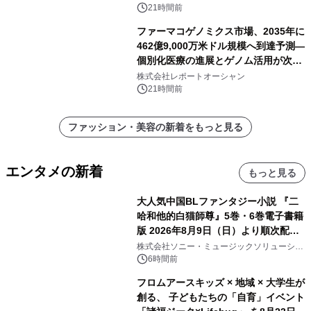
く活用可能
21時間前
ファーマコゲノミクス市場、2035年に
462億9,000万米ドル規模へ到達予測―
個別化医療の進展とゲノム活用が次世
代ヘルスケア投資を加速
株式会社レポートオーシャン
21時間前
ファッション・美容の新着をもっと見る
エンタメの新着
もっと見る
大人気中国BLファンタジー小説 『二
哈和他的白猫師尊』5巻・6巻電子書籍
版 2026年8月9日（日）より順次配信
開始
株式会社ソニー・ミュージックソリューショ
ンズ
6時間前
フロムアースキッズ × 地域 × 大学生が
創る、 子どもたちの「自育」イベント