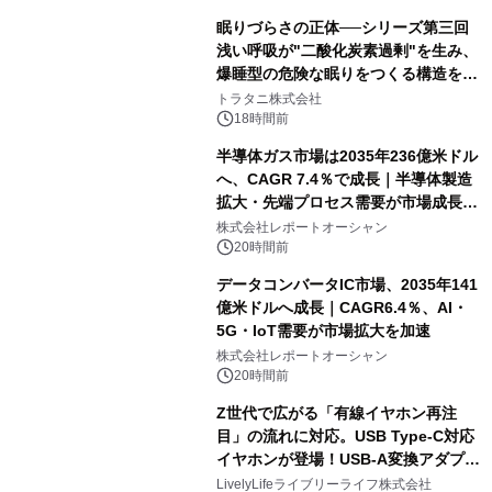
眠りづらさの正体──シリーズ第三回
浅い呼吸が"二酸化炭素過剰"を生み、
爆睡型の危険な眠りをつくる構造を解
説
トラタニ株式会社
18時間前
半導体ガス市場は2035年236億米ドル
へ、CAGR 7.4％で成長｜半導体製造
拡大・先端プロセス需要が市場成長を
加速
株式会社レポートオーシャン
20時間前
データコンバータIC市場、2035年141
億米ドルへ成長｜CAGR6.4％、AI・
5G・IoT需要が市場拡大を加速
株式会社レポートオーシャン
20時間前
Z世代で広がる「有線イヤホン再注
目」の流れに対応。USB Type-C対応
イヤホンが登場！USB-A変換アダプタ
ー付きでスマホからパソコンまで幅広
LivelyLifeライブリーライフ株式会社