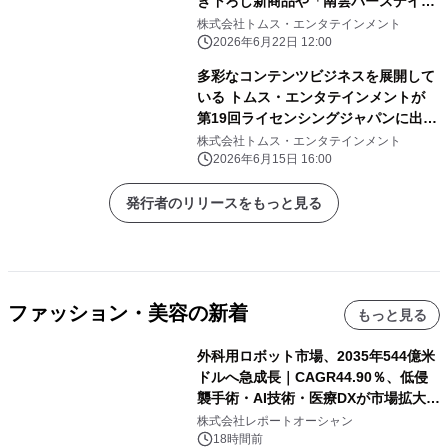
き下ろし新商品や「南雲バースデイ」
グッズが登場
株式会社トムス・エンタテインメント
2026年6月22日 12:00
多彩なコンテンツビジネスを展開して
いる トムス・エンタテインメントが
第19回ライセンシングジャパンに出
展！
株式会社トムス・エンタテインメント
2026年6月15日 16:00
発行者のリリースをもっと見る
ファッション・美容の新着
もっと見る
外科用ロボット市場、2035年544億米
ドルへ急成長｜CAGR44.90％、低侵
襲手術・AI技術・医療DXが市場拡大を
牽引
株式会社レポートオーシャン
18時間前