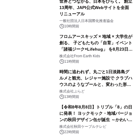
世界とつながる、日本をひらく。 創立
13周年、JAPI公式Webサイトを全面
リニューアル
3
一般社団法人日本国際化推進協会
10時間前
フロムアースキッズ × 地域 × 大学生が
創る、 子どもたちの「自育」イベント
「諸福ジーク×Lifehug」 を8月23日
4
(日)開催
株式会社From Earth Kids
11時間前
時間に追われず、丸ごと1日淡路島グ
ルメと観光、レジャー施設で クラブハ
ウスのようなプールと、変わった形の
5
サウナも 「THE BOXY AWAJI」のお
株式会社ぷらど
得な素泊まり連泊プランで
13時間前
【令和8年8月8日】トリプル「8」の日
に発表！ ヨックモック・地域バージョ
ンの秋田デザイン缶が誕生 ～かわいい
6
秋田犬の子犬と秋田の四季と名所を巡
株式会社秋田ケーブルテレビ
るパッケージ～ 9月1日(火)秋田県内で
22時間前