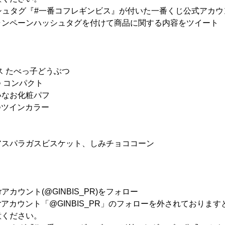
ッシュタグ『#一番コフレギンビス』が付いた一番くじ公式アカ
ャンペーンハッシュタグを付けて商品に関する内容をツイート
ス たべっ子どうぶつ
つ コンパクト
いなお化粧パフ
つツインカラー
アスパラガスビスケット、しみチョココーン
terアカウント(@GINBIS_PR)をフォロー
terアカウント「@GINBIS_PR」のフォローを外されており
意ください。