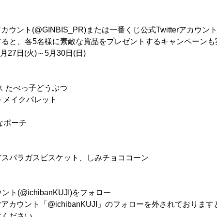
カウント(@GINBIS_PR)または一番くじ公式Twitterアカウント(@
すると、各5名様に素敵な賞品をプレゼントするキャンペーンも
27日(火)～5月30日(日)
】
ス たべっ子どうぶつ
つ メイクパレット
なポーチ
アスパラガスビスケット、しみチョココーン
ト(@ichibanKUJI)をフォロー
terアカウント「@ichibanKUJI」のフォローを外されており
意ください。