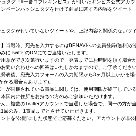
ッシュタグ『#一番コフレギンビス』が付いたギンビス公式アカ
ャンペーンハッシュタグを付けて商品に関する内容をツイート
シュタグが付いていないツイートや、上記内容と関係のないツ
】当選時、宛先を入力するにはBPNAVIへの会員登録(無料)
にTwitterのDMにてご連絡いたします。
ご用意ができ次第行いますので、発表までにお時間を頂く場合
のお問い合わせへの回答はいたしかねますので、ご了承くださ
発表後、宛先入力フォームの入力期限から3ヶ月以上かかる場
かかる場合もあります)。
バーが同梱されている賞品に関しては、使用期限が終了してい
日本国内に住所をお持ちの方のみご参加いただけます。
ん。複数のTwitterアカウントで当選した場合で、同一の方が
1回のみ、1賞品までとさせていただきます。
ントを“公開”にした状態でご応募ください。アカウントが非