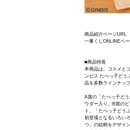
商品紹介ページU
一番くじONLINEペ
■商品特長
本商品は、コスメと
ンビス たべっ子ど
品を多数ラインナッ
A賞の「たべっ子ど
ウダー入り。B賞の
ト。「たべっ子どう
初登場となるいろい
つ」の絵柄をデザイ