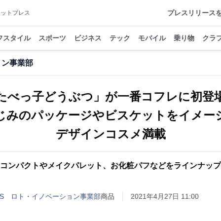
プレスリリース
アットプレス
フスタイル
スポーツ
ビジネス
テック
モバイル
乗り物
クラ
ション事業部
たべっ子どうぶつ」が一番コフレに初登
じみのパッケージやビスケットをイメー
デザインコスメ満載
コンパクトやメイクパレット、お化粧パフなどをラインナップ
IRITS ロト・イノベーション事業部
商品
2021年4月27日 11:00