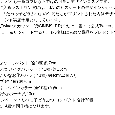
プ。どれも一番コフレならではの可愛いデザインコスメです。
に入るラストワン賞には、BATのビスケットのデザインがかわ
た。「たべっ子どうぶつ」の仲間たちがプリントされた内側デザ
ペーンも実施予定となっています。
itterアカウント(@GINBIS_PR)または一番くじ公式Twitte
JI)をフォロー＆リツイートすると、各5名様に素敵な賞品をプレゼ
 コンパクト (全1種) 約7cm
 メイクパレット (全1種) 約13cm
いなお化粧パフ (全1種) 約4cm/12個入り
(全4種) 約7cm
つツインカラー (全10種) 約5cm
なポーチ 約23cm
ンペーン：たべっ子どうぶつ コンパクト 合計30個
は、A賞と同仕様になります。