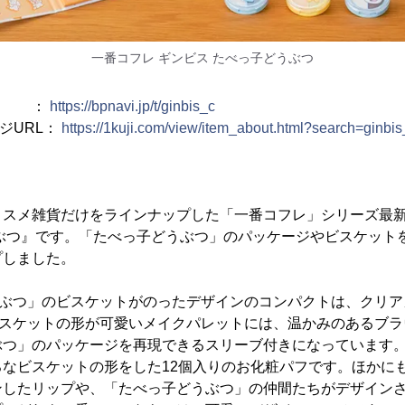
一番コフレ ギンビス たべっ子どうぶつ
RL ：
https://bpnavi.jp/t/ginbis_c
ージURL：
https://1kuji.com/view/item_about.html?search=ginbis
コスメ雑貨だけをラインナップした「一番コフレ」シリーズ最新
うぶつ』です。「たべっ子どうぶつ」のパッケージやビスケット
プしました。
うぶつ」のビスケットがのったデザインのコンパクトは、クリア
ビスケットの形が可愛いメイクパレットには、温かみのあるブラ
ぶつ」のパッケージを再現できるスリーブ付きになっています。
ろなビスケットの形をした12個入りのお化粧パフです。ほかに
ンしたリップや、「たべっ子どうぶつ」の仲間たちがデザインさ