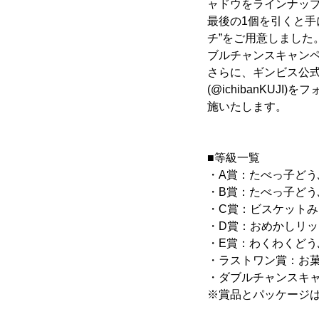
ャドウをラインナッ
最後の1個を引くと手
チ”をご用意しまし
ブルチャンスキャン
さらに、ギンビス公式Tw
(@ichibanKU
施いたします。
■等級一覧
・A賞：たべっ子どうぶつ
・B賞：たべっ子どうぶつ
・C賞：ビスケットみた
・D賞：おめかしリップ 
・E賞：わくわくどうぶ
・ラストワン賞：お菓子
・ダブルチャンスキャ
※賞品とパッケージ