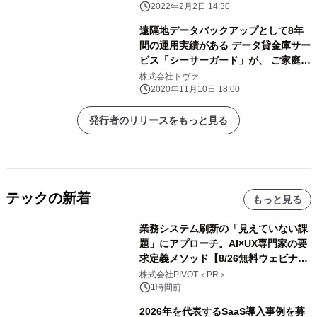
2022年2月2日 14:30
遠隔地データバックアップとして8年
間の運用実績がある データ貸金庫サー
ビス「シーサーガード」が、 ご家庭や
小規模事業者様、テレワークにも最適
株式会社ドヴァ
な 新コースを提供開始
2020年11月10日 18:00
発行者のリリースをもっと見る
テックの新着
もっと見る
業務システム刷新の「見えていない課
題」にアプローチ。AI×UX専門家の要
求定義メソッド【8/26無料ウェビナ
ー】株式会社PIVOT
株式会社PIVOT＜PR＞
1時間前
2026年を代表するSaaS導入事例を募