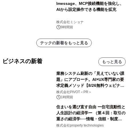
lmessage、MCP接続機能を強化し、
AIから設定操作できる機能を拡充
株式会社ミショナ
9時間前
テックの新着をもっと見る
ビジネスの新着
もっと見る
業務システム刷新の「見えていない課
題」にアプローチ。AI×UX専門家の要
求定義メソッド【8/26無料ウェビナ
ー】株式会社PIVOT
株式会社PIVOT＜PR＞
1時間前
住まいを選び直す自由 ー住宅流動性と
人生設計の経済学ー （第４回：取引の
重さの経済学──情報・信頼・制度を
PropTechはどう組み替えるか）｜
株式会社property technologies