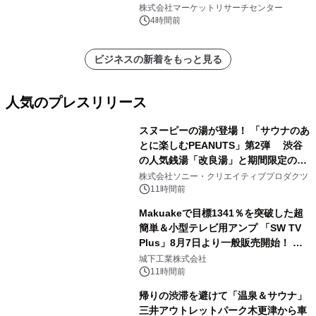
プリーツフィルターバッグ、その
株式会社マーケットリサーチセンター
他）・分析レポートを発表
4時間前
ビジネスの新着をもっと見る
人気のプレスリリース
スヌーピーの湯が登場！ 「サウナのあ
とに楽しむPEANUTS」第2弾 渋谷
の人気銭湯「改良湯」と期間限定のコ
1
ラボレーション サウナイキタイコラ
株式会社ソニー・クリエイティブプロダクツ
ボグッズも発売決定！
11時間前
Makuakeで目標1341％を突破した超
簡単＆小型テレビ用アンプ 「SW TV
Plus」8月7日より一般販売開始！ ケ
2
ーブル1本つなぐだけ、テレビの音が
城下工業株式会社
ぐっと豊かに
11時間前
帰りの渋滞を避けて「温泉＆サウナ」
三井アウトレットパーク木更津から車