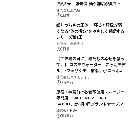
で約5分 湯舞音 袖ケ浦店が夏フェア
3
メニューを提供
株式会社楽久屋
1日前
眠りづらさの正体──寝ると呼吸が弱
くなる"体の構造"をやさしく解説する
シリーズ第1回
4
トラタニ株式会社
1日前
【世界猫の日に、猫たちの幸せを願っ
て。】 コスモウォーター「にゃんモデ
ル」×フェリシモ「猫部」が コラボキ
5
ャンペーンを実施
株式会社コスモライフ
5時間前
原宿・神宮前の砂糖不使用スムージー
専門店 「WELLNESS CAFE
SAPRO」が8月8日グランドオープン
6
株式会社RSF
5時間前