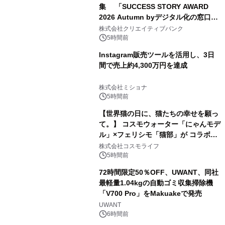
集 「SUCCESS STORY AWARD
2026 Autumn byデジタル化の窓口」
開催
株式会社クリエイティブバンク
5時間前
Instagram販売ツールを活用し、3日
間で売上約4,300万円を達成
株式会社ミショナ
5時間前
【世界猫の日に、猫たちの幸せを願っ
て。】 コスモウォーター「にゃんモデ
ル」×フェリシモ「猫部」が コラボキ
ャンペーンを実施
株式会社コスモライフ
5時間前
72時間限定50％OFF、UWANT、同社
最軽量1.04kgの自動ゴミ収集掃除機
「V700 Pro」をMakuakeで発売
UWANT
6時間前