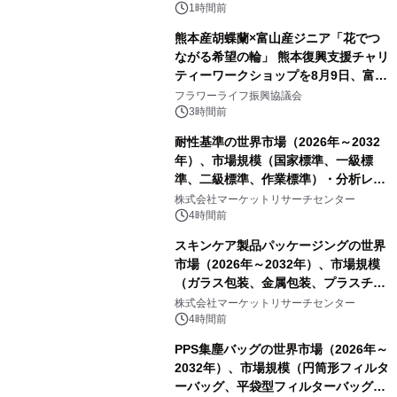
PropTech-Lab
1時間前
熊本産胡蝶蘭×富山産ジニア「花でつ
ながる希望の輪」 熊本復興支援チャリ
ティーワークショップを8月9日、富
山・射水で開催
フラワーライフ振興協議会
3時間前
耐性基準の世界市場（2026年～2032
年）、市場規模（国家標準、一級標
準、二級標準、作業標準）・分析レポ
ートを発表
株式会社マーケットリサーチセンター
4時間前
スキンケア製品パッケージングの世界
市場（2026年～2032年）、市場規模
（ガラス包装、金属包装、プラスチッ
ク包装、その他）・分析レポートを発
株式会社マーケットリサーチセンター
表
4時間前
PPS集塵バッグの世界市場（2026年～
2032年）、市場規模（円筒形フィルタ
ーバッグ、平袋型フィルターバッグ、