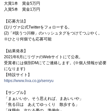
大賞1本 賞金5万円
入賞5本 賞金1万円
【応募方法】
(1)リヴァ公式Twitterをフォローする。
(2)「#脱うつ川柳」のハッシュタグをつけてつぶやく。
※ひとり何個でも応募可能
【結果発表】
2021年6月にリヴァのWebサイトにて公表。
受賞者には個別DMにてご連絡します。(※個人情報が必要
になります)
【特設サイト】
https://www.liva.co.jp/senryu
【サンプル】
「まぁいいか。そう思えれば、まあいいや」
「焦る日は あえてゆっくり 散歩する」
「休職中 次なる夢の 準備中」