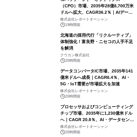
（CPO）市場、2035年28億8,700万米
ドルへ拡大、CAGR36.2％｜AIデータ
センター・高速光通信需要が成長を加
株式会社レポートオーシャン
速
19時間前
北海道の採用代行「リクルーティブ」
体制強化！富良野・ニセコの人手不足
を解消
クウカン株式会社
20時間前
データコンバータIC市場、2035年141
億米ドルへ成長｜CAGR6.4％、AI・
5G・IoT需要が市場拡大を加速
株式会社レポートオーシャン
20時間前
プロセッサおよびコンピューティング
チップ市場、2035年に1,230億米ドル
へ｜CAGR 20.8％、AI・データセンタ
ー需要が成長を牽引
株式会社レポートオーシャン
20時間前