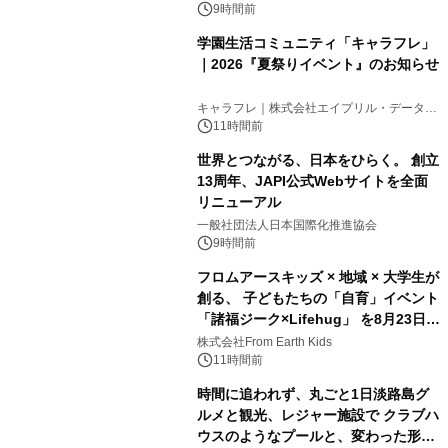
9時間前
学園生活コミュニティ「キャラフレ」
｜2026『夏祭りイベント』のお知らせ
3
キャラフレ｜株式会社エイプリル・データ・
デザインズ
11時間前
世界とつながる、日本をひらく。 創立
13周年、JAPI公式Webサイトを全面
リニューアル
4
一般社団法人日本国際化推進協会
9時間前
フロムアースキッズ × 地域 × 大学生が
創る、 子どもたちの「自育」イベント
「諸福ジーク×Lifehug」 を8月23日
5
(日)開催
株式会社From Earth Kids
11時間前
時間に追われず、丸ごと1日淡路島グ
ルメと観光、レジャー施設で クラブハ
ウスのようなプールと、変わった形の