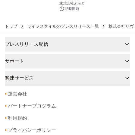
6
サウナも 「THE BOXY AWAJI」のお
株式会社ぷらど
得な素泊まり連泊プランで
12時間前
トップ
ライフスタイルのプレスリリース一覧
株式会社リヴ
プレスリリース配信
サポート
関連サービス
•
運営会社
•
パートナープログラム
•
利用規約
•
プライバシーポリシー