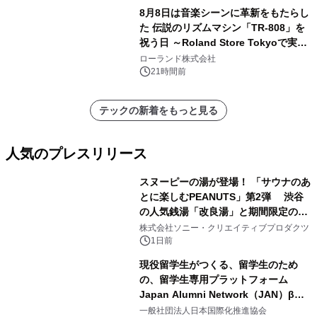
8月8日は音楽シーンに革新をもたらし
た 伝説のリズムマシン「TR-808」を
祝う日 ～Roland Store Tokyoで実機
を展示しての 記念キャンペーンを開
ローランド株式会社
催 英国ラジオ「NTS」の 特別プログ
21時間前
ラムや、「TR-808」を愛する伝説的
アーティストを フィーチャーしたアニ
テックの新着をもっと見る
メーションを公開～
人気のプレスリリース
スヌーピーの湯が登場！ 「サウナのあ
とに楽しむPEANUTS」第2弾 渋谷
の人気銭湯「改良湯」と期間限定のコ
1
ラボレーション サウナイキタイコラ
株式会社ソニー・クリエイティブプロダクツ
ボグッズも発売決定！
1日前
現役留学生がつくる、留学生のため
の、留学生専用プラットフォーム
Japan Alumni Network（JAN）β版
2
をリリース
一般社団法人日本国際化推進協会