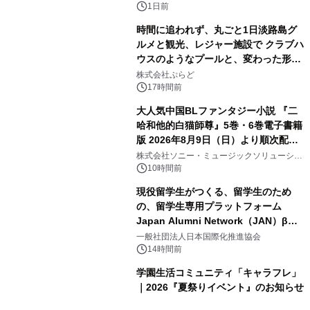
ボグッズも発売決定！
1日前
時間に追われず、丸ごと1日淡路島グ
ルメと観光、レジャー施設で クラブハ
ウスのようなプールと、変わった形の
2
サウナも 「THE BOXY AWAJI」のお
株式会社ぷらど
得な素泊まり連泊プランで
17時間前
大人気中国BLファンタジー小説 『二
哈和他的白猫師尊』5巻・6巻電子書籍
版 2026年8月9日（日）より順次配信
3
開始
株式会社ソニー・ミュージックソリューショ
ンズ
10時間前
現役留学生がつくる、留学生のため
の、留学生専用プラットフォーム
Japan Alumni Network（JAN）β版
4
をリリース
一般社団法人日本国際化推進協会
14時間前
学園生活コミュニティ「キャラフレ」
｜2026『夏祭りイベント』のお知らせ