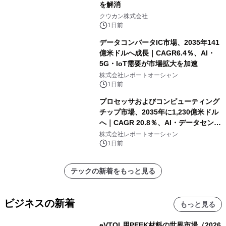
を解消
クウカン株式会社
1日前
データコンバータIC市場、2035年141
億米ドルへ成長｜CAGR6.4％、AI・
5G・IoT需要が市場拡大を加速
株式会社レポートオーシャン
1日前
プロセッサおよびコンピューティング
チップ市場、2035年に1,230億米ドル
へ｜CAGR 20.8％、AI・データセンタ
ー需要が成長を牽引
株式会社レポートオーシャン
1日前
テックの新着をもっと見る
ビジネスの新着
もっと見る
eVTOL用PEEK材料の世界市場（2026