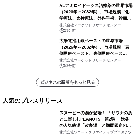
ALアミロイドーシス治療薬の世界市場
（2026年～2032年）、市場規模（化
学療法、支持療法、外科手術、幹細胞
移植、標的療法）・分析レポートを発
株式会社マーケットリサーチセンター
表
23分前
太陽電池用銀ペーストの世界市場
（2026年～2032年）、市場規模（表
側用銀ペースト、裏側用銀ペース
ト）・分析レポートを発表
株式会社マーケットリサーチセンター
53分前
ビジネスの新着をもっと見る
人気のプレスリリース
スヌーピーの湯が登場！ 「サウナのあ
とに楽しむPEANUTS」第2弾 渋谷
の人気銭湯「改良湯」と期間限定のコ
1
ラボレーション サウナイキタイコラ
株式会社ソニー・クリエイティブプロダクツ