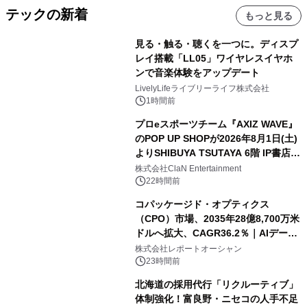
テックの新着
もっと見る
見る・触る・聴くを一つに。ディスプ
レイ搭載「LL05」ワイヤレスイヤホ
ンで音楽体験をアップデート
LivelyLifeライブリーライフ株式会社
1時間前
プロeスポーツチーム『AXIZ WAVE』
のPOP UP SHOPが2026年8月1日(土)
よりSHIBUYA TSUTAYA 6階 IP書店で
開催決定！！
株式会社ClaN Entertainment
22時間前
コパッケージド・オプティクス
（CPO）市場、2035年28億8,700万米
ドルへ拡大、CAGR36.2％｜AIデータ
センター・高速光通信需要が成長を加
株式会社レポートオーシャン
速
23時間前
北海道の採用代行「リクルーティブ」
体制強化！富良野・ニセコの人手不足