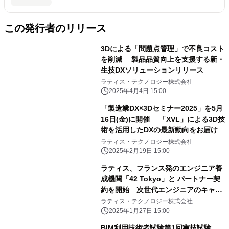
この発行者のリリース
3Dによる「問題点管理」で不良コスト
を削減 製品品質向上を支援する新・
生技DXソリューションリリース
ラティス・テクノロジー株式会社
2025年4月4日 15:00
「製造業DX×3Dセミナー2025」を5月
16日(金)に開催 「XVL」による3D技
術を活用したDXの最新動向をお届け
ラティス・テクノロジー株式会社
2025年2月19日 15:00
ラティス、フランス発のエンジニア養
成機関「42 Tokyo」と パートナー契
約を開始 次世代エンジニアのキャリ
ア教育を支援
ラティス・テクノロジー株式会社
2025年1月27日 15:00
BIM利用技術者試験第1回実技試験、