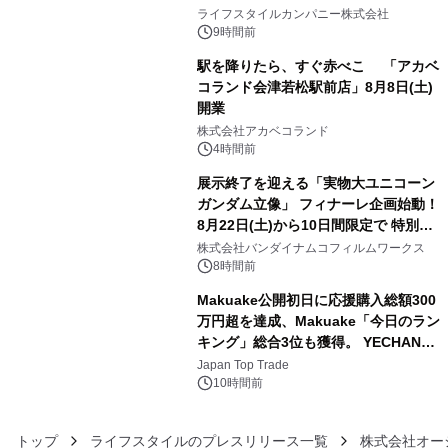
3
い、ポップでキュートなコレクショ
ライフスタイルカンパニー株式会社
ン。
9時間前
駅を降りたら、すぐ赤べこ 「アカベ
コランド会津若松駅前店」8月8日(土)
開業
4
株式会社アカベコランド
4時間前
展示終了を迎える「実物大ユニコーン
ガンダム立像」 フィナーレ企画始動！
8月22日(土)から10日間限定で 特別映
5
像『UNICORN GUNDAM Statue ―
株式会社バンダイナムコフィルムワークス
BEYOND POSSIBILITY ―』を上映！
8時間前
Makuake公開初日に応援購入総額300
万円超を達成、Makuake「今日のラン
キング」総合3位も獲得。 YECHAN音
6
浴シンギングボウル第2弾の大型サイ
Japan Top Trade
ズ（XL・2XL・3XL）を先行販売中
10時間前
トップ
ライフスタイルのプレスリリース一覧
株式会社オー