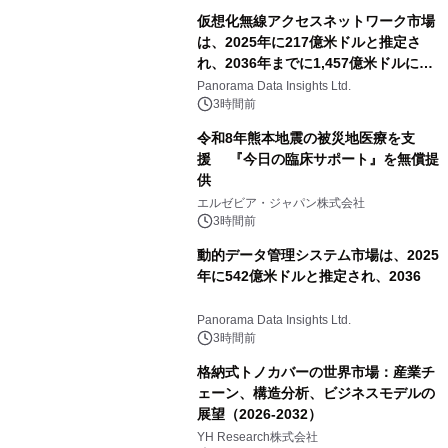
相当を還元
仮想化無線アクセスネットワーク市場
は、2025年に217億米ドルと推定さ
れ、2036年までに1,457億米ドルに達
すると予測されており、予測期間
Panorama Data Insights Ltd.
（2026年～2036年）
3時間前
令和8年熊本地震の被災地医療を支
援 『今日の臨床サポート』を無償提
供
エルゼビア・ジャパン株式会社
3時間前
動的データ管理システム市場は、2025
年に542億米ドルと推定され、2036
Panorama Data Insights Ltd.
3時間前
格納式トノカバーの世界市場：産業チ
ェーン、構造分析、ビジネスモデルの
展望（2026-2032）
YH Research株式会社