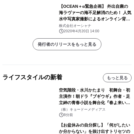
【OCEAN＋α緊急企画】 外出自粛の
海ラヴァーの海不足解消のため！ 人気
水中写真家撮影によるオンライン背景
用画像を期間限定無料提供
株式会社オーシャナ
2020年4月20日 14:00
発行者のリリースをもっと見る
ライフスタイルの新着
もっと見る
空気階段・水川かたまり 初舞台・初
主演作！朝ドラ『ブギウギ』作者・足
立紳の青春小説を舞台化『春よ来い、
マジで来い』キービジュアル解禁！
（株）キョードーメディアス
8分前
【お盆休みの自分探し】「何がしたい
か分からない」を抜け出すトリセツの