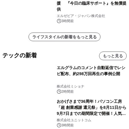
援 『今日の臨床サポート』を無償提
供
エルゼビア・ジャパン株式会社
3時間前
ライフスタイルの新着をもっと見る
テックの新着
もっと見る
エルグラムのコメント自動返信でレシ
ピ配布、約298万回再生の事例公開
株式会社ミショナ
2時間前
おかげさまで36周年！パソコン工房
「超 創業感謝 還元祭」を8月11日から
9月7日までの期間限定で開催！人気の
ゲーミングPCや高性能ノートPCなど
株式会社ユニットコム
対象iiyama PCのご購入で最大3万円分
3時間前