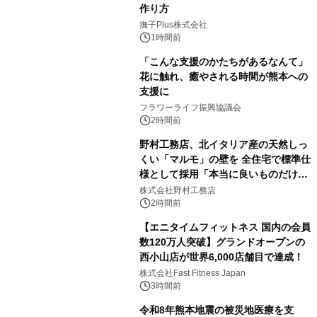
作り方
撫子Plus株式会社
1時間前
「こんな支援のかたちがあるなんて」
花に触れ、癒やされる時間が熊本への
支援に
フラワーライフ振興協議会
2時間前
野村工務店、北イタリア産の天然しっ
くい「マルモ」の壁を 全住宅で標準仕
様として採用「本当に良いものだけに
こだわる」
株式会社野村工務店
2時間前
【エニタイムフィットネス 国内の会員
数120万人突破】グランドオープンの
西小山店が世界6,000店舗目で達成！
株式会社Fast Fitness Japan
3時間前
令和8年熊本地震の被災地医療を支