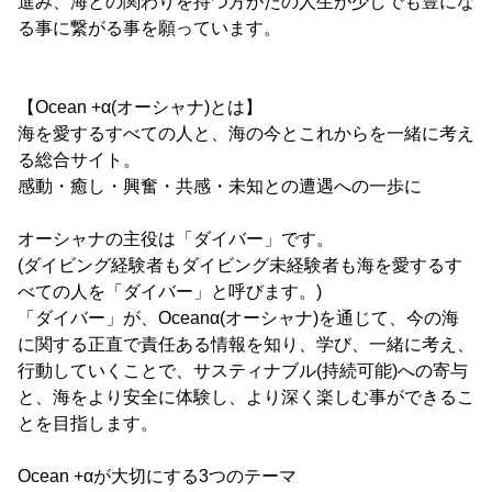
進み、海との関わりを持つ方がたの人生が少しでも豊にな
る事に繋がる事を願っています。
【Ocean +α(オーシャナ)とは】
海を愛するすべての人と、海の今とこれからを一緒に考え
る総合サイト。
感動・癒し・興奮・共感・未知との遭遇への一歩に
オーシャナの主役は「ダイバー」です。
(ダイビング経験者もダイビング未経験者も海を愛するす
べての人を「ダイバー」と呼びます。)
「ダイバー」が、Oceanα(オーシャナ)を通じて、今の海
に関する正直で責任ある情報を知り、学び、一緒に考え、
行動していくことで、サスティナブル(持続可能)への寄与
と、海をより安全に体験し、より深く楽しむ事ができるこ
とを目指します。
Ocean +αが大切にする3つのテーマ