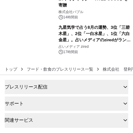
寄贈
5
株式会社バブル
14時間前
九星気学で占う8月の運勢、3位「三碧
木星」、2位「一白水星」、1位「六白
金星」。占いメディアのziredがランキ
6
ングを発表
占いメディア zired
17時間前
トップ
フード・飲食のプレスリリース一覧
株式会社 登利
プレスリリース配信
サポート
関連サービス