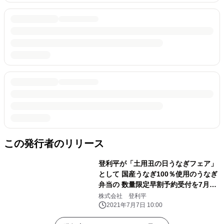
この発行者のリリース
登利平が「土用丑の日うなぎフェア」
として 国産うなぎ100％使用のうなぎ
弁当の 数量限定早割予約受付を7月2
日にスタート！
株式会社 登利平
2021年7月7日 10:00