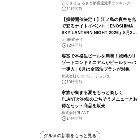
とくさと-ふるさと納税還元率ランキング-
11時間前
【振替開催決定！】江ノ島の夜空を光
で彩るナイトイベント「ENOSHIMA
SKY LANTERN NIGHT 2026」8月22
日(土)振替開催＆受付スタート！
biid株式会社
12時間前
客室で本格生ビールを満喫！城崎のリ
ゾートコンドミニアムがビールサーバ
ー導入｜8月は全宿泊プランが対象
株式会社リロバケーションズ
13時間前
家族が集まる夏をもっと楽しく
PLANTがお盆のごちそうメニューとお
得なセット商品を販売
株式会社PLANT
14時間前
グルメの新着をもっと見る