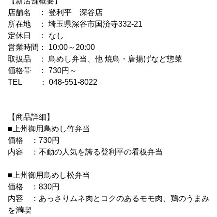
【新店舗概要】
店舗名 ： 登利平 深谷店
所在地 ： 埼玉県深谷市国済寺332-21
定休日 ： なし
営業時間： 10:00～20:00
取扱品 ： 鳥めし弁当、他 焼鳥・唐揚げなど惣菜
価格帯 ： 730円～
TEL ： 048-551-8022
【商品詳細】
■上州御用鳥めし竹弁当
価格 ：730円
内容 ：不動の人気を誇る登利平の看板弁当
■上州御用鳥めし松弁当
価格 ：830円
内容 ：あっさりムネ肉とコクのあるモモ肉、鶏のうまみ
を満喫