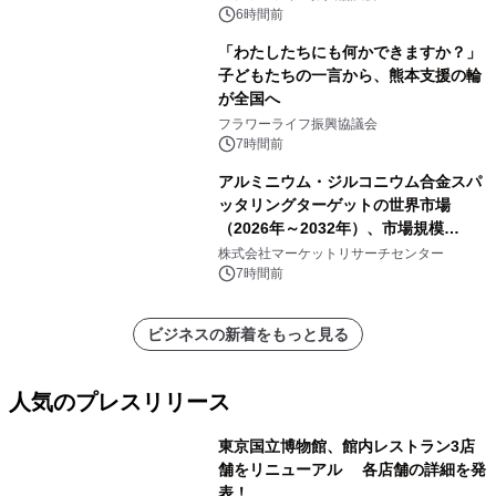
6時間前
「わたしたちにも何かできますか？」
子どもたちの一言から、熊本支援の輪
が全国へ
フラワーライフ振興協議会
7時間前
アルミニウム・ジルコニウム合金スパ
ッタリングターゲットの世界市場
（2026年～2032年）、市場規模
（0.995、0.999、その他）・分析レポ
株式会社マーケットリサーチセンター
ートを発表
7時間前
ビジネスの新着をもっと見る
人気のプレスリリース
東京国立博物館、館内レストラン3店
舗をリニューアル 各店舗の詳細を発
表！