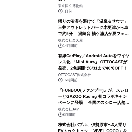
1
東京国立博物館
1日前
帰りの渋滞を避けて「温泉＆サウナ」
三井アウトレットパーク木更津から車
で約5分 湯舞音 袖ケ浦店が夏フェア
2
メニューを提供
株式会社楽久屋
14時間前
有線CarPlay／Android Autoをワイヤ
レス化 「Mini Aura」 OTTOCASTが
発売、2色展開で8/31まで40％OFF！
3
OTTOCAST株式会社
16時間前
『FUNBOO(ファンブー)』が、スシロ
ーとGAZOO Racing 初コラボキャン
ペーンに登場 全国のスシロー店舗で
4
GR 4車種の FUNBOO(ミニカー)付き
株式会社JAM
メニューが展開されます
8時間前
株式会社バブル、伊勢原市へ3人乗り
EVトゥクトゥク 「VIVEL COCO」を