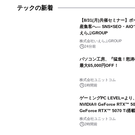
テックの新着
【8/31(月)共催セミナー
産集客へ― SNS×SEO・A
えらぶGROUP
株式会社いえらぶGROUP
24分前
パソコン工房、『猛進！怒涛
最大65,000円OFF！
株式会社ユニットコム
1時間前
ゲーミングPC LEVEL∞
NVIDIA® GeForce RTX™
GeForce RTX™ 5070 
株式会社ユニットコム
2時間前