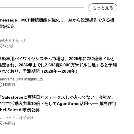
もっと見る
lmessage、MCP接続機能を強化し、AIから設定操作できる機
能を拡充
株式会社ミショナ
54分前
自動車用バイワイヤシステム市場は、2025年に782億米ドルと
推定され、2036年までに2,693億6,000万米ドルに達すると予測
されており、予測期間（2026年～2036年）
anorama Data Insights Ltd.
1時間前
「Salesforceに商談日とステータスしか入ってない」会社が、
半年で活動入力量10倍・そしてAgentforce活用へ── 敷島住宅
×bellSalesAI事例公開
ベルフェイス株式会社
2時間前