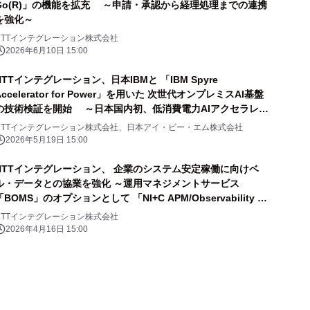
Go(R)」の機能を拡充 ～申請・承認から経理処理までの連携
を強化～
NTTインテグレーション株式会社
2026年6月10日 15:00
NTTインテグレーション、日本IBMと 「IBM Spyre
Accelerator for Power」を用いた 次世代オンプレミスAI基盤
の技術検証を開始 ～日本国内初、低消費電力AIアクセラレー
ターを用い、 2026年10月のサービス提供を目指す～
NTTインテグレーション株式会社、日本アイ・ビー・エム株式会社
2026年5月19日 15:00
NTTインテグレーション、 企業のシステム安定稼働に向けベ
ル・データとの協業を強化 ～運用マネジメントサービス
「BOMS」のオプションとして 「NI+C APM/Observability サ
ービス」を提供開始～
NTTインテグレーション株式会社
2026年4月16日 15:00