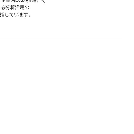
企業内DXの推進。そ
よる分析活用の
目指しています。