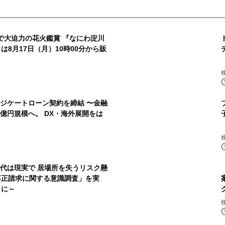
で大迫力の花火鑑賞 『なにわ淀川
は8月17日（月）10時00分から販
ケートローン契約を締結 〜金融
億円規模へ。 DX・海外展開をは
0代は現実で 居場所を失うリスク懸
金不正請求に関する意識調査」を実
りに～