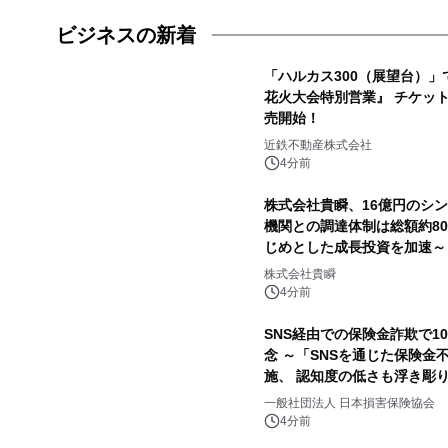
ビジネスの新着
「ハルカス300（展望台）」
花火大会特別営業』 チケット
売開始！
近鉄不動産株式会社
4分前
株式会社貴瞬、16億円のシンジ
機関との調達体制は総額約80
じめとした成長投資を加速～
株式会社貴瞬
4分前
SNS経由での保険金詐欺で1
念 ～「SNSを通じた保険
施、 認知度の低さも浮き彫
一般社団法人 日本損害保険協会
4分前