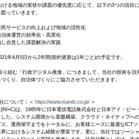
における地域の実状や課題の優先度に応じて、以下の3つの項目
を図っていきます。
る住民サービスの向上および地域の活性化
る自治体運営の効率化・高度化
協議し合意した課題解決の実践
21年4月5日から2年間(契約更新は1年ごと)の予定です。
が取り組む「行政デジタル推進」につきまして、当社の技術を活
ちづくり、自治体づくりにご協力させていただきます。
会社について：＜
https://www.niandc.co.jp/
＞
(NI+C)は、1985年に日本電信電話株式会社と日本アイ・ビ
した。システム開発から基盤構築、クラウド・ネイティブへの
ス、運用保守までをトータルに、お客様ニーズに最適なICT
業界におけるシステム経験が豊富です。更に、当社ではソーシ