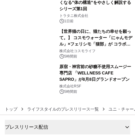
くなる"体の構造"をやさしく解説する
シリーズ第1回
4
トラタニ株式会社
1日前
【世界猫の日に、猫たちの幸せを願っ
て。】 コスモウォーター「にゃんモデ
ル」×フェリシモ「猫部」が コラボキ
5
ャンペーンを実施
株式会社コスモライフ
5時間前
原宿・神宮前の砂糖不使用スムージー
専門店 「WELLNESS CAFE
SAPRO」が8月8日グランドオープン
6
株式会社RSF
5時間前
トップ
ライフスタイルのプレスリリース一覧
ユニ・チャー
プレスリリース配信