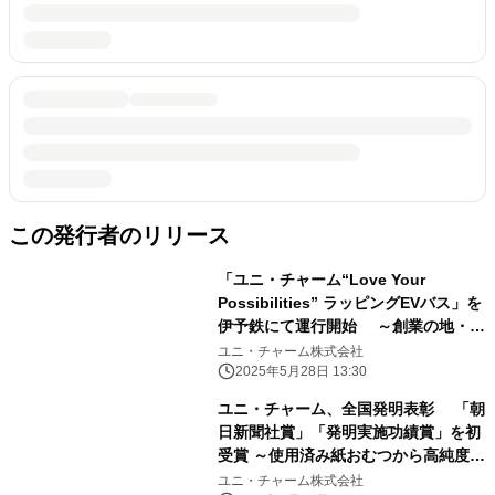
この発行者のリリース
「ユニ・チャーム“Love Your
Possibilities” ラッピングEVバス」を
伊予鉄にて運行開始 ～創業の地・愛
媛県から、共生社会と持続可能な未来
ユニ・チャーム株式会社
の実現へ～
2025年5月28日 13:30
ユニ・チャーム、全国発明表彰 「朝
日新聞社賞」「発明実施功績賞」を初
受賞 ～使用済み紙おむつから高純度パ
ルプを再生する 技術の発明(特許第
ユニ・チャーム株式会社