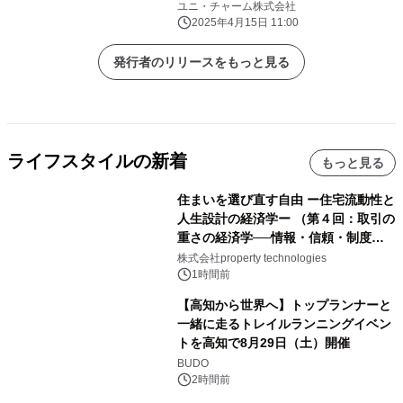
ユニ・チャーム株式会社
2025年4月15日 11:00
発行者のリリースをもっと見る
ライフスタイルの新着
もっと見る
住まいを選び直す自由 ー住宅流動性と
人生設計の経済学ー （第４回：取引の
重さの経済学──情報・信頼・制度を
PropTechはどう組み替えるか）｜
株式会社property technologies
PropTech-Lab
1時間前
【高知から世界へ】トップランナーと
一緒に走るトレイルランニングイベン
トを高知で8月29日（土）開催
BUDO
2時間前