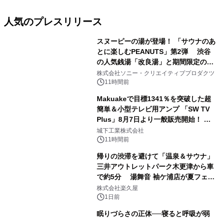
人気のプレスリリース
スヌーピーの湯が登場！ 「サウナのあ
とに楽しむPEANUTS」第2弾 渋谷
の人気銭湯「改良湯」と期間限定のコ
1
ラボレーション サウナイキタイコラ
株式会社ソニー・クリエイティブプロダクツ
ボグッズも発売決定！
11時間前
Makuakeで目標1341％を突破した超
簡単＆小型テレビ用アンプ 「SW TV
Plus」8月7日より一般販売開始！ ケ
2
ーブル1本つなぐだけ、テレビの音が
城下工業株式会社
ぐっと豊かに
11時間前
帰りの渋滞を避けて「温泉＆サウナ」
三井アウトレットパーク木更津から車
で約5分 湯舞音 袖ケ浦店が夏フェア
3
メニューを提供
株式会社楽久屋
1日前
眠りづらさの正体──寝ると呼吸が弱