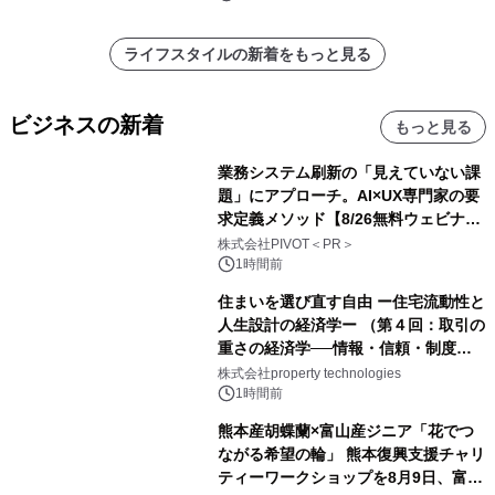
ライフスタイルの新着をもっと見る
ビジネスの新着
もっと見る
業務システム刷新の「見えていない課
題」にアプローチ。AI×UX専門家の要
求定義メソッド【8/26無料ウェビナ
ー】株式会社PIVOT
株式会社PIVOT＜PR＞
1時間前
住まいを選び直す自由 ー住宅流動性と
人生設計の経済学ー （第４回：取引の
重さの経済学──情報・信頼・制度を
PropTechはどう組み替えるか）｜
株式会社property technologies
PropTech-Lab
1時間前
熊本産胡蝶蘭×富山産ジニア「花でつ
ながる希望の輪」 熊本復興支援チャリ
ティーワークショップを8月9日、富