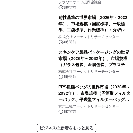
山・射水で開催
フラワーライフ振興協議会
3時間前
耐性基準の世界市場（2026年～2032
年）、市場規模（国家標準、一級標
準、二級標準、作業標準）・分析レポ
ートを発表
株式会社マーケットリサーチセンター
4時間前
スキンケア製品パッケージングの世界
市場（2026年～2032年）、市場規模
（ガラス包装、金属包装、プラスチッ
ク包装、その他）・分析レポートを発
株式会社マーケットリサーチセンター
表
4時間前
PPS集塵バッグの世界市場（2026年～
2032年）、市場規模（円筒形フィルタ
ーバッグ、平袋型フィルターバッグ、
プリーツフィルターバッグ、その
株式会社マーケットリサーチセンター
他）・分析レポートを発表
4時間前
ビジネスの新着をもっと見る