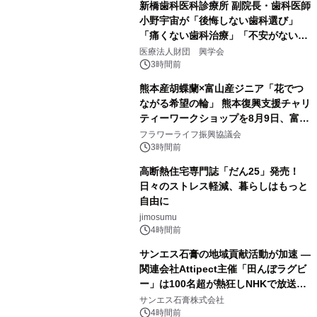
新橋歯科医科診療所 副院長・歯科医師
小野宇宙が「後悔しない歯科選び」
「痛くない歯科治療」「不安がない治
療計画」をテーマに専門監修
医療法人財団 興学会
3時間前
熊本産胡蝶蘭×富山産ジニア「花でつ
ながる希望の輪」 熊本復興支援チャリ
ティーワークショップを8月9日、富
山・射水で開催
フラワーライフ振興協議会
3時間前
高断熱住宅専門誌「だん25」発売！
日々のストレス軽減、暮らしはもっと
自由に
jimosumu
4時間前
サンエス石膏の地域貢献活動が加速 ―
関連会社Attipect主催「田んぼラグビ
ー」は100名超が熱狂しNHKで放送さ
れました。
サンエス石膏株式会社
4時間前