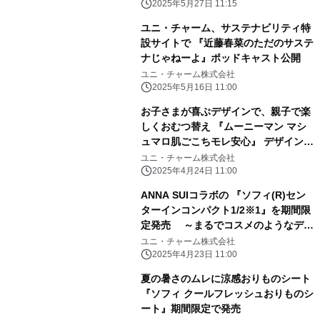
6290475号)～
2025年5月27日 11:15
ユニ・チャーム、サステナビリティ特
設サイトで 『近藤春菜のただのサステ
ナじゃねーよ』ポッドキャスト公開
ユニ・チャーム株式会社
2025年5月16日 11:00
お子さまが喜ぶデザインで、親子で楽
しくおむつ替え 『ムーニーマン マシ
ュマロ肌ごこちモレ安心』 デザイン企
画 期間限定発売
ユニ・チャーム株式会社
2025年4月24日 11:00
ANNA SUIコラボの 『ソフィ(R)セン
ターインコンパクト1/2※1』を期間限
定発売 ～まるでコスメのようなデザ
インのパッケージが4年ぶりに登場～
ユニ・チャーム株式会社
2025年4月23日 11:00
夏の暑さのムレに涼感おりものシート
『ソフィ クールフレッシュおりものシ
ート』期間限定で発売