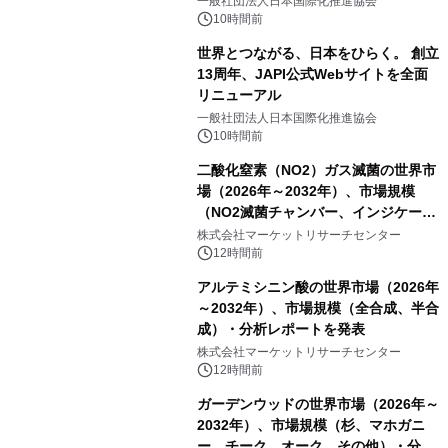
一般社団法人日本国際化推進協会
10時間前
世界とつながる、日本をひらく。 創立
13周年、JAPI公式Webサイトを全面
リニューアル
一般社団法人日本国際化推進協会
10時間前
二酸化窒素（NO2）ガス滅菌の世界市
場（2026年～2032年）、市場規模
（NO2滅菌チャンバー、インジケータ
ーおよびモニタリングシステム、その
株式会社マーケットリサーチセンター
他）・分析レポートを発表
12時間前
アルテミシニン酸の世界市場（2026年
～2032年）、市場規模（全合成、半合
成）・分析レポートを発表
株式会社マーケットリサーチセンター
12時間前
ガーデンウッドの世界市場（2026年～
2032年）、市場規模（杉、マホガニ
ー、チーク、オーク、その他）・分析