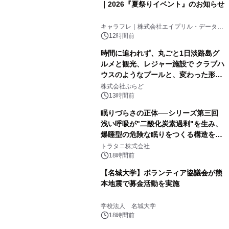
｜2026『夏祭りイベント』のお知らせ
キャラフレ｜株式会社エイプリル・データ・
デザインズ
12時間前
時間に追われず、丸ごと1日淡路島グ
ルメと観光、レジャー施設で クラブハ
ウスのようなプールと、変わった形の
サウナも 「THE BOXY AWAJI」のお
株式会社ぷらど
得な素泊まり連泊プランで
13時間前
眠りづらさの正体──シリーズ第三回
浅い呼吸が"二酸化炭素過剰"を生み、
爆睡型の危険な眠りをつくる構造を解
説
トラタニ株式会社
18時間前
【名城大学】ボランティア協議会が熊
本地震で募金活動を実施
学校法人 名城大学
18時間前