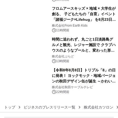
フロムアースキッズ × 地域 × 大学生が
創る、 子どもたちの「自育」イベント
「諸福ジーク×Lifehug」 を8月23日
4
(日)開催
株式会社From Earth Kids
11時間前
時間に追われず、丸ごと1日淡路島グ
ルメと観光、レジャー施設で クラブハ
ウスのようなプールと、変わった形の
5
サウナも 「THE BOXY AWAJI」のお
株式会社ぷらど
得な素泊まり連泊プランで
13時間前
【令和8年8月8日】トリプル「8」の日
に発表！ ヨックモック・地域バージョ
ンの秋田デザイン缶が誕生 ～かわいい
6
秋田犬の子犬と秋田の四季と名所を巡
株式会社秋田ケーブルテレビ
るパッケージ～ 9月1日(火)秋田県内で
22時間前
販売開始
トップ
ビジネスのプレスリリース一覧
株式会社カツロン