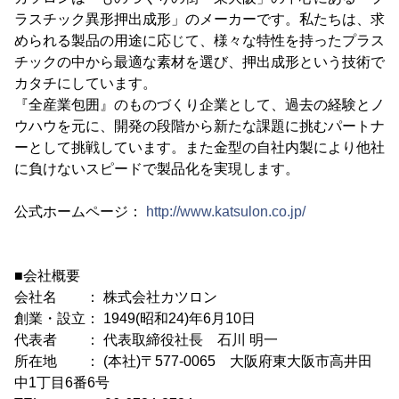
ラスチック異形押出成形」のメーカーです。私たちは、求
められる製品の用途に応じて、様々な特性を持ったプラス
チックの中から最適な素材を選び、押出成形という技術で
カタチにしています。
『全産業包囲』のものづくり企業として、過去の経験とノ
ウハウを元に、開発の段階から新たな課題に挑むパートナ
ーとして挑戦しています。また金型の自社内製により他社
に負けないスピードで製品化を実現します。
公式ホームページ：
http://www.katsulon.co.jp/
■会社概要
会社名 ： 株式会社カツロン
創業・設立： 1949(昭和24)年6月10日
代表者 ： 代表取締役社長 石川 明一
所在地 ： (本社)〒577-0065 大阪府東大阪市高井田
中1丁目6番6号