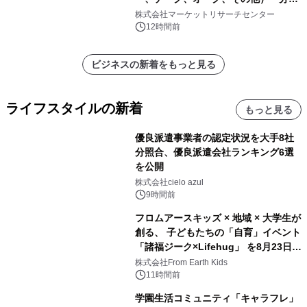
レポートを発表
株式会社マーケットリサーチセンター
12時間前
ビジネスの新着をもっと見る
ライフスタイルの新着
もっと見る
優良派遣事業者の認定状況を大手8社
分照合、優良派遣会社ランキング6選
を公開
株式会社cielo azul
9時間前
フロムアースキッズ × 地域 × 大学生が
創る、 子どもたちの「自育」イベント
「諸福ジーク×Lifehug」 を8月23日
(日)開催
株式会社From Earth Kids
11時間前
学園生活コミュニティ「キャラフレ」