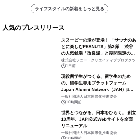
ライフスタイルの新着をもっと見る
人気のプレスリリース
スヌーピーの湯が登場！ 「サウナのあ
とに楽しむPEANUTS」第2弾 渋谷
の人気銭湯「改良湯」と期間限定のコ
1
ラボレーション サウナイキタイコラ
株式会社ソニー・クリエイティブプロダクツ
ボグッズも発売決定！
1日前
現役留学生がつくる、留学生のため
の、留学生専用プラットフォーム
Japan Alumni Network（JAN）β版
2
をリリース
一般社団法人日本国際化推進協会
10時間前
世界とつながる、日本をひらく。 創立
13周年、JAPI公式Webサイトを全面
リニューアル
3
一般社団法人日本国際化推進協会
10時間前