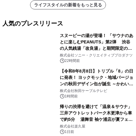
ライフスタイルの新着をもっと見る
人気のプレスリリース
スヌーピーの湯が登場！ 「サウナのあ
とに楽しむPEANUTS」第2弾 渋谷
の人気銭湯「改良湯」と期間限定のコ
1
ラボレーション サウナイキタイコラ
株式会社ソニー・クリエイティブプロダクツ
ボグッズも発売決定！
22時間前
【令和8年8月8日】トリプル「8」の日
に発表！ ヨックモック・地域バージョ
ンの秋田デザイン缶が誕生 ～かわいい
2
秋田犬の子犬と秋田の四季と名所を巡
株式会社秋田ケーブルテレビ
るパッケージ～ 9月1日(火)秋田県内で
1時間前
販売開始
帰りの渋滞を避けて「温泉＆サウナ」
三井アウトレットパーク木更津から車
で約5分 湯舞音 袖ケ浦店が夏フェア
3
メニューを提供
株式会社楽久屋
1日前