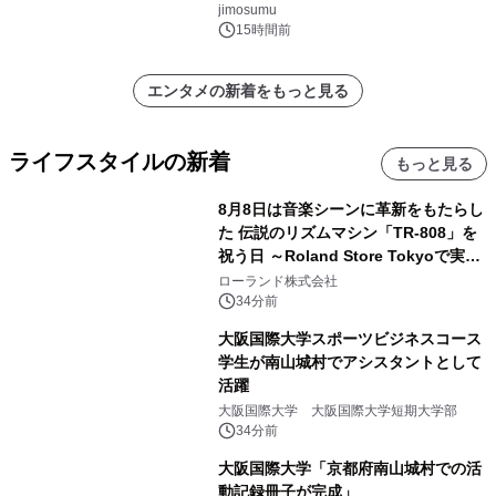
jimosumu
15時間前
エンタメの新着をもっと見る
ライフスタイルの新着
もっと見る
8月8日は音楽シーンに革新をもたらし
た 伝説のリズムマシン「TR-808」を
祝う日 ～Roland Store Tokyoで実機
を展示しての 記念キャンペーンを開
ローランド株式会社
催 英国ラジオ「NTS」の 特別プログ
34分前
ラムや、「TR-808」を愛する伝説的
大阪国際大学スポーツビジネスコース
アーティストを フィーチャーしたアニ
学生が南山城村でアシスタントとして
メーションを公開～
活躍
大阪国際大学 大阪国際大学短期大学部
34分前
大阪国際大学「京都府南山城村での活
動記録冊子が完成」