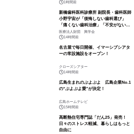
るパッケージ～ 9月1日(火)秋田県内で
1時間前
販売開始
新橋歯科医科診療所 副院長・歯科医師
小野宇宙が「後悔しない歯科選び」
「痛くない歯科治療」「不安がない治
療計画」をテーマに専門監修
医療法人財団 興学会
14時間前
名古屋で毎日開催、イマーシブシアタ
ーの常設施設をオープン！
クローズシアター
14時間前
広島生まれのぷよぷよ 広島企業No.1
の“ぷよぷよ愛”が決定！
広島ホームテレビ
15時間前
高断熱住宅専門誌「だん25」発売！
日々のストレス軽減、暮らしはもっと
自由に