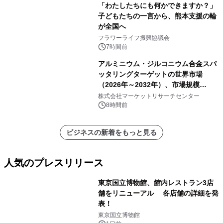
「わたしたちにも何かできますか？」
子どもたちの一言から、熊本支援の輪
が全国へ
フラワーライフ振興協議会
7時間前
アルミニウム・ジルコニウム合金スパ
ッタリングターゲットの世界市場
（2026年～2032年）、市場規模
（0.995、0.999、その他）・分析レポ
株式会社マーケットリサーチセンター
ートを発表
8時間前
ビジネスの新着をもっと見る
人気のプレスリリース
東京国立博物館、館内レストラン3店
舗をリニューアル 各店舗の詳細を発
表！
1
東京国立博物館