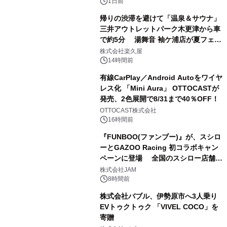
1日前
帰りの渋滞を避けて「温泉＆サウナ」
三井アウトレットパーク木更津から車
で約5分 湯舞音 袖ケ浦店が夏フェア
2
メニューを提供
株式会社楽久屋
14時間前
有線CarPlay／Android Autoをワイヤ
レス化 「Mini Aura」 OTTOCASTが
発売、2色展開で8/31まで40％OFF！
3
OTTOCAST株式会社
16時間前
『FUNBOO(ファンブー)』が、スシロ
ーとGAZOO Racing 初コラボキャン
ペーンに登場 全国のスシロー店舗で
4
GR 4車種の FUNBOO(ミニカー)付き
株式会社JAM
メニューが展開されます
8時間前
株式会社バブル、伊勢原市へ3人乗り
EVトゥクトゥク 「VIVEL COCO」を
寄贈
5