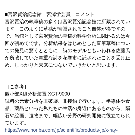
■宮沢賢治記念館 宮澤学芸員 コメント
宮沢賢治の執筆稿の多くは宮沢賢治記念館に所蔵されてい
ます。このように草稿が寄贈されること自体が稀ですの
で、当館として宮沢賢治の草稿の科学分析に関わるのは今
回が初めてです。分析結果をはじめとした直筆草稿につい
ての発見に驚くとともに、詩のモデルともいわれる佐藤氏
が所蔵していた貴重な詩を花巻市に託されたことを受け止
め、しっかりと未来につないでいきたいと思います。
［ご参考］
微小部X線分析装置 XGT-9000
試料の元素分析を非破壊、非接触で行います。半導体や食
品、薬品といった私たちの生活の身近にあるものから、隕
石や絵画、遺物まで、幅広い分野の研究開発に役立てられ
ています。
https://www.horiba.com/jp/scientific/products-jp/x-ray-