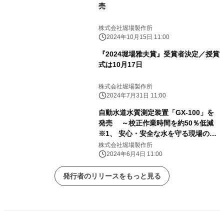
売
株式会社堀場製作所
2024年10月15日 11:00
『2024堀場雅夫賞』受賞者決定／授賞
式は10月17日
株式会社堀場製作所
2024年7月31日 11:00
自動水道水質測定装置「GX-100」を
発売 ～校正作業時間を約50％低減
※1、 安心・安全な水を守る現場の人
手不足解消に貢献～
株式会社堀場製作所
2024年6月4日 11:00
発行者のリリースをもっと見る