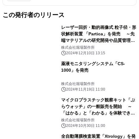
この発行者のリリース
レーザー回折・動的画像式 粒子径・形
状解析装置 「Partica」を発売 ～先
端マテリアルの研究開発や品質管理の
効率化に貢献～
株式会社堀場製作所
2024年12月10日 13:15
薬液モニタリングシステム「CS-
1000」を発売
株式会社堀場製作所
2024年11月19日 11:00
マイクロプラスチック観察キット「ぷ
らウォッチ」の一般販売を開始 ～
「はかる」と「わかる」を体験できる
簡易学習キットで サステナビリティ教
株式会社堀場製作所
育に貢献～
2024年10月30日 11:00
全自動薄膜検査装置「Xtrology」を発