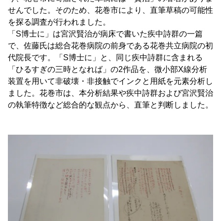
せんでした。そのため、花巻市により、直筆草稿の可能性
を探る調査が行われました。
「S博士に」は宮沢賢治が病床で書いた疾中詩群の一篇
で、佐藤氏は総合花巻病院の前身である花巻共立病院の初
代院長です。「S博士に」と、同じ疾中詩群に含まれる
「ひるすぎの三時となれば」の2作品を、微小部X線分析
装置を用いて非破壊・非接触でインクと用紙を元素分析し
ました。花巻市は、本分析結果や疾中詩群および宮沢賢治
の執筆特徴など総合的な観点から、直筆と判断しました。