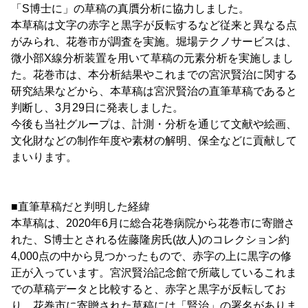
「S博士に」の草稿の真贋分析に協力しました。
本草稿は文字の赤字と黒字が反転するなど従来と異なる点
がみられ、花巻市が調査を実施。堀場テクノサービスは、
微小部X線分析装置を用いて草稿の元素分析を実施しまし
た。花巻市は、本分析結果やこれまでの宮沢賢治に関する
研究結果などから、本草稿は宮沢賢治の直筆草稿であると
判断し、3月29日に発表しました。
今後も当社グループは、計測・分析を通じて文献や絵画、
文化財などの制作年度や素材の解明、保全などに貢献して
まいります。
■直筆草稿だと判明した経緯
本草稿は、2020年6月に総合花巻病院から花巻市に寄贈さ
れた、S博士とされる佐藤隆房氏(故人)のコレクション約
4,000点の中から見つかったもので、赤字の上に黒字の修
正が入っています。宮沢賢治記念館で所蔵しているこれま
での草稿データと比較すると、赤字と黒字が反転してお
り、花巻市に寄贈された草稿には「賢治」の署名がありま