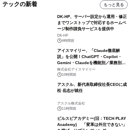
テックの新着
もっと見る
DK-HP、サーバー設定から運用・修正
までワンストップで対応するホームペ
ージ制作請負サービスを提供中
DK-HP
4時間前
アイスマイリー、「Claude徹底解
説」を公開！ChatGPT・Copilot・
Gemini・Claudeを機能別／業務別に
比較―自社に合う生成AIの選び方がわ
株式会社アイスマイリー
かる実践ガイド
10時間前
アスクル、新代表取締役社長CEOに成
松 岳志が就任
アスクル株式会社
11時間前
ビルスピアカデミー(旧：TECH PLAY
Academy) 「変革は外注できない」