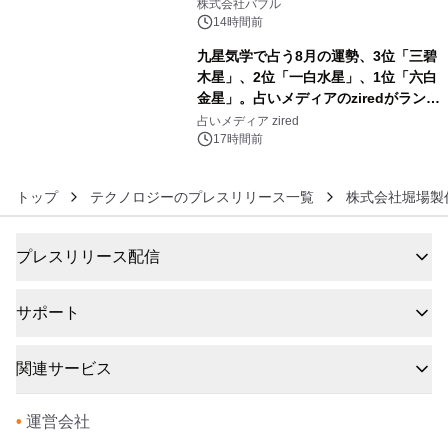
株式会社バブル
14時間前
九星気学で占う8月の運勢、3位「三碧
木星」、2位「一白水星」、1位「六白
金星」。占いメディアのziredがランキ
6
ングを発表
占いメディア zired
17時間前
トップ
テクノロジーのプレスリリース一覧
株式会社堀場製
プレスリリース配信
サポート
関連サービス
•
運営会社