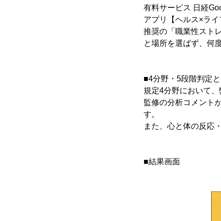
有料サービス 日経Go
アプリ【ヘルス×ラ
推奨の「職業性ストレ
と場所を選ばず、何
■4分野・5段階判定
規定4分野において
監修の分析コメント
す。
また、心と体の反応
■結果画面