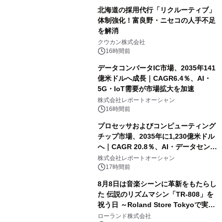
北海道の採用代行「リクルーティブ」
体制強化！富良野・ニセコの人手不足
を解消
クウカン株式会社
16時間前
データコンバータIC市場、2035年141
億米ドルへ成長｜CAGR6.4％、AI・
5G・IoT需要が市場拡大を加速
株式会社レポートオーシャン
16時間前
プロセッサおよびコンピューティング
チップ市場、2035年に1,230億米ドル
へ｜CAGR 20.8％、AI・データセンタ
ー需要が成長を牽引
株式会社レポートオーシャン
17時間前
8月8日は音楽シーンに革新をもたらし
た 伝説のリズムマシン「TR-808」を
祝う日 ～Roland Store Tokyoで実機
を展示しての 記念キャンペーンを開
ローランド株式会社