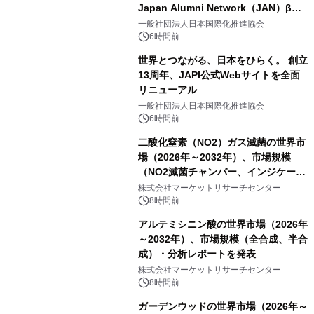
Japan Alumni Network（JAN）β版
をリリース
一般社団法人日本国際化推進協会
6時間前
世界とつながる、日本をひらく。 創立
13周年、JAPI公式Webサイトを全面
リニューアル
一般社団法人日本国際化推進協会
6時間前
二酸化窒素（NO2）ガス滅菌の世界市
場（2026年～2032年）、市場規模
（NO2滅菌チャンバー、インジケータ
ーおよびモニタリングシステム、その
株式会社マーケットリサーチセンター
他）・分析レポートを発表
8時間前
アルテミシニン酸の世界市場（2026年
～2032年）、市場規模（全合成、半合
成）・分析レポートを発表
株式会社マーケットリサーチセンター
8時間前
ガーデンウッドの世界市場（2026年～