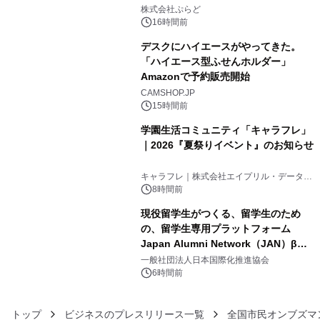
3
きで Villa Mon Temps AWAJIの連泊
株式会社ぷらど
素泊りプラン
16時間前
デスクにハイエースがやってきた。
「ハイエース型ふせんホルダー」
Amazonで予約販売開始
4
CAMSHOP.JP
15時間前
学園生活コミュニティ「キャラフレ」
｜2026『夏祭りイベント』のお知らせ
5
キャラフレ｜株式会社エイプリル・データ・
デザインズ
8時間前
現役留学生がつくる、留学生のため
の、留学生専用プラットフォーム
Japan Alumni Network（JAN）β版
6
をリリース
一般社団法人日本国際化推進協会
6時間前
トップ
ビジネスのプレスリリース一覧
全国市民オンブズマ