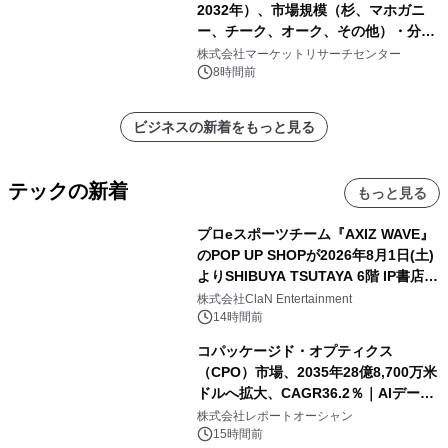
2032年）、市場規模（杉、マホガニ
ー、チーク、オーク、その他）・分析
レポートを発表
株式会社マーケットリサーチセンター
8時間前
ビジネスの新着をもっと見る
テックの新着
もっと見る
プロeスポーツチーム『AXIZ WAVE』
のPOP UP SHOPが2026年8月1日(土)
よりSHIBUYA TSUTAYA 6階 IP書店で
開催決定！！
株式会社ClaN Entertainment
14時間前
コパッケージド・オプティクス
（CPO）市場、2035年28億8,700万米
ドルへ拡大、CAGR36.2％｜AIデータ
センター・高速光通信需要が成長を加
株式会社レポートオーシャン
速
15時間前