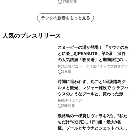
催 英国ラジオ「NTS」の 特別プログ
17時間前
ラムや、「TR-808」を愛する伝説的
アーティストを フィーチャーしたアニ
テックの新着をもっと見る
メーションを公開～
人気のプレスリリース
スヌーピーの湯が登場！ 「サウナのあ
とに楽しむPEANUTS」第2弾 渋谷
の人気銭湯「改良湯」と期間限定のコ
1
ラボレーション サウナイキタイコラ
株式会社ソニー・クリエイティブプロダクツ
ボグッズも発売決定！
1日前
時間に追われず、丸ごと1日淡路島グ
ルメと観光、レジャー施設で クラブハ
ウスのようなプールと、変わった形の
2
サウナも 「THE BOXY AWAJI」のお
株式会社ぷらど
得な素泊まり連泊プランで
9時間前
淡路島の一棟貸しヴィラを2泊、"私た
ちだけ"の別荘に 1日1組・最大8名
様、プールとサウナとジェットバス付