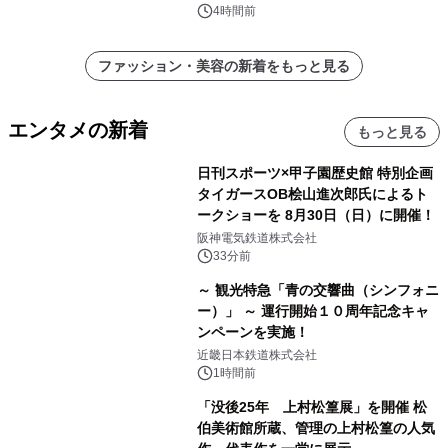
イストセラム』
4時間前
ファッション・美容の新着をもっと見る
エンタメの新着
もっと見る
日刊スポーツ×甲子園歴史館 特別企画
タイガースOB桧山進次郎氏によるト
ークショーを 8月30日（日）に開催！
阪神電気鉄道株式会社
33分前
～ 観光特急「青の交響曲（シンフォニ
ー）」 ～ 運行開始１０周年記念キャ
ンペーンを実施！
近畿日本鉄道株式会社
1時間前
「没後25年 上村松篁展」を開催 松
伯美術館所蔵、管理の上村松篁の人気