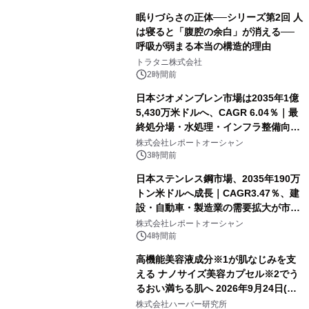
眠りづらさの正体──シリーズ第2回 人
は寝ると「腹腔の余白」が消える──
呼吸が弱まる本当の構造的理由
トラタニ株式会社
2時間前
日本ジオメンブレン市場は2035年1億
5,430万米ドルへ、CAGR 6.04％｜最
終処分場・水処理・インフラ整備向け
需要拡大
株式会社レポートオーシャン
3時間前
日本ステンレス鋼市場、2035年190万
トン米ドルへ成長｜CAGR3.47％、建
設・自動車・製造業の需要拡大が市場
を牽引
株式会社レポートオーシャン
4時間前
高機能美容液成分※1が肌なじみを支
える ナノサイズ美容カプセル※2でう
るおい満ちる肌へ 2026年9月24日(木)
よりリニューアル新発売 『ディープモ
株式会社ハーバー研究所