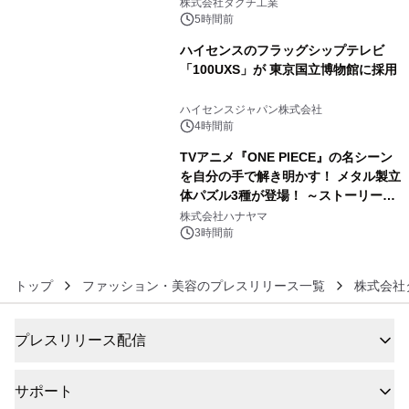
プン
株式会社タグチ工業
5時間前
ハイセンスのフラッグシップテレビ
「100UXS」が 東京国立博物館に採用
5
ハイセンスジャパン株式会社
4時間前
TVアニメ『ONE PIECE』の名シーン
を自分の手で解き明かす！ メタル製立
体パズル3種が登場！ ～ストーリーと
6
ギミックが融合した 大人の体験型パズ
株式会社ハナヤマ
ルが8月7日(金)12時より先行予約受付
3時間前
開始～
トップ
ファッション・美容のプレスリリース一覧
株式会社
プレスリリース配信
サポート