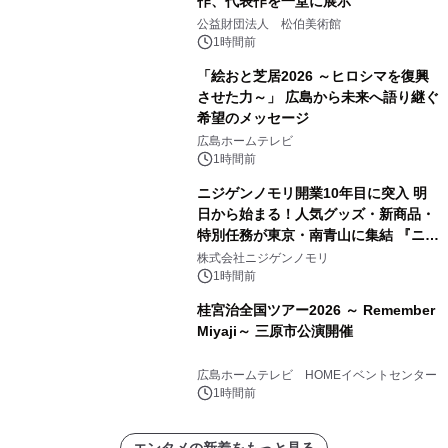
作、代表作を一堂に展示
公益財団法人 松伯美術館
1時間前
「絵おと芝居2026 ～ヒロシマを復興
させた力～」 広島から未来へ語り継ぐ
希望のメッセージ
広島ホームテレビ
1時間前
ニジゲンノモリ開業10年目に突入 明
日から始まる！人気グッズ・新商品・
特別任務が東京・南青山に集結 『ニジ
ゲンノモリ POPUPストア in Annex
株式会社ニジゲンノモリ
Aoyama』
1時間前
桂宮治全国ツアー2026 ～ Remember
Miyaji～ 三原市公演開催
広島ホームテレビ HOMEイベントセンター
1時間前