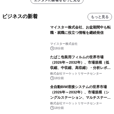
エンタメの新着をもっと見る
ビジネスの新着
もっと見る
マイスター株式会社、お盆期間中も転
職・就職に役立つ情報を継続発信
マイスター株式会社
18分前
たばこ包装用フィルムの世界市場
（2026年～2032年）、市場規模（低
収縮、中収縮、高収縮）・分析レポー
トを発表
株式会社マーケットリサーチセンター
18分前
全自動BIW溶接システムの世界市場
（2026年～2032年）、市場規模（シ
ングルステーション、マルチステーシ
ョン）・分析レポートを発表
株式会社マーケットリサーチセンター
18分前