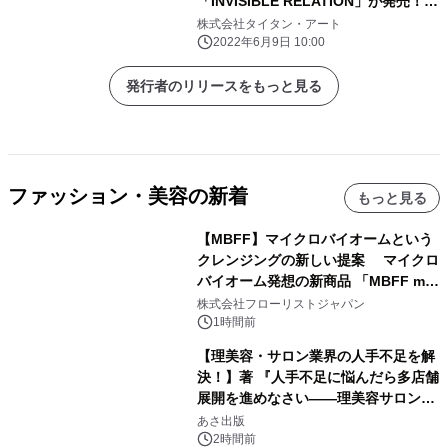
「INVISIBLE RELATION」が発売！
ユニセックスで使いやすいモノトーン
株式会社タイタン・アート
カラー
2022年6月9日 10:00
発行者のリリースをもっと見る
ファッション・美容の新着
もっと見る
【MBFF】マイクロバイオームという
クレンジングの新しい提案 マイクロ
バイオーム発想の新商品 「MBFF mb
クレンジングPRO」を2026年8月6日
株式会社フローリストジャパン
発売
1時間前
【理美容・サロン業界の人手不足を解
決！】著 『人手不足に悩んだら多店舗
展開を進めなさい――理美容サロン
「多店舗展開」の教科書』2026年8月
あさ出版
24日（月）発売
2時間前