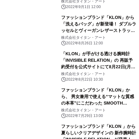
ク 「MATTE COATED」シリーズ4種
株式会社タイタン・アート
類が9月1日に新登場
2022年9月1日 12:00
ファッションブランド「KLON」から
「洗えるバッグ」が新登場！ ダブルラ
ッセルとヴィーガンレザーストラップ
の異素材を ミックスさせたコンパクト
株式会社タイタン・アート
サコッシュ
2022年8月26日 12:00
「KLON」が手がける透ける腕時計
「INVISIBLE RELATION」の 再販予
約受付を公式サイトにて8月22日(月)
より開始！
株式会社タイタン・アート
2022年8月22日 10:30
ファッションブランド「KLON」か
ら、 男女兼用で使える“マットな質感
の本革”にこだわった SMOOTH
LEATHERシリーズが登場！
株式会社タイタン・アート
2022年7月29日 13:00
ファッションブランド「KLON 」から
夏らしいクリアデザインの 新作腕時計