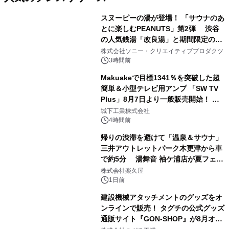
スヌーピーの湯が登場！ 「サウナのあ
とに楽しむPEANUTS」第2弾 渋谷
の人気銭湯「改良湯」と期間限定のコ
1
ラボレーション サウナイキタイコラ
株式会社ソニー・クリエイティブプロダクツ
ボグッズも発売決定！
3時間前
Makuakeで目標1341％を突破した超
簡単＆小型テレビ用アンプ 「SW TV
Plus」8月7日より一般販売開始！ ケ
2
ーブル1本つなぐだけ、テレビの音が
城下工業株式会社
ぐっと豊かに
4時間前
帰りの渋滞を避けて「温泉＆サウナ」
三井アウトレットパーク木更津から車
で約5分 湯舞音 袖ケ浦店が夏フェア
3
メニューを提供
株式会社楽久屋
1日前
建設機械アタッチメントのグッズをオ
ンラインで販売！ タグチの公式グッズ
通販サイト『GON-SHOP』が8月オー
4