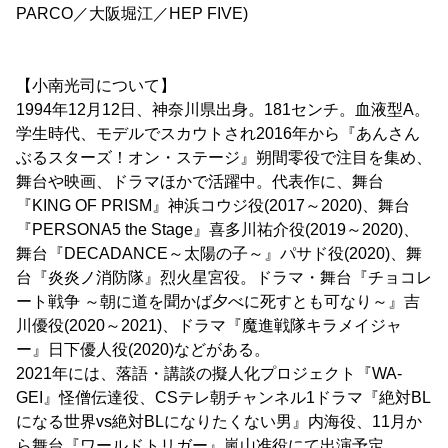
PARCO／大阪堀江／HEP FIVE)
【小南光司について】
1994年12月12日、神奈川県出身。181センチ。血液型A。
学生時代、モデルでスカウトされ2016年から『あんさん
ぶるスターズ！オン・ステージ』朔間零役で注目を集め、
舞台や映画、ドラマほかで活躍中。代表作に、舞台
『KING OF PRISM』神浜コウジ役(2017～2020)、舞台
『PERSONA5 the Stage』喜多川祐介役(2019～2020)、
舞台『DECADANCE～太陽の子～』パサド役(2020)、舞
台『炎炎ノ消防隊』烈火星宮役。ドラマ・舞台『チョコレ
ート戦争 ～朝に道を聞かば夕べに死すとも可なり～』吉
川優役(2020～2021)、ドラマ『魔進戦隊キラメイジャ
ー』日下優人役(2020)などがある。
2021年には、落語・講談の擬人化プロジェクト『WA-
GEI』怪僧伝達役、CSテレ朝チャンネル1ドラマ『絶対BL
になる世界vs絶対BLになりたくない男』内海役、11月か
ら舞台『ワールドトリガー』嵐山准役にて出演予定。