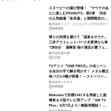
スヌーピーの湯が登場！ 「サウナのあ
とに楽しむPEANUTS」第2弾 渋谷
の人気銭湯「改良湯」と期間限定のコ
1
ラボレーション サウナイキタイコラ
株式会社ソニー・クリエイティブプロダクツ
ボグッズも発売決定！
6時間前
帰りの渋滞を避けて「温泉＆サウナ」
三井アウトレットパーク木更津から車
で約5分 湯舞音 袖ケ浦店が夏フェア
2
メニューを提供
株式会社楽久屋
1日前
TVアニメ『ONE PIECE』の名シーン
を自分の手で解き明かす！ メタル製立
体パズル3種が登場！ ～ストーリーと
3
ギミックが融合した 大人の体験型パズ
株式会社ハナヤマ
ルが8月7日(金)12時より先行予約受付
5時間前
開始～
Makuakeで目標1341％を突破した超
簡単＆小型テレビ用アンプ 「SW TV
Plus」8月7日より一般販売開始！ ケ
4
ーブル1本つなぐだけ、テレビの音が