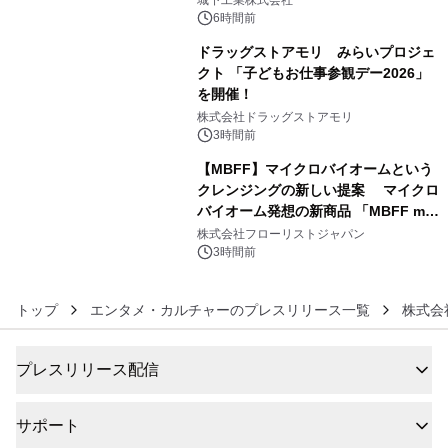
城下工業株式会社
ぐっと豊かに
6時間前
ドラッグストアモリ みらいプロジェ
クト 「子どもお仕事参観デー2026」
を開催！
5
株式会社ドラッグストアモリ
3時間前
【MBFF】マイクロバイオームという
クレンジングの新しい提案 マイクロ
バイオーム発想の新商品 「MBFF mb
6
クレンジングPRO」を2026年8月6日
株式会社フローリストジャパン
発売
3時間前
トップ
エンタメ・カルチャーのプレスリリース一覧
株式会
プレスリリース配信
サポート