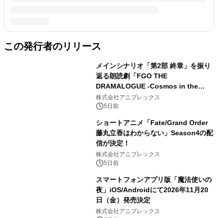
この発行者のリリース
メインシナリオ「第2部 終章」を振り
返る朗読劇「FGO THE
DRAMALOGUE -Cosmos in the
Lostbelt-」の開催が決定！
株式会社アニプレックス
5日前
ショートアニメ「Fate/Grand Order
藤丸立香はわからない」Season4の配
信が決定！
株式会社アニプレックス
5日前
スマートフォンアプリ版「魔法使いの
夜」iOS/Androidにて2026年11月20
日（金）発売決定
株式会社アニプレックス