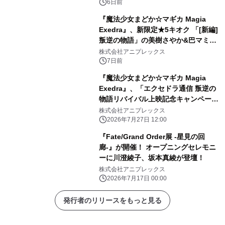
6日前
『魔法少女まどか☆マギカ Magia
Exedra』、新限定★5キオク 「[新編]
叛逆の物語」の美樹さやか&巴マミ登
場！「[新編]叛逆の物語」リバイバル
株式会社アニプレックス
上映記念でマギカストーン最大9,000
7日前
個もらえる！
『魔法少女まどか☆マギカ Magia
Exedra』、「エクセドラ通信 叛逆の
物語リバイバル上映記念キャンペーン
情報解禁SP」が7月30日(木)20時〜生
株式会社アニプレックス
配信決定！
2026年7月27日 12:00
『Fate/Grand Order展 -星見の回
廊-』が開催！ オープニングセレモニ
ーに川澄綾子、坂本真綾が登壇！
株式会社アニプレックス
2026年7月17日 00:00
発行者のリリースをもっと見る