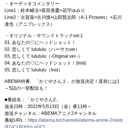
・オーディオコメンタリー
Line1：鈴木崚汰×富田美憂×花守ゆみり
Line2：古賀葵×古川慎×山田賢志郎（A-1 Pictures）×石川
達也（アニプレックス）
・オリジナル・サウンドトラックvol.1
01. あなたの♡にヘッドショット！
02. 悲しくて lulululu（ハーサカver）
03. 悲しくて lulululu（-Original ver.-）
04. あなたの♡にヘッドショット！(Inst)
05. 悲しくて lulululu（Inst）
ABEMA特番 「かぐやさん２」が放送決定！直前には1
～5話の一挙配信も！
■番組名：「かぐやさん2」
放送日時：2022年5月13日（金）夜11時～
放送チャンネル：ABEMAアニメ2チャンネル
番組URL：
https://abema.tv/channels/abema-anime-2/slots
/97vCUNX6zLoGCf