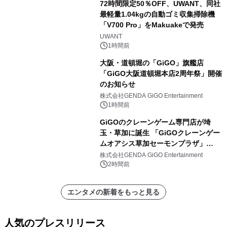
72時間限定50％OFF、UWANT、同社
最軽量1.04kgの自動ゴミ収集掃除機
「V700 Pro」をMakuakeで発売
UWANT
1時間前
大阪・道頓堀の「GiGO」旗艦店
「GiGO大阪道頓堀本店2周年祭」開催
のお知らせ
株式会社GENDA GiGO Entertainment
1時間前
GiGOのクレーンゲーム専門店が埼
玉・草加に誕生 「GiGOクレーンゲー
ムオアシス草加セーモンプラザ」
2026年8月7日(金)10時グランドオープ
株式会社GENDA GiGO Entertainment
ン
2時間前
エンタメの新着をもっと見る
人気のプレスリリース