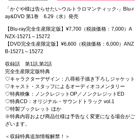
「かぐや様は告らせたい-ウルトラロマンティック-」Blu-r
ay&DVD 第1巻 6.29（水）発売
【Blu-ray完全生産限定版】¥7,700（税抜価格：7,000）A
NZX-15271～15272
【DVD完全生産限定版】¥6,600（税抜価格：6,000）ANZ
B-15271～15272
収録話 第1話,第2話
完全生産限定版特典
♡キャラクターデザイン：八尋裕子描き下ろしジャケット
♡キャスト・スタッフによるオーディオコメンタリー
♡特典映像：ノンクレジットOP／ノンクレジットED
♡特典CD：オリジナル・サウンドトラック vol.1
♡特製ブックレット ほか
※特典内容および商品仕様は予告なく変更になる場合がご
ざいます。
＜収録特典追加情報解禁！＞