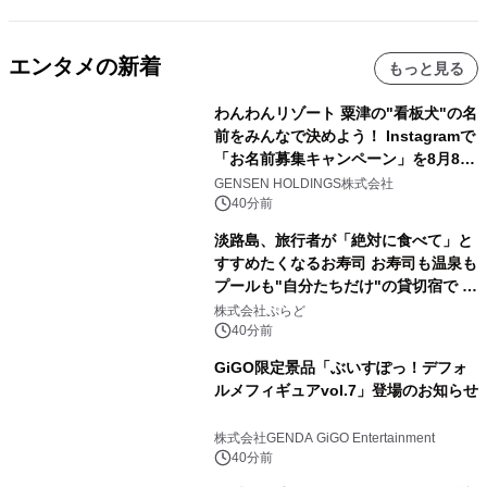
エンタメの新着
もっと見る
わんわんリゾート 粟津の"看板犬"の名
前をみんなで決めよう！ Instagramで
「お名前募集キャンペーン」を8月8日
(土)より開催
GENSEN HOLDINGS株式会社
40分前
淡路島、旅行者が「絶対に食べて」と
すすめたくなるお寿司 お寿司も温泉も
プールも"自分たちだけ"の貸切宿で 1
日1組限定「岩屋温泉 絵島別庭 海と
株式会社ぷらど
森」の握り寿司プラン
40分前
GiGO限定景品「ぶいすぽっ！デフォ
ルメフィギュアvol.7」登場のお知らせ
株式会社GENDA GiGO Entertainment
40分前