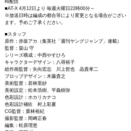
時配信
■AT-X 4月12日より 毎週火曜日22時00分～
※放送日時は編成の都合等により変更となる場合がござい
ます。予めご了承ください。
■スタッフ
原作：赤坂アカ（集英社「週刊ヤングジャンプ」連載）
監督：畠山 守
シリーズ構成：中西やすひろ
キャラクターデザイン：八尋裕子
総作画監督：矢向宏志 川上哲也 晶貴孝二
プロップデザイン：木藤貴之
美術監督：若林里紗
美術設定：松本浩樹、平義樹弥
色彩設計：ホカリカナコ
色彩設計補佐 村上彩夏
CG監督：栗林裕紀
撮影監督：岡﨑正春
編集：松原理恵