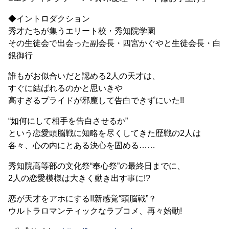
◆イントロダクション
秀才たちが集うエリート校・秀知院学園
その生徒会で出会った副会長・四宮かぐやと生徒会長・白
銀御行
誰もがお似合いだと認める2人の天才は、
すぐに結ばれるのかと思いきや
高すぎるプライドが邪魔して告白できずにいた!!
“如何にして相手を告白させるか”
という恋愛頭脳戦に知略を尽くしてきた歴戦の2人は
各々、心の内にとある決心を固める……
秀知院高等部の文化祭“奉心祭”の最終日までに、
2人の恋愛模様は大きく動き出す事に!?
恋が天才をアホにする!!新感覚“頭脳戦”？
ウルトラロマンティックなラブコメ、再々始動!