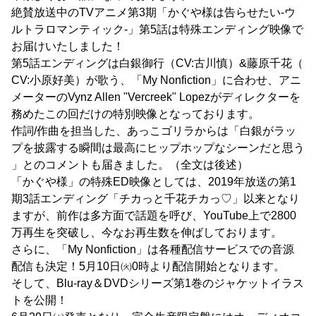
絶賛放送中のTVアニメ第3期「かぐや様は告らせたい-ウ
ルトラロマンティック-」第5話は特殊エンディング映像で
お届けいたしました！
第5話エンディングは白銀御行（CV:古川慎）&藤原千花（
CV:小原好美）が歌う、「My Nonfiction」に合わせ、アニ
メーターのVynz Allen "Vercreek" Lopezがディレクターを
務めたこの回だけの特別映像となっております。
作詞/作曲を担当した、あっこゴリラからは「白銀がラッ
プを披露する瞬間は最高にヒップホップなシーンだと思う
」とのコメントも届きました。（全文は後述）
「かぐや様」の特殊ED映像としては、2019年放送の第1
期3話エンディング「チカっと千花チカっ♡」以来となり
ますが、前作は多方面で話題を呼び、YouTube上で2800
万再生を突破し、今なお再生数を伸ばしております。
さらに、「My Nonfiction」は各種配信サービスでの音源
配信も決定！5月10日㈫0時より配信開始となります。
そして、Blu-ray＆DVDシリーズ第1巻のジャケットイラス
トを公開！