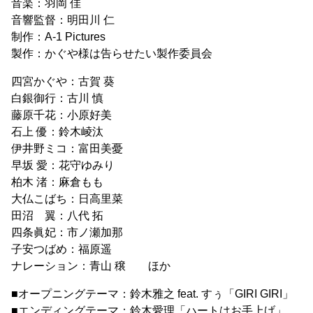
音楽：羽岡 佳
音響監督：明田川 仁
制作：A-1 Pictures
製作：かぐや様は告らせたい製作委員会
四宮かぐや：古賀 葵
白銀御行：古川 慎
藤原千花：小原好美
石上 優：鈴木崚汰
伊井野ミコ：富田美憂
早坂 愛：花守ゆみり
柏木 渚：麻倉もも
大仏こばち：日高里菜
田沼 翼：八代 拓
四条眞妃：市ノ瀬加那
子安つばめ：福原遥
ナレーション：青山 穣 ほか
■オープニングテーマ：鈴木雅之 feat. すぅ「GIRI GIRI」
■エンディングテーマ：鈴木愛理「ハートはお手上げ」