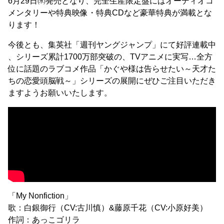
6月29日㈬発売となり、完全生産限定盤にはオーディオコ
メンタリーや特典映像・特典CDなど豪華特典が満載とな
ります！
今後とも、集英社「週刊ヤングジャンプ」にて好評連載中
、シリーズ累計1700万部突破の、TVアニメに実写…全方
位に話題のラブコメ作品「かぐや様は告らせたい～天才た
ちの恋愛頭脳戦～」シリーズの展開にぜひご注目いただき
ますようお願いいたします。
「My Nonfiction」
歌：白銀御行（CV:古川慎）&藤原千花（CV:小原好美）
作詞：あっこゴリラ