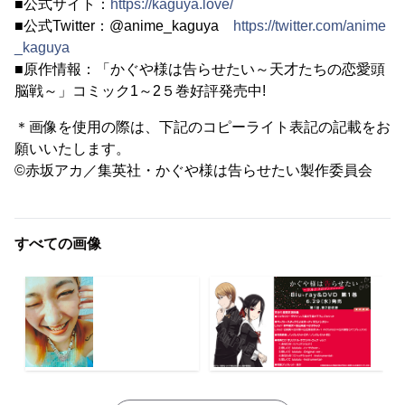
■公式サイト：
https://kaguya.love/
■公式Twitter：@anime_kaguya
https://twitter.com/anime
_kaguya
■原作情報：「かぐや様は告らせたい～天才たちの恋愛頭
脳戦～」コミック1～2５巻好評発売中!
＊画像を使用の際は、下記のコピーライト表記の記載をお
願いいたします。
©赤坂アカ／集英社・かぐや様は告らせたい製作委員会
すべての画像