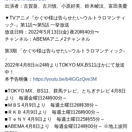
出演者：古賀葵、古川慎、小原好美、鈴木崚汰、富田美憂
▼TVアニメ『かぐや様は告らせたい-ウルトラロマンティ
ック-』第1話〜第5話 一挙放送
放送日時：2022年5月13日(金) 夜20時40分〜
チャンネル：ABEMAアニメ2チャンネル
第3期 「かぐや様は告らせたい-ウルトラロマンティック-
」
2022年4月8日㈮24時よりTOKYO MX,BS11ほかにて放送
中！
本予告映像：
https://youtu.be/b4tGGzQve3M
■TOKYO MX、BS11、群馬テレビ、とちぎテレビ 4月8日
より 毎週金曜日24時00分～
■ＭＢS 4月9日より 毎週土曜日26時38分～
■ＲＫＢ 4月9日より 毎週土曜日26時00分～
■ＴｅＮＹ 4月9日より 毎週土曜日25時55分～
■ABEMA 4月8日より 毎週金曜日24時00分～ ※地上波同