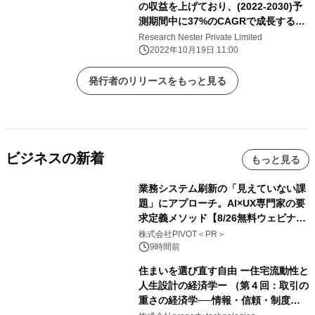
の収益を上げており、(2022-2030)予
測期間中に37%のCAGRで成長すると
推定されています。
Research Nester Private Limited
2022年10月19日 11:00
発行者のリリースをもっと見る
ビジネスの新着
もっと見る
業務システム刷新の「見えていない課
題」にアプローチ。AI×UX専門家の要
求定義メソッド【8/26無料ウェビナ
ー】株式会社PIVOT
株式会社PIVOT＜PR＞
9時間前
住まいを選び直す自由 ー住宅流動性と
人生設計の経済学ー （第４回：取引の
重さの経済学──情報・信頼・制度を