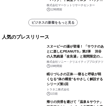
プリーツフィルターバッグ、その
株式会社マーケットリサーチセンター
他）・分析レポートを発表
12時間前
ビジネスの新着をもっと見る
人気のプレスリリース
スヌーピーの湯が登場！ 「サウナのあ
とに楽しむPEANUTS」第2弾 渋谷
の人気銭湯「改良湯」と期間限定のコ
1
ラボレーション サウナイキタイコラ
株式会社ソニー・クリエイティブプロダクツ
ボグッズも発売決定！
19時間前
眠りづらさの正体──寝ると呼吸が弱
くなる"体の構造"をやさしく解説する
シリーズ第1回
2
トラタニ株式会社
1日前
帰りの渋滞を避けて「温泉＆サウナ」