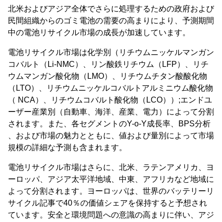
北米およびアジア全体でさらに処理するための政府および
民間組織からのゴミ電池の需要の高まりにより、予測期間
中の電池リサイクル市場の成長が加速しています。
電池リサイクル市場は化学別（リチウムニッケルマンガン
コバルト（Li-NMC）、リン酸鉄リチウム（LFP）、リチ
ウムマンガン酸化物（LMO）、リチウムチタン酸酸化物
（LTO）、リチウムニッケルコバルトアルミニウム酸化物
（ NCA）、リチウムコバルト酸化物（LCO））;エンドユ
ーザー産業別（自動車、海洋、産業、電力）によって分割
されます。また、各セグメントのY-o-Y成長率、BPS分析
、および市場の魅力とともに、値および量別によって市場
規模の詳細な予測も含まれます。
電池リサイクル市場はさらに、北米、ラテンアメリカ、ヨ
ーロッパ、アジア太平洋地域、中東、アフリカなど地域に
よって分割されます。ヨーロッパは、世界のバッテリーリ
サイクル記事で40％の価値シェアを保持すると予想され
ています。安全と環境問題への意識の高まりに伴い、アジ