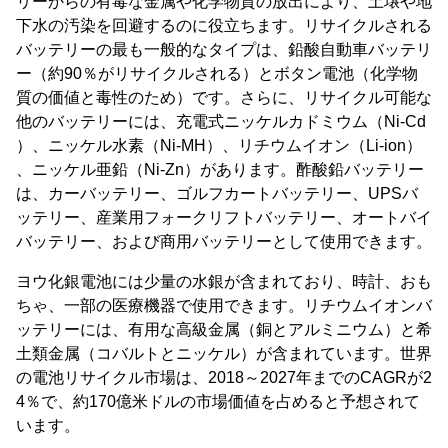
リーからの有毒な金属や化学物質の放出により、土壌や地
下水の汚染を回避するのに役立ちます。リサイクルされる
バッテリーの最も一般的なタイプは、鉛酸自動車バッテリ
ー（約90％がリサイクルされる）とボタン電池（化学物
質の価値と毒性のため）です。さらに、リサイクル可能な
他のバッテリーには、充電式ニッケルカドミウム（Ni-Cd
）、ニッケル水素（Ni-MH）、リチウムイオン（Li-ion）
、ニッケル亜鉛（Ni-Zn）があります。酢酸鉛バッテリー
は、カーバッテリー、ゴルフカートバッテリー、UPSバ
ッテリー、産業用フォークリフトバッテリー、オートバイ
バッテリー、および商用バッテリーとして使用できます。
ヨウ化銀電池には少量の水銀が含まれており、時計、おも
ちゃ、一部の医療機器で使用できます。リチウムイオンバ
ッテリーには、有用な高級金属（銅とアルミニウム）と希
土類金属（コバルトとニッケル）が含まれています。世界
の電池リサイクル市場は、2018～2027年までのCAGRが2
4％で、約170億米ドルの市場価値を占めると予想されて
います。