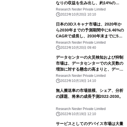
なりの収益を生み出し、約14%の
CAGRで成長すると推定されていま
Research Nester Private Limited
す。
2022年10月20日 10:10
日本の3Dスキャナ市場は、2020年か
ら2030年までの予測期間中に6.46%の
CAGRで成長し、2030年末までに5億
300万米ドルの収益を得ると推定され
Research Nester Private Limited
ています。
2022年10月20日 09:40
データセンターの火災検知および抑制
市場は、データセンターでの火災数の
増加に対する懸念の高まりと、データ
センターのラック密度の年々の増加に
Research Nester Private Limited
起因する可能性があります。
2022年10月19日 14:10
無人搬送車の市場規模、シェア、分析
の課題、将来の成長予測2022-2030。
Research Nester Private Limited
2022年10月19日 12:10
サービスとしてのデバイス市場は大量