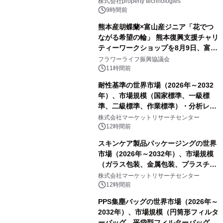
PropTechはどう組み替えるか）｜
株式会社property technologies
PropTech-Lab
9時間前
熊本産胡蝶蘭×富山産ジニア「花でつ
ながる希望の輪」 熊本復興支援チャリ
ティーワークショップを8月9日、富
山・射水で開催
フラワーライフ振興協議会
11時間前
耐性基準の世界市場（2026年～2032
年）、市場規模（国家標準、一級標
準、二級標準、作業標準）・分析レポ
ートを発表
株式会社マーケットリサーチセンター
12時間前
スキンケア製品パッケージングの世界
市場（2026年～2032年）、市場規模
（ガラス包装、金属包装、プラスチッ
ク包装、その他）・分析レポートを発
株式会社マーケットリサーチセンター
表
12時間前
PPS集塵バッグの世界市場（2026年～
2032年）、市場規模（円筒形フィルタ
ーバッグ、平袋型フィルターバッグ、