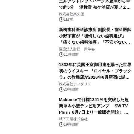
三井アウトレットパーク木更津から車
で約5分 湯舞音 袖ケ浦店が夏フェア
3
メニューを提供
株式会社楽久屋
1日前
新橋歯科医科診療所 副院長・歯科医師
小野宇宙が「後悔しない歯科選び」
「痛くない歯科治療」「不安がない治
4
療計画」をテーマに専門監修
医療法人財団 興学会
11時間前
1833年に英国王室御用達を賜った世界
初のウイスキー 『ロイヤル・ブラック
ラ』の旗艦店が2026年6月新宿に誕
5
生 バカルディ ジャパンと連携した
株式会社ティグリス
没入型バー「BAR Arca」
20時間前
Makuakeで目標1341％を突破した超
簡単＆小型テレビ用アンプ 「SW TV
Plus」8月7日より一般販売開始！ ケ
6
ーブル1本つなぐだけ、テレビの音が
城下工業株式会社
ぐっと豊かに
19時間前