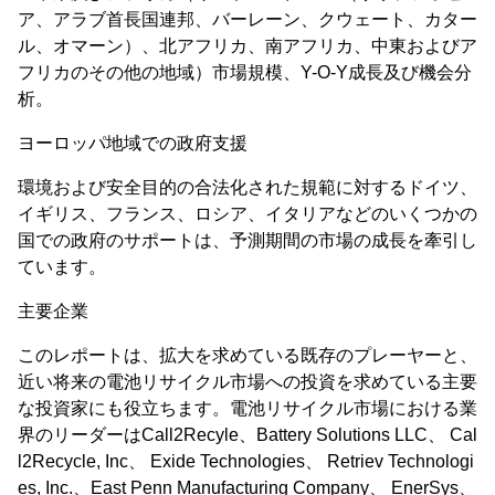
ア、アラブ首長国連邦、バーレーン、クウェート、カター
ル、オマーン）、北アフリカ、南アフリカ、中東およびア
フリカのその他の地域）市場規模、Y-O-Y成長及び機会分
析。
ヨーロッパ地域での政府支援
環境および安全目的の合法化された規範に対するドイツ、
イギリス、フランス、ロシア、イタリアなどのいくつかの
国での政府のサポートは、予測期間の市場の成長を牽引し
ています。
主要企業
このレポートは、拡大を求めている既存のプレーヤーと、
近い将来の電池リサイクル市場への投資を求めている主要
な投資家にも役立ちます。電池リサイクル市場における業
界のリーダーはCall2Recyle、Battery Solutions LLC、 Cal
l2Recycle, Inc、 Exide Technologies、 Retriev Technologi
es, Inc.、East Penn Manufacturing Company、 EnerSys、