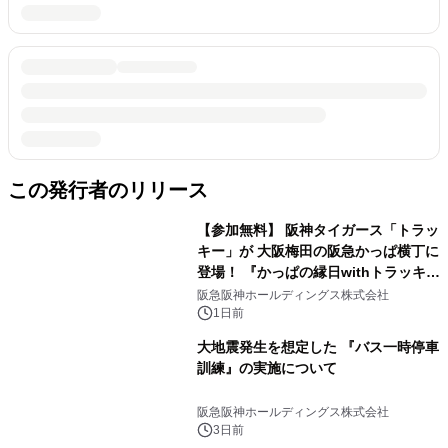
この発行者のリリース
【参加無料】 阪神タイガース「トラッ
キー」が 大阪梅田の阪急かっぱ横丁に
登場！ 『かっぱの縁日withトラッキ
ー』
阪急阪神ホールディングス株式会社
1日前
大地震発生を想定した 『バス一時停車
訓練』の実施について
阪急阪神ホールディングス株式会社
3日前