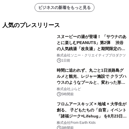
ビジネスの新着をもっと見る
人気のプレスリリース
スヌーピーの湯が登場！ 「サウナのあ
とに楽しむPEANUTS」第2弾 渋谷
の人気銭湯「改良湯」と期間限定のコ
1
ラボレーション サウナイキタイコラ
株式会社ソニー・クリエイティブプロダクツ
ボグッズも発売決定！
1日前
時間に追われず、丸ごと1日淡路島グ
ルメと観光、レジャー施設で クラブハ
ウスのようなプールと、変わった形の
2
サウナも 「THE BOXY AWAJI」のお
株式会社ぷらど
得な素泊まり連泊プランで
5時間前
フロムアースキッズ × 地域 × 大学生が
創る、 子どもたちの「自育」イベント
「諸福ジーク×Lifehug」 を8月23日
3
(日)開催
株式会社From Earth Kids
3時間前