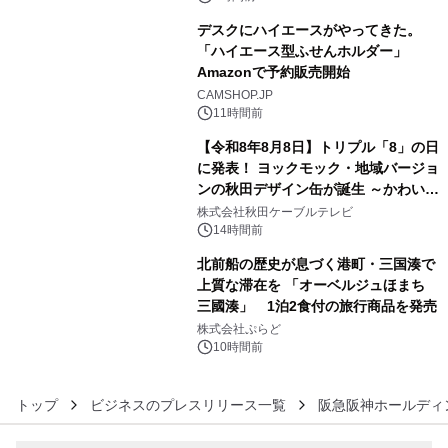
デスクにハイエースがやってきた。
「ハイエース型ふせんホルダー」
Amazonで予約販売開始
4
CAMSHOP.JP
11時間前
【令和8年8月8日】トリプル「8」の日
に発表！ ヨックモック・地域バージョ
ンの秋田デザイン缶が誕生 ～かわいい
5
秋田犬の子犬と秋田の四季と名所を巡
株式会社秋田ケーブルテレビ
るパッケージ～ 9月1日(火)秋田県内で
14時間前
販売開始
北前船の歴史が息づく港町・三国湊で
上質な滞在を 「オーベルジュほまち
三國湊」 1泊2食付の旅行商品を発売
6
株式会社ぷらど
10時間前
トップ
ビジネスのプレスリリース一覧
阪急阪神ホールディ