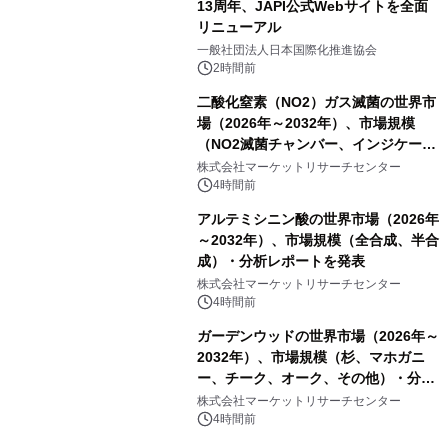
13周年、JAPI公式Webサイトを全面
リニューアル
一般社団法人日本国際化推進協会
2時間前
二酸化窒素（NO2）ガス滅菌の世界市
場（2026年～2032年）、市場規模
（NO2滅菌チャンバー、インジケータ
ーおよびモニタリングシステム、その
株式会社マーケットリサーチセンター
他）・分析レポートを発表
4時間前
アルテミシニン酸の世界市場（2026年
～2032年）、市場規模（全合成、半合
成）・分析レポートを発表
株式会社マーケットリサーチセンター
4時間前
ガーデンウッドの世界市場（2026年～
2032年）、市場規模（杉、マホガニ
ー、チーク、オーク、その他）・分析
レポートを発表
株式会社マーケットリサーチセンター
4時間前