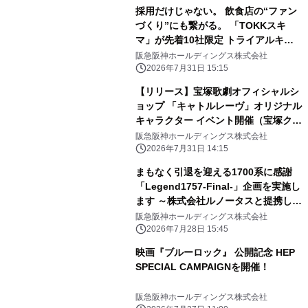
採用だけじゃない。 飲食店の“ファン
づくり”にも繋がる。 「TOKKスキ
マ」が先着10社限定 トライアルキャ
ンペーンを開始
阪急阪神ホールディングス株式会社
2026年7月31日 15:15
【リリース】宝塚歌劇オフィシャルシ
ョップ 「キャトルレーヴ」オリジナル
キャラクター イベント開催（宝塚クリ
エイティブアーツ）
阪急阪神ホールディングス株式会社
2026年7月31日 14:15
まもなく引退を迎える1700系に感謝
「Legend1757-Final-」企画を実施し
ます ～株式会社ルノータスと提携し
「Legend1757記念腕時計」を発売し
阪急阪神ホールディングス株式会社
ます～
2026年7月28日 15:45
映画『ブルーロック』 公開記念 HEP
SPECIAL CAMPAIGNを開催！
阪急阪神ホールディングス株式会社