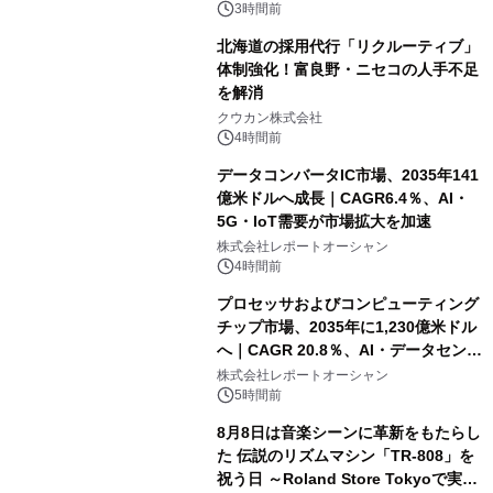
速
3時間前
北海道の採用代行「リクルーティブ」
体制強化！富良野・ニセコの人手不足
を解消
クウカン株式会社
4時間前
データコンバータIC市場、2035年141
億米ドルへ成長｜CAGR6.4％、AI・
5G・IoT需要が市場拡大を加速
株式会社レポートオーシャン
4時間前
プロセッサおよびコンピューティング
チップ市場、2035年に1,230億米ドル
へ｜CAGR 20.8％、AI・データセンタ
ー需要が成長を牽引
株式会社レポートオーシャン
5時間前
8月8日は音楽シーンに革新をもたらし
た 伝説のリズムマシン「TR-808」を
祝う日 ～Roland Store Tokyoで実機