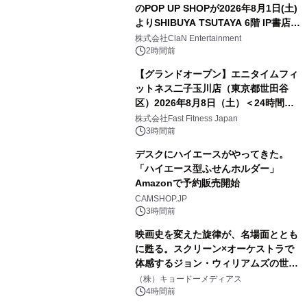
のPOP UP SHOPが2026年8月1日(土)
よりSHIBUYA TSUTAYA 6階 IP書店で
開催決定！！
株式会社ClaN Entertainment
2時間前
【グランドオープン】エニタイムフィ
ットネス二子玉川店（東京都世田谷
区）2026年8月8日（土）＜24時間年
中無休のフィットネスジム＞
株式会社Fast Fitness Japan
3時間前
デスクにハイエースがやってきた。
「ハイエース型ふせんホルダー」
Amazonで予約販売開始
CAMSHOP.JP
3時間前
映画史を変えた旋律が、名場面ととも
に甦る。スクリーン×オーケストラで
体感するジョン・ウィリアムズの世
界。ジョン・ウィリアムズ：シネマ・
（株）キョードーメディアス
スペクタキュラー・コンサート 開催決
4時間前
定！