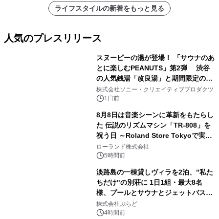
ライフスタイルの新着をもっと見る
人気のプレスリリース
スヌーピーの湯が登場！ 「サウナのあ
とに楽しむPEANUTS」第2弾 渋谷
の人気銭湯「改良湯」と期間限定のコ
1
ラボレーション サウナイキタイコラ
株式会社ソニー・クリエイティブプロダクツ
ボグッズも発売決定！
1日前
8月8日は音楽シーンに革新をもたらし
た 伝説のリズムマシン「TR-808」を
祝う日 ～Roland Store Tokyoで実機
2
を展示しての 記念キャンペーンを開
ローランド株式会社
催 英国ラジオ「NTS」の 特別プログ
5時間前
ラムや、「TR-808」を愛する伝説的
淡路島の一棟貸しヴィラを2泊、"私た
アーティストを フィーチャーしたアニ
ちだけ"の別荘に 1日1組・最大8名
メーションを公開～
様、プールとサウナとジェットバス付
3
きで Villa Mon Temps AWAJIの連泊
株式会社ぷらど
素泊りプラン
4時間前