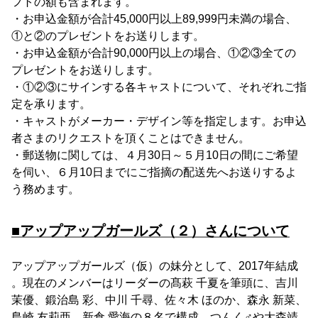
フトの額も含まれます。
・お申込金額が合計45,000円以上89,999円未満の場合、
①と②のプレゼントをお送りします。
・お申込金額が合計90,000円以上の場合、①②③全ての
プレゼントをお送りします。
・①②③にサインする各キャストについて、それぞれご指
定を承ります。
・キャストがメーカー・デザイン等を指定します。お申込
者さまのリクエストを頂くことはできません。
・郵送物に関しては、４月30日～５月10日の間にご希望
を伺い、６月10日までにご指摘の配送先へお送りするよ
う務めます。
■アップアップガールズ（２）さんについて
アップアップガールズ（仮）の妹分として、2017年結成
。現在のメンバーはリーダーの髙萩 千夏を筆頭に、吉川
茉優、鍛治島 彩、中川 千尋、佐々木 ほのか、森永 新菜、
島崎 友莉亜、新倉 愛海の８名で構成。つんく♂や大森靖