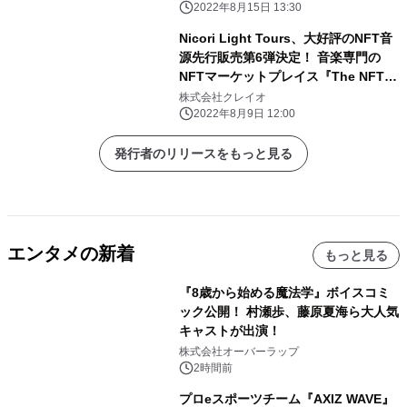
イートキャンペーンは8月24日まで
2022年8月15日 13:30
Nicori Light Tours、大好評のNFT音
源先行販売第6弾決定！ 音楽専門の
NFTマーケットプレイス『The NFT
Records』にて 「罪恋～キミといた夏
株式会社クレイオ
～」8月15日(月)12:00、50点限定ドロ
2022年8月9日 12:00
ップ！
発行者のリリースをもっと見る
エンタメの新着
もっと見る
『8歳から始める魔法学』ボイスコミ
ック公開！ 村瀬歩、藤原夏海ら大人気
キャストが出演！
株式会社オーバーラップ
2時間前
プロeスポーツチーム『AXIZ WAVE』