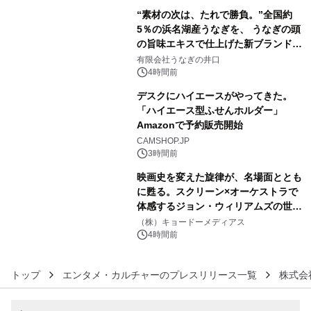
“素材の次は、たれで勝負。”全国約
5％の浜名湖産うなぎを、 うなぎの頭
の旨味エキスで仕上げた新ブランド
4
「井口の誉」誕生
有限会社うなぎの井口
4時間前
デスクにハイエースがやってきた。
「ハイエース型ふせんホルダー」
Amazonで予約販売開始
5
CAMSHOP.JP
3時間前
映画史を変えた旋律が、名場面ととも
に甦る。スクリーン×オーケストラで
体感するジョン・ウィリアムズの世
6
界。ジョン・ウィリアムズ：シネマ・
（株）キョードーメディアス
スペクタキュラー・コンサート 開催決
4時間前
定！
トップ
エンタメ・カルチャーのプレスリリース一覧
株式会