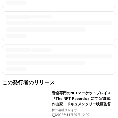
この発行者のリリース
音楽専門のNFTマーケットプレイス
『The NFT Records』にて 写真家、
作曲家、ドキュメンタリー映画監督
Jun Kawabata ３作品が一挙予約受付
株式会社クレイオ
開始！写真集『So Far』国内送料込み
2023年11月29日 12:00