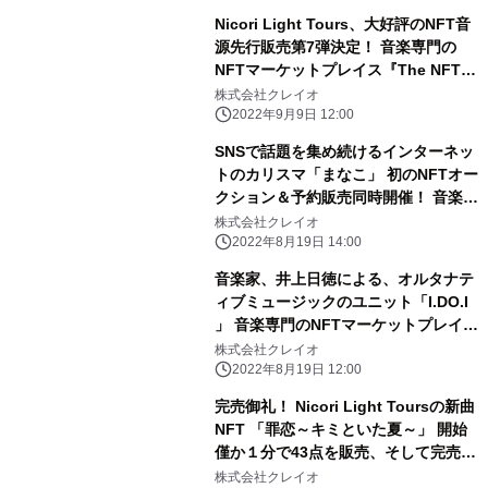
Nicori Light Tours、大好評のNFT音
源先行販売第7弾決定！ 音楽専門の
NFTマーケットプレイス『The NFT
Records』にて 「君を好きというこ
株式会社クレイオ
と」9月15日(木)12:00、50点限定ドロ
2022年9月9日 12:00
ップ！
SNSで話題を集め続けるインターネッ
トのカリスマ「まなこ」 初のNFTオー
クション＆予約販売同時開催！ 音楽専
門のNFTマーケットプレイス『The
株式会社クレイオ
NFT Records』にて受付開始！
2022年8月19日 14:00
音楽家、井上日徳による、オルタナテ
ィブミュージックのユニット「I.DO.I
」 音楽専門のNFTマーケットプレイス
『The NFT Records』にて 初のNFT
株式会社クレイオ
を数量限定と予約販売の２種で販売開
2022年8月19日 12:00
始！
完売御礼！ Nicori Light Toursの新曲
NFT 「罪恋～キミといた夏～」 開始
僅か１分で43点を販売、そして完売！
該当商品（１万円相当）が当たるリツ
株式会社クレイオ