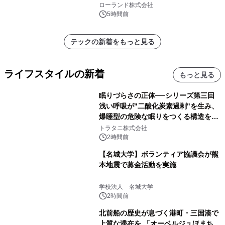
を展示しての 記念キャンペーンを開
ローランド株式会社
催 英国ラジオ「NTS」の 特別プログ
5時間前
ラムや、「TR-808」を愛する伝説的
アーティストを フィーチャーしたアニ
テックの新着をもっと見る
メーションを公開～
ライフスタイルの新着
もっと見る
眠りづらさの正体──シリーズ第三回
浅い呼吸が"二酸化炭素過剰"を生み、
爆睡型の危険な眠りをつくる構造を解
説
トラタニ株式会社
2時間前
【名城大学】ボランティア協議会が熊
本地震で募金活動を実施
学校法人 名城大学
2時間前
北前船の歴史が息づく港町・三国湊で
上質な滞在を 「オーベルジュほまち