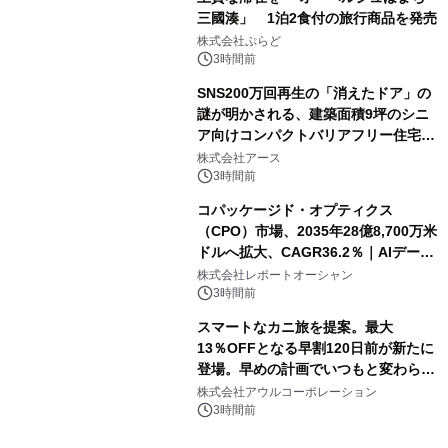
三國湊」 1泊2食付の旅行商品を発売
株式会社ぷらど
3時間前
SNS200万回再生の「消えたドア」の
謎が明かされる、建築面積9坪のシニ
ア向けコンパクトバリアフリー住宅が
誕生
株式会社アース
3時間前
コパッケージド・オプティクス
（CPO）市場、2035年28億8,700万米
ドルへ拡大、CAGR36.2％｜AIデータ
センター・高速光通信需要が成長を加
株式会社レポートオーシャン
速
3時間前
スマートなカニ旅を提案。最大
13％OFFとなる早割120日前が新たに
登場。早めの計画でいつもと変わらぬ
大人の冬旅を。ー夕日ヶ浦温泉「佳松
株式会社アウルコーポレーション
苑 別邸ふうか」ー
3時間前