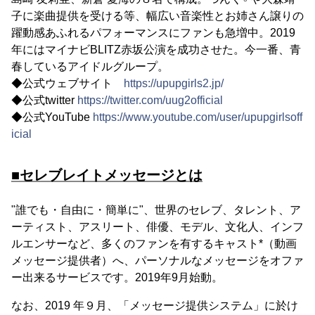
子に楽曲提供を受ける等、幅広い音楽性とお姉さん譲りの
躍動感あふれるパフォーマンスにファンも急増中。2019
年にはマイナビBLITZ赤坂公演を成功させた。今一番、青
春しているアイドルグループ。
◆公式ウェブサイト
https://upupgirls2.jp/
◆公式twitter
https://twitter.com/uug2official
◆公式YouTube
https://www.youtube.com/user/upupgirlsoff
icial
■セレブレイトメッセージとは
"誰でも・自由に・簡単に"、世界のセレブ、タレント、ア
ーティスト、アスリート、俳優、モデル、文化人、インフ
ルエンサーなど、多くのファンを有するキャスト*（動画
メッセージ提供者）へ、パーソナルなメッセージをオファ
ー出来るサービスです。2019年9月始動。
なお、2019 年９月、「メッセージ提供システム」に於け