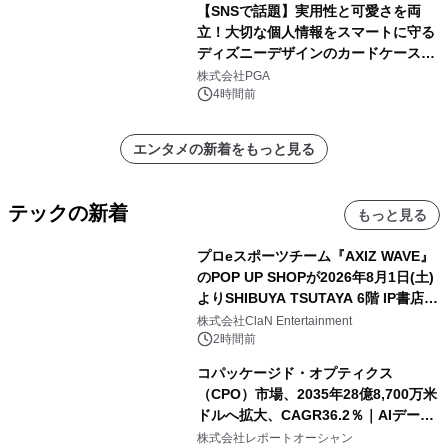
【SNSで話題】実用性と可愛さを両
立！大切な個人情報をスマートに守る
ディズニーデザインのカードケースを
株式会社PGAが8月7日発売
株式会社PGA
4時間前
エンタメの新着をもっと見る
テックの新着
もっと見る
プロeスポーツチーム『AXIZ WAVE』
のPOP UP SHOPが2026年8月1日(土)
よりSHIBUYA TSUTAYA 6階 IP書店で
開催決定！！
株式会社ClaN Entertainment
2時間前
コパッケージド・オプティクス
（CPO）市場、2035年28億8,700万米
ドルへ拡大、CAGR36.2％｜AIデータ
センター・高速光通信需要が成長を加
株式会社レポートオーシャン