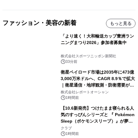
ファッション・美容の新着
もっと見る
「より速く！大和輸送カップ豊洲ラン
ニングまつり2026」参加者募集中
株式会社スポーツニッポン新聞社
33分前
衛星ペイロード市場は2035年に473億
3,000万米ドルへ、CAGR 8.9％で拡大
｜衛星通信・地球観測・防衛需要が牽
引する次世代宇宙産業の成長戦略
株式会社レポートオーシャン
1時間前
【10.6新発売】つけたまま寝られる人
気のすっぴんシリーズと 『 Pokémon
Sleep（ポケモンスリープ）』が夢の
コラボレーション！
クラブ
1時間前