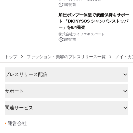
ジ新登場
1時間前
加圧ポンプ一体型で炭酸保持をサポー
ト 「DIONYSOS シャンパンストッパ
ー」を8/4発売
6
株式会社ライフエキスパート
3時間前
トップ
ファッション・美容のプレスリリース一覧
ノイ・カ
プレスリリース配信
サポート
関連サービス
•
運営会社