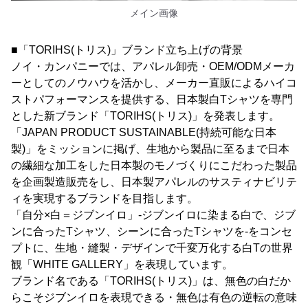
メイン画像
■「TORIHS(トリス)」ブランド立ち上げの背景
ノイ・カンパニーでは、アパレル卸売・OEM/ODMメーカ
ーとしてのノウハウを活かし、メーカー直販によるハイコ
ストパフォーマンスを提供する、日本製白Tシャツを専門
とした新ブランド「TORIHS(トリス)」を発表します。
「JAPAN PRODUCT SUSTAINABLE(持続可能な日本
製)」をミッションに掲げ、生地から製品に至るまで日本
の繊細な加工をした日本製のモノづくりにこだわった製品
を企画製造販売をし、日本製アパレルのサスティナビリテ
ィを実現するブランドを目指します。
「自分×白＝ジブンイロ」-ジブンイロに染まる白で、ジブ
ンに合ったTシャツ、シーンに合ったTシャツを-をコンセ
プトに、生地・縫製・デザインで千変万化する白Tの世界
観「WHITE GALLERY」を表現しています。
ブランド名である「TORIHS(トリス)」は、無色の白だか
らこそジブンイロを表現できる・無色は有色の逆転の意味