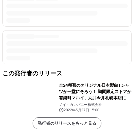
この発行者のリリース
全24種類のオリジナル日本製白Tシャ
ツが一堂にそろう！ 期間限定ストアが
有楽町マルイ、丸井今井札幌本店にオ
ープン
ノイ・カンパニー株式会社
2022年5月27日 15:00
発行者のリリースをもっと見る