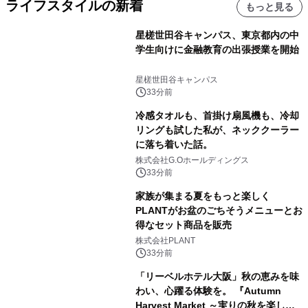
ライフスタイルの新着
もっと見る
星槎世田谷キャンパス、東京都内の中
学生向けに金融教育の出張授業を開始
星槎世田谷キャンパス
33分前
冷感タオルも、首掛け扇風機も、冷却
リングも試した私が、ネッククーラー
に落ち着いた話。
株式会社G.Oホールディングス
33分前
家族が集まる夏をもっと楽しく
PLANTがお盆のごちそうメニューとお
得なセット商品を販売
株式会社PLANT
33分前
「リーベルホテル大阪」秋の恵みを味
わい、心躍る体験を。 『Autumn
Harvest Market ～実りの秋を楽しむ