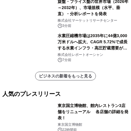
旋盤・フライス盤の世界市場（2026年
～2032年）、市場規模（水平、垂
直）・分析レポートを発表
株式会社マーケットリサーチセンター
3分前
水素圧縮機市場は2035年に44億3,000
万米ドルへ拡大、CAGR 5.72%で成長
する水素インフラ・高圧貯蔵需要が牽
引する市場
株式会社レポートオーシャン
7分前
ビジネスの新着をもっと見る
人気のプレスリリース
東京国立博物館、館内レストラン3店
舗をリニューアル 各店舗の詳細を発
表！
1
東京国立博物館
22時間前