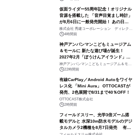
仮面ライダー55周年記念！オリジナル
音源を搭載した 「音声目覚まし時計」
が8月6日に一般発売開始！ あの日の
2
大興奮が今甦る
株式会社 秀建コーポレーション ディレクト
アートギャラリー
4時間前
神戸アンパンマンこどもミュージアム
＆モールに 新たな遊び場が誕生！
2027年2月「ぼうけんアイランド」が
3
オープン
神戸アンパンマンこどもミュージアム＆モー
ル
22時間前
有線CarPlay／Android Autoをワイヤ
レス化 「Mini Aura」 OTTOCASTが
発売、2色展開で8/31まで40％OFF！
4
OTTOCAST株式会社
2時間前
フィールドスリー、光学3倍ズーム搭
載モデルと 水深10m防水モデルのデジ
タルカメラ2機種を8月7日発売 有効
5
約1300万画素、用途別に選べるコンデ
フィールドスリー株式会社