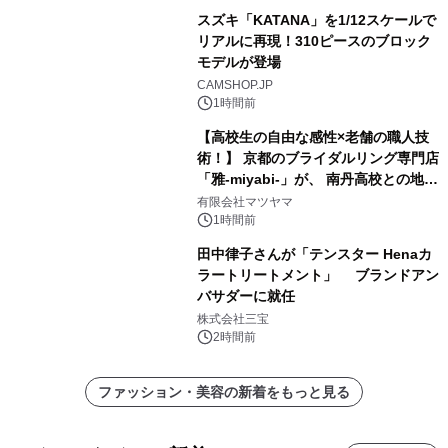
スズキ「KATANA」を1/12スケールで
リアルに再現！310ピースのブロック
モデルが登場
CAMSHOP.JP
1時間前
【高校生の自由な感性×老舗の職人技
術！】 京都のブライダルリング専門店
「雅-miyabi-」が、 南丹高校との地域
共創から生まれた 特別な結婚指輪・婚
有限会社マツヤマ
約指輪「幾重 -ikue-」「宮美 -
1時間前
miyabi-」を 令和8年8月8日に新発
田中律子さんが「テンスター Henaカ
売！
ラートリートメント」 ブランドアン
バサダーに就任
株式会社三宝
2時間前
ファッション・美容の新着をもっと見る