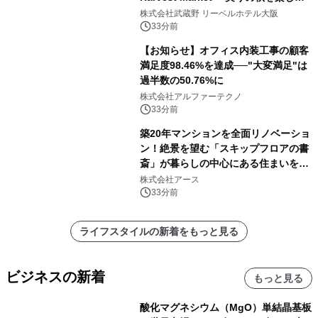
ディナー&スイーツビュッフェ～』を9
株式会社武蔵野 リーベルホテル大阪
月18日より開催！
33分前
【お知らせ】オフィス内装工事の顧客
満足度98.46%を達成──"大変満足"は
過半数の50.76%に
株式会社アルファーテクノ
33分前
築20年マンションを全面リノベーショ
ン！絶景を望む「スキップフロアの書
斎」が暮らしの中心にある住まいを公
開
株式会社アース
33分前
ライフスタイルの新着をもっと見る
ビジネスの新着
もっと見る
酸化マグネシウム（MgO）単結晶基板