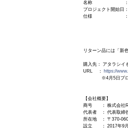
名称 ： 誘引ク
プロジェクト開始日： 
仕様 ：プラスチ
バネ／ス
内径 2
全長 7
リターン品には「新
購入先： アタラシイも
URL ：
https://www
※4月5日プロジ
【会社概要】
商号 ： 株式会社RI
代表者 ： 代表取締
所在地 ： 〒370-0
設立 ： 2017年9