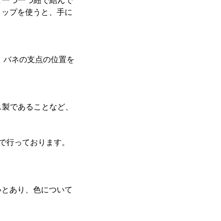
て一つ一つ紐で結んで
リップを使うと、手に
。バネの支点の位置を
ス製であることなど、
設で行っております。
いとあり、色について