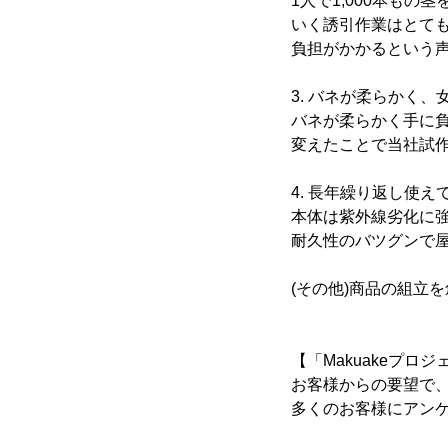
1人で1,000本も
いく誘引作業はとて
負担がかかるという
3. バネが柔らかく
バネが柔らかく手に
変えたことで当社試
4. 長年繰り返し使え
本体は紫外線劣化に強
耐久性のバツグンで
(その他)商品の組立
【「Makuakeプロ
お客様からの要望で
多くのお客様にアン