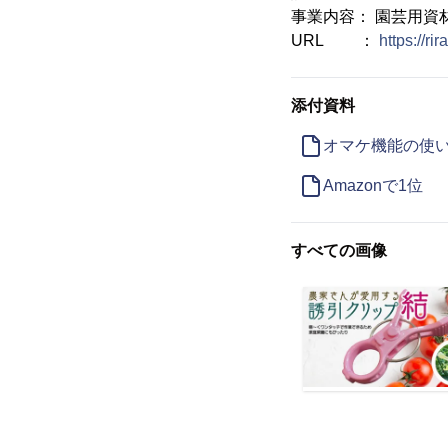
事業内容： 園芸用資
URL ：
https://rira
添付資料
オマケ機能の使
Amazonで1位
すべての画像