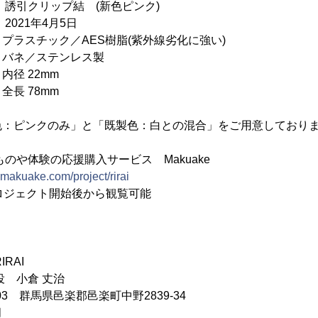
リップ結 (新色ピンク)
2021年4月5日
ック／AES樹脂(紫外線劣化に強い)
テンレス製
2mm
8mm
色：ピンクのみ」と「既製色：白との混合」をご用意しており
のや体験の応援購入サービス Makuake
.makuake.com/project/rirai
ェクト開始後から観覧可能
RAI
役 小倉 丈治
603 群馬県邑楽郡邑楽町中野2839-34
月