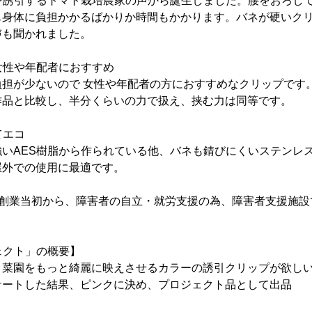
の茎を誘引するトマト栽培農家の声から誕生しました。腰をおろし
も身体に負担かかるばかりか時間もかかります。バネが硬いク
声も聞かれました。
、女性や年配者におすすめ
負担が少ないので 女性や年配者の方におすすめなクリップです
作品と比較し、半分くらいの力で扱え、挟む力は同等です。
てエコ
いAES樹脂から作られている他、バネも錆びにくいステンレ
屋外での使用に最適です。
を創業当初から、障害者の自立・就労支援の為、障害者支援施
ジェクト」の概要】
、菜園をもっと綺麗に映えさせるカラーの誘引クリップが欲し
ケートした結果、ピンクに決め、プロジェクト品として出品