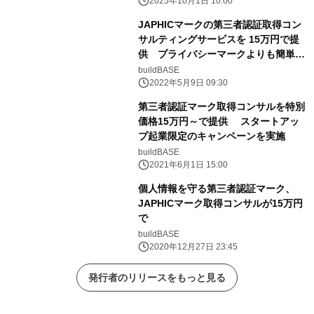
2025年10月1日 10:00
JAPHICマークの第三者認証取得コン
サルティングサービスを 15万円で提
供 プライバシーマークよりも簡単に
取得可能！
buildBASE
2022年5月9日 09:30
第三者認証マーク取得コンサルを特別
価格15万円～で提供 スタートアッ
プ起業限定のキャンペーンを実施
buildBASE
2021年6月1日 15:00
個人情報を守る第三者認証マーク、
JAPHICマーク取得コンサルが15万円
で
buildBASE
2020年12月27日 23:45
発行者のリリースをもっと見る