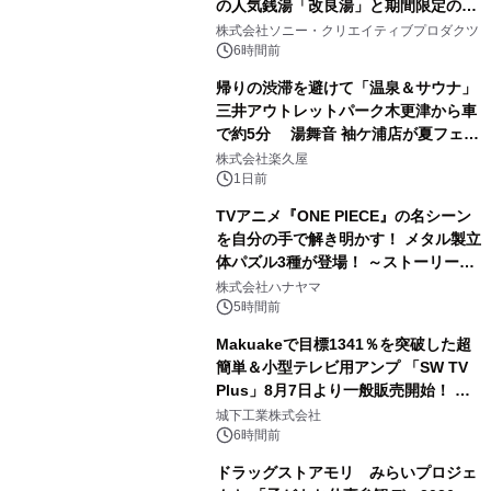
の人気銭湯「改良湯」と期間限定のコ
1
ラボレーション サウナイキタイコラ
株式会社ソニー・クリエイティブプロダクツ
ボグッズも発売決定！
6時間前
帰りの渋滞を避けて「温泉＆サウナ」
三井アウトレットパーク木更津から車
で約5分 湯舞音 袖ケ浦店が夏フェア
2
メニューを提供
株式会社楽久屋
1日前
TVアニメ『ONE PIECE』の名シーン
を自分の手で解き明かす！ メタル製立
体パズル3種が登場！ ～ストーリーと
3
ギミックが融合した 大人の体験型パズ
株式会社ハナヤマ
ルが8月7日(金)12時より先行予約受付
5時間前
開始～
Makuakeで目標1341％を突破した超
簡単＆小型テレビ用アンプ 「SW TV
Plus」8月7日より一般販売開始！ ケ
4
ーブル1本つなぐだけ、テレビの音が
城下工業株式会社
ぐっと豊かに
6時間前
ドラッグストアモリ みらいプロジェ