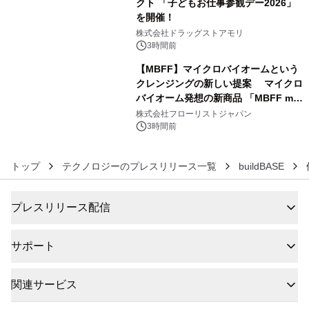
クト 「子どもお仕事参観デー2026」
を開催！
5
株式会社ドラッグストアモリ
3時間前
【MBFF】マイクロバイオームという
クレンジングの新しい提案 マイクロ
バイオーム発想の新商品 「MBFF mb
6
クレンジングPRO」を2026年8月6日
株式会社フローリストジャパン
発売
3時間前
トップ
テクノロジーのプレスリリース一覧
buildBASE
プレスリリース配信
サポート
関連サービス