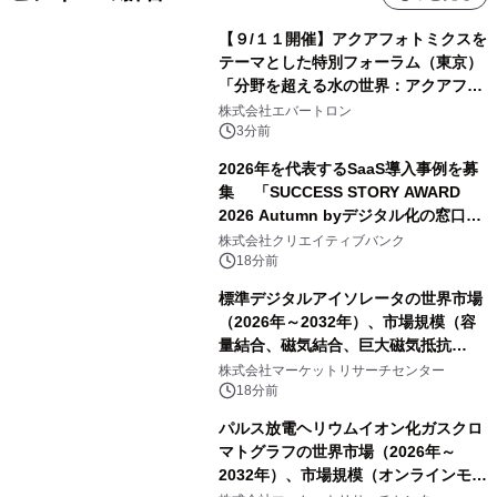
【９/１１開催】アクアフォトミクスを
テーマとした特別フォーラム（東京）
「分野を超える水の世界：アクアフォ
トミクスが切り拓く新しい科学の地
株式会社エバートロン
平」を開催
3分前
2026年を代表するSaaS導入事例を募
集 「SUCCESS STORY AWARD
2026 Autumn byデジタル化の窓口」
開催
株式会社クリエイティブバンク
18分前
標準デジタルアイソレータの世界市場
（2026年～2032年）、市場規模（容
量結合、磁気結合、巨大磁気抵抗
（GMR））・分析レポートを発表
株式会社マーケットリサーチセンター
18分前
パルス放電ヘリウムイオン化ガスクロ
マトグラフの世界市場（2026年～
2032年）、市場規模（オンラインモニ