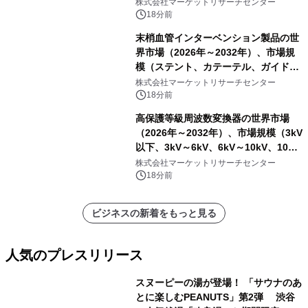
タリング型、ラボラトリー型）・分析
株式会社マーケットリサーチセンター
レポートを発表
18分前
末梢血管インターベンション製品の世
界市場（2026年～2032年）、市場規
模（ステント、カテーテル、ガイドワ
イヤー、シース、下大静脈フィルタ
株式会社マーケットリサーチセンター
ー、その他）・分析レポートを発表
18分前
高保護等級周波数変換器の世界市場
（2026年～2032年）、市場規模（3kV
以下、3kV～6kV、6kV～10kV、10kV
超）・分析レポートを発表
株式会社マーケットリサーチセンター
18分前
ビジネスの新着をもっと見る
人気のプレスリリース
スヌーピーの湯が登場！ 「サウナのあ
とに楽しむPEANUTS」第2弾 渋谷