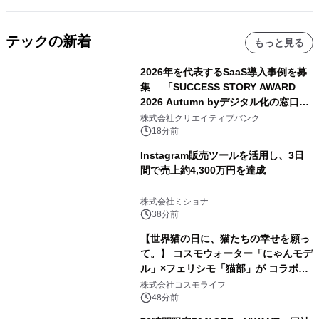
テックの新着
もっと見る
2026年を代表するSaaS導入事例を募
集 「SUCCESS STORY AWARD
2026 Autumn byデジタル化の窓口」
開催
株式会社クリエイティブバンク
18分前
Instagram販売ツールを活用し、3日
間で売上約4,300万円を達成
株式会社ミショナ
38分前
【世界猫の日に、猫たちの幸せを願っ
て。】 コスモウォーター「にゃんモデ
ル」×フェリシモ「猫部」が コラボキ
ャンペーンを実施
株式会社コスモライフ
48分前