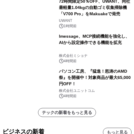
72時間限定50％OFF、UWANT、同社
最軽量1.04kgの自動ゴミ収集掃除機
「V700 Pro」をMakuakeで発売
UWANT
1時間前
lmessage、MCP接続機能を強化し、
AIから設定操作できる機能を拡充
株式会社ミショナ
4時間前
パソコン工房、『猛進！怒涛のAMD
祭』を開催中！対象商品が最大65,000
円OFF！
株式会社ユニットコム
4時間前
テックの新着をもっと見る
ビジネスの新着
もっと見る