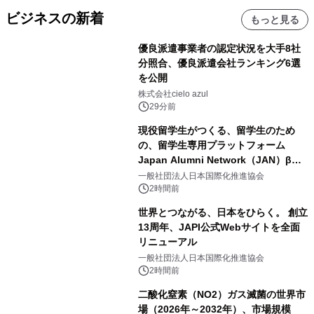
ビジネスの新着
もっと見る
優良派遣事業者の認定状況を大手8社
分照合、優良派遣会社ランキング6選
を公開
株式会社cielo azul
29分前
現役留学生がつくる、留学生のため
の、留学生専用プラットフォーム
Japan Alumni Network（JAN）β版
をリリース
一般社団法人日本国際化推進協会
2時間前
世界とつながる、日本をひらく。 創立
13周年、JAPI公式Webサイトを全面
リニューアル
一般社団法人日本国際化推進協会
2時間前
二酸化窒素（NO2）ガス滅菌の世界市
場（2026年～2032年）、市場規模