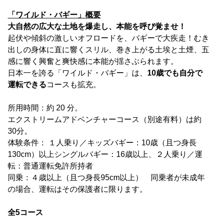
「ワイルド・バギー」概要
大自然の広大な土地を爆走し、本能を呼び覚ませ！
起伏や傾斜の激しいオフロードを、バギーで大疾走！むき
出しの身体に直に響くスリル、巻き上がる土埃と土煙、五
感に響く興奮と爽快感に本能が揺さぶられます。
日本一を誇る「ワイルド・バギー」は、
10歳でも自分で
運転できる
コースも拡充。
所用時間：約 20 分。
エクストリームアドベンチャーコース（別途有料）は約
30分。
体験条件： １人乗り／キッズバギー：10歳（且つ身長
130cm）以上シングルバギー：16歳以上、２人乗り／運
転：普通運転免許所持者
同乗：４歳以上（且つ身長95cm以上） 同乗者が未成年
の場合、運転はその保護者に限ります。
全5コース