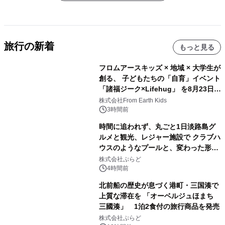
旅行の新着
もっと見る
フロムアースキッズ × 地域 × 大学生が
創る、 子どもたちの「自育」イベント
「諸福ジーク×Lifehug」 を8月23日
(日)開催
株式会社From Earth Kids
3時間前
時間に追われず、丸ごと1日淡路島グ
ルメと観光、レジャー施設で クラブハ
ウスのようなプールと、変わった形の
サウナも 「THE BOXY AWAJI」のお
株式会社ぷらど
得な素泊まり連泊プランで
4時間前
北前船の歴史が息づく港町・三国湊で
上質な滞在を 「オーベルジュほまち
三國湊」 1泊2食付の旅行商品を発売
株式会社ぷらど