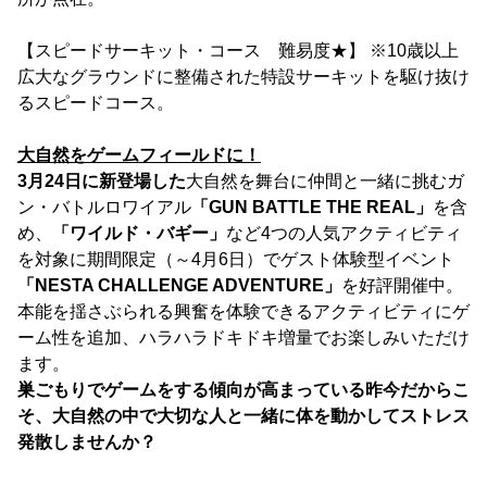
【スピードサーキット・コース 難易度★】 ※10歳以上
広大なグラウンドに整備された特設サーキットを駆け抜け
るスピードコース。
大自然をゲームフィールドに！
3月24日に新登場した
大自然を舞台に仲間と一緒に挑むガ
ン・バトルロワイアル
「GUN BATTLE THE REAL」
を含
め、
「ワイルド・バギー」
など4つの人気アクティビティ
を対象に期間限定（～4月6日）でゲスト体験型イベント
「NESTA CHALLENGE ADVENTURE」
を好評開催中。
本能を揺さぶられる興奮を体験できるアクティビティにゲ
ーム性を追加、ハラハラドキドキ増量でお楽しみいただけ
ます。
巣ごもりでゲームをする傾向が高まっている昨今だからこ
そ、大自然の中で大切な人と一緒に体を動かしてストレス
発散しませんか？