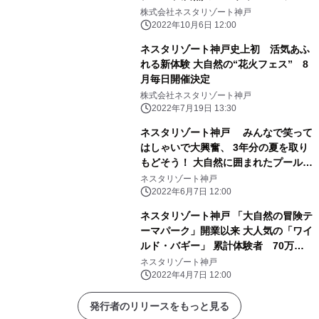
開催決定
株式会社ネスタリゾート神戸
2022年10月6日 12:00
ネスタリゾート神戸史上初 活気あふ
れる新体験 大自然の“花火フェス” 8
月毎日開催決定
株式会社ネスタリゾート神戸
2022年7月19日 13:30
ネスタリゾート神戸 みんなで笑って
はしゃいで大興奮、 3年分の夏を取り
もどそう！ 大自然に囲まれたプール、
2022年7月1日オープン決定
ネスタリゾート神戸
2022年6月7日 12:00
ネスタリゾート神戸 「大自然の冒険テ
ーマパーク」開業以来 大人気の「ワイ
ルド・バギー」 累計体験者 70万人
を突破！
ネスタリゾート神戸
2022年4月7日 12:00
発行者のリリースをもっと見る