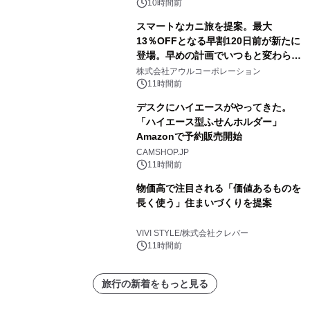
10時間前
スマートなカニ旅を提案。最大
13％OFFとなる早割120日前が新たに
登場。早めの計画でいつもと変わらぬ
大人の冬旅を。ー夕日ヶ浦温泉「佳松
株式会社アウルコーポレーション
苑 別邸ふうか」ー
11時間前
デスクにハイエースがやってきた。
「ハイエース型ふせんホルダー」
Amazonで予約販売開始
CAMSHOP.JP
11時間前
物価高で注目される「価値あるものを
長く使う」住まいづくりを提案
VIVI STYLE/株式会社クレバー
11時間前
旅行の新着をもっと見る