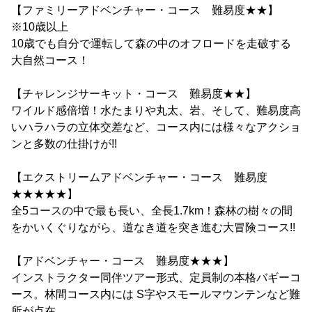
【ファミリーアドベンチャー・コース 難易度★★】
※10歳以上
10歳でも自分で運転して森の中のオフロードを走破する
大自然コース！
【チャレンジサーキット・コース 難易度★★】
ワイルド感倍増！水たまりや丸太、岩、そして、難易度高
いハラハラの立体交差など、コース内には様々なアクショ
ンと多数の仕掛けが!!
【エクストリームアドベンチャー・コース 難易度
★★★★★】
全5コースの中で最も長い、全長1.7km！森林の樹々の間
をかいくぐりながら、道なき道を突き進む大冒険コース!!
【アドベンチャー・コース 難易度★★★】
インストラクター同伴ツアー形式、定員制の本格バギーコ
ース。林間コース内には S字やスモールマウンテンなど難
所が点在。