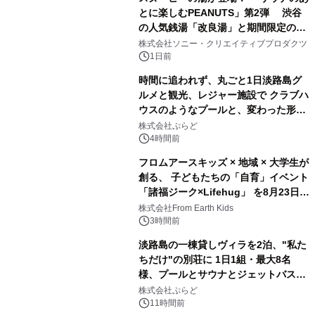
とに楽しむPEANUTS」第2弾 渋谷
の人気銭湯「改良湯」と期間限定のコ
1
ラボレーション サウナイキタイコラ
株式会社ソニー・クリエイティブプロダクツ
ボグッズも発売決定！
1日前
時間に追われず、丸ごと1日淡路島グ
ルメと観光、レジャー施設で クラブハ
ウスのようなプールと、変わった形の
2
サウナも 「THE BOXY AWAJI」のお
株式会社ぷらど
得な素泊まり連泊プランで
4時間前
フロムアースキッズ × 地域 × 大学生が
創る、 子どもたちの「自育」イベント
「諸福ジーク×Lifehug」 を8月23日
3
(日)開催
株式会社From Earth Kids
3時間前
淡路島の一棟貸しヴィラを2泊、"私た
ちだけ"の別荘に 1日1組・最大8名
様、プールとサウナとジェットバス付
4
きで Villa Mon Temps AWAJIの連泊
株式会社ぷらど
素泊りプラン
11時間前