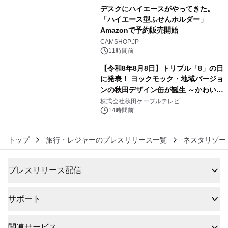
デスクにハイエースがやってきた。
「ハイエース型ふせんホルダー」
Amazonで予約販売開始
5
CAMSHOP.JP
11時間前
【令和8年8月8日】トリプル「8」の日
に発表！ ヨックモック・地域バージョ
ンの秋田デザイン缶が誕生 ～かわいい
6
秋田犬の子犬と秋田の四季と名所を巡
株式会社秋田ケーブルテレビ
るパッケージ～ 9月1日(火)秋田県内で
14時間前
販売開始
トップ
旅行・レジャーのプレスリリース一覧
ネスタリゾー
プレスリリース配信
サポート
関連サービス