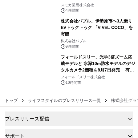
4
始！
スモカ歯磨株式会社
4時間前
株式会社バブル、伊勢原市へ3人乗り
EVトゥクトゥク 「VIVEL COCO」を
寄贈
5
株式会社バブル
9時間前
フィールドスリー、光学3倍ズーム搭
載モデルと 水深10m防水モデルのデジ
タルカメラ2機種を8月7日発売 有効
6
約1300万画素、用途別に選べるコンデ
フィールドスリー株式会社
ジ新登場
10時間前
トップ
ライフスタイルのプレスリリース一覧
株式会社グラ
プレスリリース配信
サポート