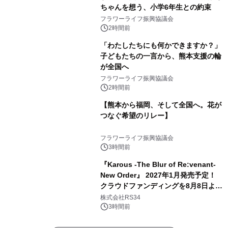
ちゃんを想う、小学6年生との約束
フラワーライフ振興協議会
2時間前
「わたしたちにも何かできますか？」
子どもたちの一言から、熊本支援の輪
が全国へ
フラワーライフ振興協議会
2時間前
【熊本から福岡、そして全国へ。花が
つなぐ希望のリレー】
フラワーライフ振興協議会
3時間前
『Karous -The Blur of Re:venant-
New Order』 2027年1月発売予定！
クラウドファンディングを8月8日より
開始
株式会社RS34
3時間前