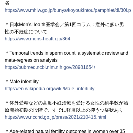
省
https://www.mhlw.go.jp/bunya/koyoukintou/pamphlet/dl/30l.pd
＊日本Men'sHealth医学会／第1回コラム：意外に多い男
性の不妊症について
https://www.mens-health.jp/364
＊Temporal trends in sperm count: a systematic review and
meta-regression analysis
https://pubmed.ncbi.nlm.nih.gov/28981654/
＊Male infertility
https://en.wikipedia.org/wiki/Male_infertility
＊体外受精などの高度不妊治療を受ける女性の約半数が治
療開始初期の段階で、すでに軽度以上の抑うつ症状あり
https://www.ncchd.go.jp/press/2021/210415.html
＊Age-related natural fertility outcomes in women over 35