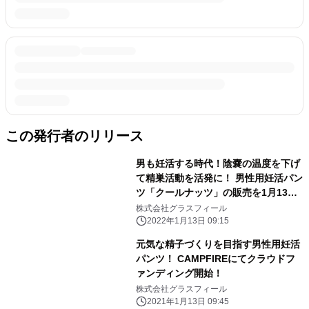
この発行者のリリース
男も妊活する時代！陰嚢の温度を下げ
て精巣活動を活発に！ 男性用妊活パン
ツ「クールナッツ」の販売を1月13日
より開始
株式会社グラスフィール
2022年1月13日 09:15
元気な精子づくりを目指す男性用妊活
パンツ！ CAMPFIREにてクラウドフ
ァンディング開始！
株式会社グラスフィール
2021年1月13日 09:45