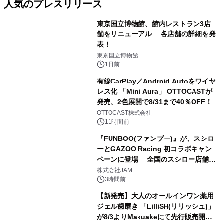
人気のプレスリリース
東京国立博物館、館内レストラン3店
舗をリニューアル 各店舗の詳細を発
表！
1
東京国立博物館
1日前
有線CarPlay／Android Autoをワイヤ
レス化 「Mini Aura」 OTTOCASTが
発売、2色展開で8/31まで40％OFF！
2
OTTOCAST株式会社
11時間前
『FUNBOO(ファンブー)』が、スシロ
ーとGAZOO Racing 初コラボキャン
ペーンに登場 全国のスシロー店舗で
3
GR 4車種の FUNBOO(ミニカー)付き
株式会社JAM
メニューが展開されます
3時間前
【新発売】大人のオールインワン薬用
ジェル歯磨き 「LilliSH(リリッシュ)」
が8/3よりMakuakeにて先行販売開