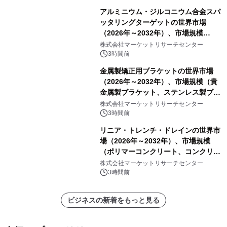
アルミニウム・ジルコニウム合金スパ
ッタリングターゲットの世界市場
（2026年～2032年）、市場規模
（0.995、0.999、その他）・分析レポ
株式会社マーケットリサーチセンター
ートを発表
3時間前
金属製矯正用ブラケットの世界市場
（2026年～2032年）、市場規模（貴
金属製ブラケット、ステンレス製ブラ
ケット、純チタン製ブラケット）・分
株式会社マーケットリサーチセンター
析レポートを発表
3時間前
リニア・トレンチ・ドレインの世界市
場（2026年～2032年）、市場規模
（ポリマーコンクリート、コンクリー
ト、プラスチック、金属）・分析レポ
株式会社マーケットリサーチセンター
ートを発表
3時間前
ビジネスの新着をもっと見る