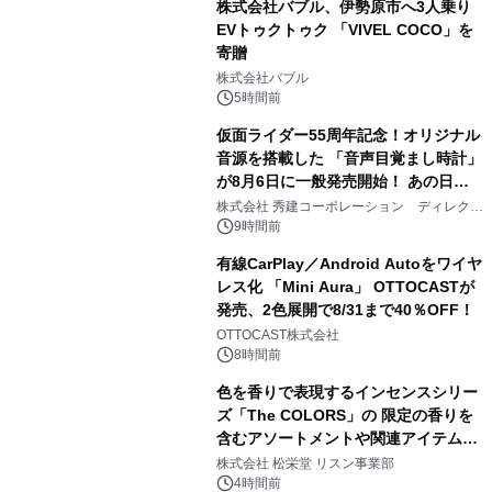
株式会社バブル、伊勢原市へ3人乗り
EVトゥクトゥク 「VIVEL COCO」を
寄贈
3
株式会社バブル
5時間前
仮面ライダー55周年記念！オリジナル
音源を搭載した 「音声目覚まし時計」
が8月6日に一般発売開始！ あの日の
4
大興奮が今甦る
株式会社 秀建コーポレーション ディレクト
アートギャラリー
9時間前
有線CarPlay／Android Autoをワイヤ
レス化 「Mini Aura」 OTTOCASTが
発売、2色展開で8/31まで40％OFF！
5
OTTOCAST株式会社
8時間前
色を香りで表現するインセンスシリー
ズ「The COLORS」の 限定の香りを
含むアソートメントや関連アイテムを
6
8月6日発売
株式会社 松栄堂 リスン事業部
4時間前