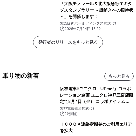
「大阪モノレール＆北大阪急行エキタ
グスタンプラリー ～謎解きへの招待状
～」を開催します！
阪急阪神ホールディングス株式会社
2026年7月24日 16:30
発行者のリリースをもっと見る
乗り物の新着
もっと見る
阪神電車×ユニクロ「UTme!」コラボ
レーション企画 ユニクロ神戸三宮店限
定で8月7日（金） コラボアイテムが
発売決定！
阪神電気鉄道株式会社
3時間前
ＩＣＯＣＡ連絡定期券のご利用エリア
を拡大