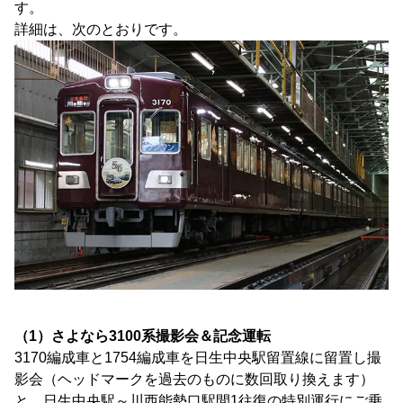
す。
詳細は、次のとおりです。
（1）さよなら3100系撮影会＆記念運転
3170編成車と1754編成車を日生中央駅留置線に留置し撮
影会（ヘッドマークを過去のものに数回取り換えます）
と、日生中央駅～川西能勢口駅間1往復の特別運行にご乗