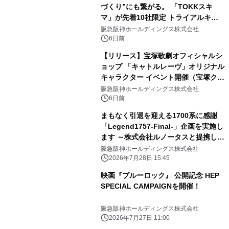
づくり”にも繋がる。 「TOKKスキ
マ」が先着10社限定 トライアルキャ
ンペーンを開始
阪急阪神ホールディングス株式会社
6日前
【リリース】宝塚歌劇オフィシャルシ
ョップ 「キャトルレーヴ」オリジナル
キャラクター イベント開催（宝塚クリ
エイティブアーツ）
阪急阪神ホールディングス株式会社
6日前
まもなく引退を迎える1700系に感謝
「Legend1757-Final-」企画を実施し
ます ～株式会社ルノータスと提携し
「Legend1757記念腕時計」を発売し
阪急阪神ホールディングス株式会社
ます～
2026年7月28日 15:45
映画『ブルーロック』 公開記念 HEP
SPECIAL CAMPAIGNを開催！
阪急阪神ホールディングス株式会社
2026年7月27日 11:00