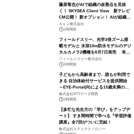
藤原竜也がAIで組織の改善点を見抜
く！ SKYSEA Client View 新テレビ
CM公開！ 新オプション！ AIが組織の
業務実態を分析し労務改善を支援。 藤
Ｓｋｙ株式会社
原竜也メイキング動画公開 「もしAIが
1時間前
自分を分析したら、すぐ休めと言われ
フィールドスリー、光学3倍ズーム搭
る自信がある」「昨年の夏はカブトム
載モデルと 水深10m防水モデルのデジ
シを捕まえたり、虫と戦ったり…」
タルカメラ2機種を8月7日発売 有効
約1300万画素、用途別に選べるコンデ
フィールドスリー株式会社
ジ新登場
1時間前
子どもから高齢者まで、誰もが利用で
きる 自治体給付サービスを提供開始
～EYE-Portal(R)による15歳未満の本
人認証と デジタルデバイド対策で実現
株式会社NTTデータ関西
～
1時間前
【多忙な先生方の「学び」をアップデ
ート】 すき間時間で学べる『学習評価
講座』全7回がついに完結！
株式会社エデュテクノロジー