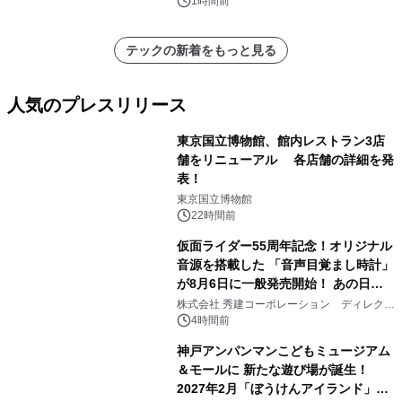
1時間前
テックの新着をもっと見る
人気のプレスリリース
東京国立博物館、館内レストラン3店
舗をリニューアル 各店舗の詳細を発
表！
1
東京国立博物館
22時間前
仮面ライダー55周年記念！オリジナル
音源を搭載した 「音声目覚まし時計」
が8月6日に一般発売開始！ あの日の
2
大興奮が今甦る
株式会社 秀建コーポレーション ディレクト
アートギャラリー
4時間前
神戸アンパンマンこどもミュージアム
＆モールに 新たな遊び場が誕生！
2027年2月「ぼうけんアイランド」が
3