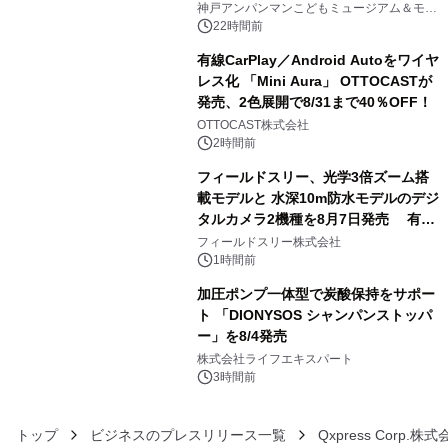
オープン
神戸アンパンマンこどもミュージアム＆モー
ル
22時間前
有線CarPlay／Android Autoをワイヤ
レス化 「Mini Aura」 OTTOCASTが
発売、2色展開で8/31まで40％OFF！
4
OTTOCAST株式会社
2時間前
フィールドスリー、光学3倍ズーム搭
載モデルと 水深10m防水モデルのデジ
タルカメラ2機種を8月7日発売 有効
5
約1300万画素、用途別に選べるコンデ
フィールドスリー株式会社
ジ新登場
1時間前
加圧ポンプ一体型で炭酸保持をサポー
ト 「DIONYSOS シャンパンストッパ
ー」を8/4発売
6
株式会社ライフエキスパート
3時間前
トップ
ビジネスのプレスリリース一覧
Qxpress Corp.株