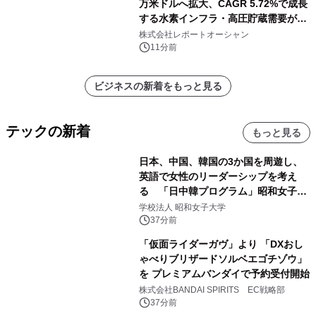
万米ドルへ拡大、CAGR 5.72%で成長
する水素インフラ・高圧貯蔵需要が牽
引する市場
株式会社レポートオーシャン
11分前
ビジネスの新着をもっと見る
テックの新着
もっと見る
日本、中国、韓国の3か国を周遊し、
英語で女性のリーダーシップを考え
る 「日中韓プログラム」昭和女子大
学で開催
学校法人 昭和女子大学
37分前
「仮面ライダーガヴ」より 「DXおし
ゃべりブリザードソルベエゴチゾウ」
を プレミアムバンダイで予約受付開始
株式会社BANDAI SPIRITS EC戦略部
37分前