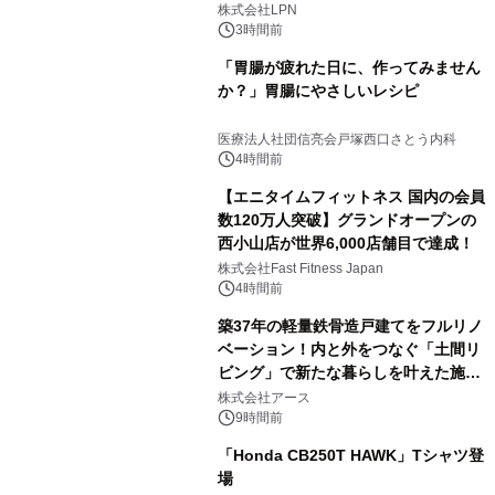
株式会社LPN
3時間前
「胃腸が疲れた日に、作ってみません
か？」胃腸にやさしいレシピ
医療法人社団信亮会戸塚西口さとう内科
4時間前
【エニタイムフィットネス 国内の会員
数120万人突破】グランドオープンの
西小山店が世界6,000店舗目で達成！
株式会社Fast Fitness Japan
4時間前
築37年の軽量鉄骨造戸建てをフルリノ
ベーション！内と外をつなぐ「土間リ
ビング」で新たな暮らしを叶えた施工
事例を株式会社アースが公開
株式会社アース
9時間前
「Honda CB250T HAWK」Tシャツ登
場