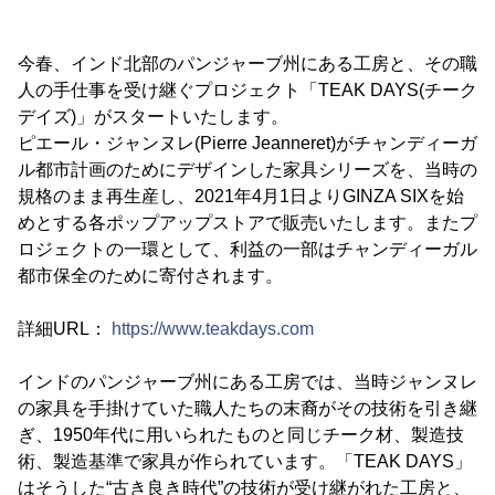
今春、インド北部のパンジャーブ州にある工房と、その職
人の手仕事を受け継ぐプロジェクト「TEAK DAYS(チーク
デイズ)」がスタートいたします。
ピエール・ジャンヌレ(Pierre Jeanneret)がチャンディーガ
ル都市計画のためにデザインした家具シリーズを、当時の
規格のまま再生産し、2021年4月1日よりGINZA SIXを始
めとする各ポップアップストアで販売いたします。またプ
ロジェクトの一環として、利益の一部はチャンディーガル
都市保全のために寄付されます。
詳細URL：
https://www.teakdays.com
インドのパンジャーブ州にある工房では、当時ジャンヌレ
の家具を手掛けていた職人たちの末裔がその技術を引き継
ぎ、1950年代に用いられたものと同じチーク材、製造技
術、製造基準で家具が作られています。「TEAK DAYS」
はそうした“古き良き時代”の技術が受け継がれた工房と、