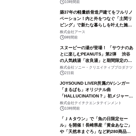
10時間前
築37年の軽量鉄骨造戸建てをフルリノ
ベーション！内と外をつなぐ「土間リ
ビング」で新たな暮らしを叶えた施工
3
事例を株式会社アースが公開
株式会社アース
9時間前
スヌーピーの湯が登場！ 「サウナのあ
とに楽しむPEANUTS」第2弾 渋谷
の人気銭湯「改良湯」と期間限定のコ
4
ラボレーション サウナイキタイコラ
株式会社ソニー・クリエイティブプロダクツ
ボグッズも発売決定！
2日前
JOYSOUND LIVER所属のVシンガー
「まるぱも」オリジナル曲
「HALLUCINATION？」初メジャー配
5
信リリース決定！
株式会社テイチクエンタテインメント
10時間前
「ＪＡタウン」で「魚の日限定セー
ル」を開催！長崎県産「黄金あなご」
や「天然本まぐろ」など約280商品を
6