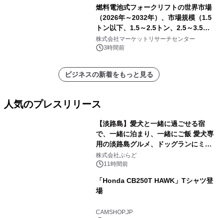
燃料電池式フォークリフトの世界市場
（2026年～2032年）、市場規模（1.5
トン以下、1.5～2.5トン、2.5～3.5ト
ン、3.5～5.0トン、その他）・分析レ
株式会社マーケットリサーチセンター
ポートを発表
3時間前
ビジネスの新着をもっと見る
人気のプレスリリース
【淡路島】愛犬と一緒に過ごせる宿
で、一緒に泊まり、一緒にご飯 愛犬専
用の淡路島グルメ、ドッグランにミニ
1
プール グランピングとトレーラーハウ
株式会社ぷらど
スの2施設で
11時間前
「Honda CB250T HAWK」Tシャツ登
場
2
CAMSHOP.JP