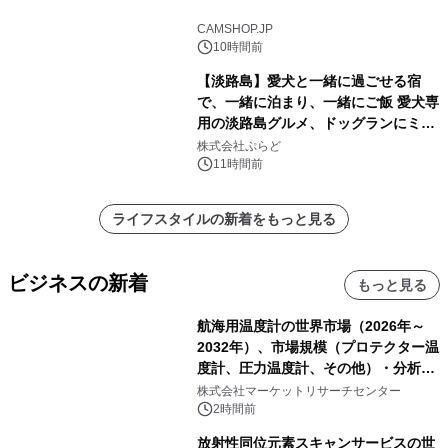
CAMSHOP.JP
10時間前
【淡路島】愛犬と一緒に過ごせる宿
で、一緒に泊まり、一緒にご飯 愛犬専
用の淡路島グルメ、ドッグランにミニ
プール グランピングとトレーラーハウ
株式会社ぷらど
スの2施設で
11時間前
ライフスタイルの新着をもっと見る
ビジネスの新着
もっと見る
航海用温度計の世界市場（2026年～
2032年）、市場規模（プロテクター温
度計、圧力温度計、その他）・分析レ
ポートを発表
株式会社マーケットリサーチセンター
2時間前
放射性同位元素スキャンサービスの世