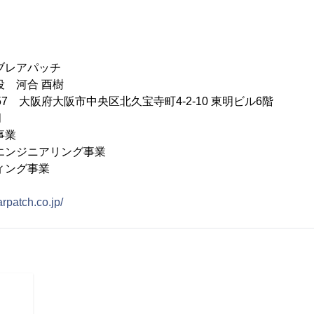
ブレアパッチ
役 河合 酉樹
057 大阪府大阪市中央区北久宝寺町4-2-10 東明ビル6階
月
事業
ニアリング事業
グ事業
iarpatch.co.jp/