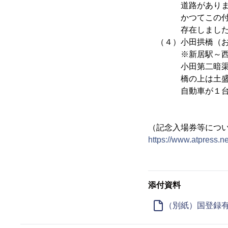
道路がありま
かつてこの付近に
存在しましたが19
（４）小田拱橋（お
※新居駅～西大手駅
小田第二暗渠と同
橋の上は土盛りを
自動車が１台分
（記念入場券等につ
https://www.atpress.n
添付資料
（別紙）国登録