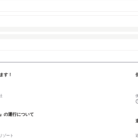
ます！
社
』の運行について
リゾート