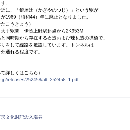
す。
、「鍵屋辻（かぎやのつじ）」という駅が
69（昭和44）年に廃止となりました。
たこうきょう）
間 伊賀上野駅起点から2K953M
時期から存在する石造および煉瓦造の拱橋で、
して線路を敷設しています。トンネルは
通れる程度です。
いて詳しくはこちら）
e.jp/releases/252458/att_252458_1.pdf
有形文化財記念入場券