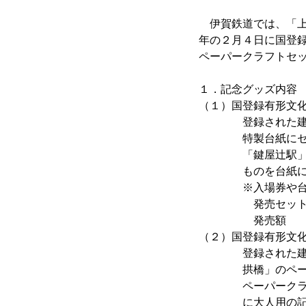
伊賀鉄道では、「上
年の２月４日に国登
ペーパークラフトセ
１．記念グッズ内容
（１）国登録有形文
登録された建造物
特製台紙にセット
「鍵屋辻駅」は現
ものを台紙に直
※入場券や台紙の
発売セット数
発売額 ６
（２）国登録有形文
登録された建造物
拱橋」のペーパー
ペーパークラフト
に大人用の記念乗