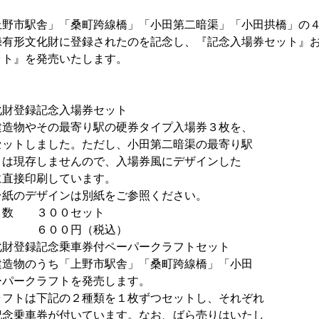
野市駅舎」「桑町跨線橋」「小田第二暗渠」「小田拱橋」の４
録有形文化財に登録されたのを記念し、『記念入場券セット』
ット』を発売いたします。
化財登録記念入場券セット
やその最寄り駅の硬券タイプ入場券３枚を、
しました。ただし、小田第二暗渠の最寄り駅
存しませんので、入場券風にデザインした
接印刷しています。
デザインは別紙をご参照ください。
 ３００セット
００円（税込）
化財登録記念乗車券付ペーパークラフトセット
のうち「上野市駅舎」「桑町跨線橋」「小田
クラフトを発売します。
は下記の２種類を１枚ずつセットし、それぞれ
車券が付いています。なお、ばら売りはいたし