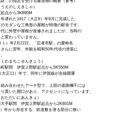
化財」の指定を受ける建造物の概要（参考）
うえのしえきしゃ）
から3K890M
た1917（大正6）年9月に完成した、
ダンな三角形の屋根が特徴の駅舎です。
外壁や屋根が改修されましたが、当時の
変わっていません。
）年2月22日、「忍者市駅」の愛称名
に翌年、外観を昭和50年代頃の塗装に
。
くわまちこせんきょう）
 伊賀上野駅起点から5K550M
正11）年で、同年に伊賀線が全線開通
合わせたアーチ型で、上部の道路欄干には
いた開口があり、アクセントになっています。
（おただいにあんきょ）
間 伊賀上野駅起点から2K801M
年から存在する、鉄道敷を潜る部分に狭い