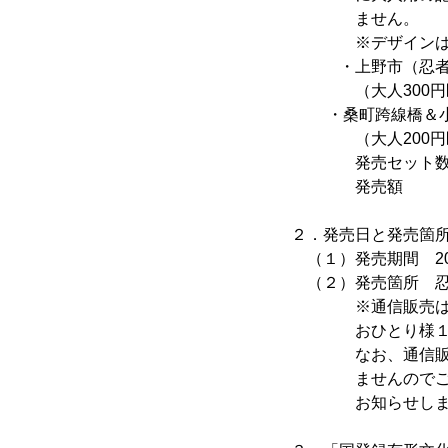
ません。
※デザインは別
・上野市（忍者市
（大人300
・桑町跨線橋＆小
（大人200円区
発売セット数 
発売額 ５
２．発売日と発売箇
（１）発売期間 20
（２）発売箇所 忍
※通信販売は、20
おひとり様１件各
なお、通信販売開
ませんのでご了承
お知らせしま