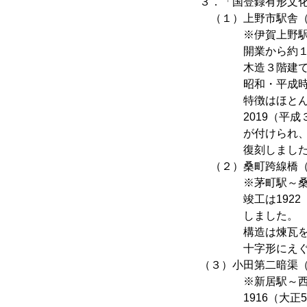
３．「国登録有形文
（１）上野市駅舎（
※伊賀上野駅起点
開業から約１年遅れ
木造３階建てのモ
昭和・平成時代に
特徴はほとんど
2019（平成３１
が付けられ、さら
復刻しました
（２）桑町跨線橋（
※茅町駅～桑町駅間
竣工は1922（大
しました。
構造は煉瓦を組み
十字形にえぐり貫
（３）小田第二暗渠
※新居駅～西大手駅
1916（大正5）