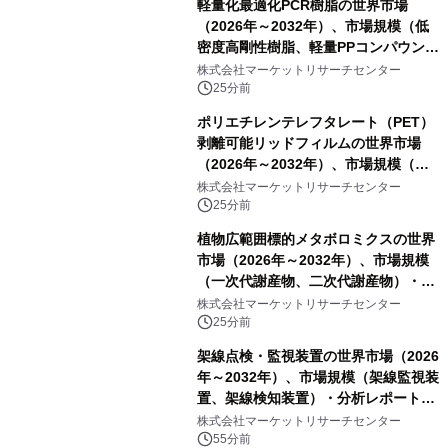
軽量化最適化PCR樹脂の世界市場
（2026年～2032年）、市場規模（低
密度高剛性樹脂、軽量PPコンパウン
ド、強化軽量ブレンド、軽量PCR
株式会社マーケットリサーチセンター
PA、その他）・分析レポートを発表
25分前
ポリエチレンテレフタレート（PET）
剥離可能リッドフィルムの世界市場
（2026年～2032年）、市場規模（ヒ
ートシールタイプ、コールドシールタ
株式会社マーケットリサーチセンター
イプ、粘着タイプ）・分析レポートを
25分前
発表
植物広範囲標的メタボロミクスの世界
市場（2026年～2032年）、市場規模
（一次代謝産物、二次代謝産物）・分
析レポートを発表
株式会社マーケットリサーチセンター
25分前
架線点検・監視装置の世界市場（2026
年～2032年）、市場規模（架線監視装
置、架線検知装置）・分析レポートを
発表
株式会社マーケットリサーチセンター
55分前