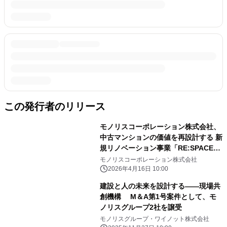
この発行者のリリース
モノリスコーポレーション株式会社、
中古マンションの価値を再設計する 新
規リノベーション事業「RE:SPACE」
を始動 4月15日モデルルームOPEN
モノリスコーポレーション株式会社
2026年4月16日 10:00
建設と人の未来を設計する――現場共
創機構 M＆A第1号案件として、モ
ノリスグループ2社を譲受
モノリスグループ・ワイノット株式会社