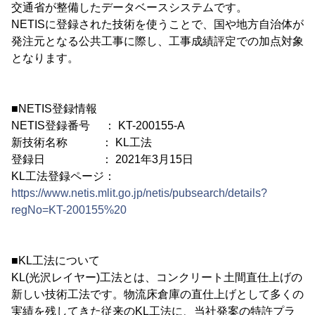
交通省が整備したデータベースシステムです。
NETISに登録された技術を使うことで、国や地方自治体が
発注元となる公共工事に際し、工事成績評定での加点対象
となります。
■NETIS登録情報
NETIS登録番号 ： KT-200155-A
新技術名称 ： KL工法
登録日 ： 2021年3月15日
KL工法登録ページ：
https://www.netis.mlit.go.jp/netis/pubsearch/details?
regNo=KT-200155%20
■KL工法について
KL(光沢レイヤー)工法とは、コンクリート土間直仕上げの
新しい技術工法です。物流床倉庫の直仕上げとして多くの
実績を残してきた従来のKL工法に、当社発案の特許プラ