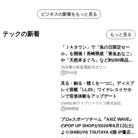
ビジネスの新着をもっと見る
テックの新着
もっと見る
「ＪＡタウン」で「魚の日限定セー
ル」を開催！長崎県産「黄金あなご」
や「天然本まぐろ」など約280商品を
販売！～毎月１０日の定例企画～
JA全農の産直通販JAタウン
55分前
見る・触る・聴くを一つに。ディスプ
レイ搭載「LL05」ワイヤレスイヤホ
ンで音楽体験をアップデート
LivelyLifeライブリーライフ株式会社
6時間前
プロeスポーツチーム『AXIZ WAVE』
のPOP UP SHOPが2026年8月1日(土)
よりSHIBUYA TSUTAYA 6階 IP書店で