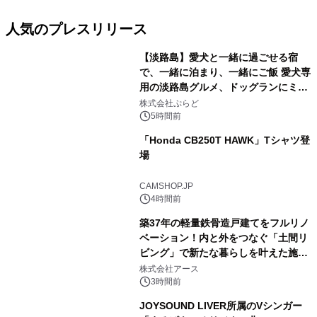
人気のプレスリリース
【淡路島】愛犬と一緒に過ごせる宿
で、一緒に泊まり、一緒にご飯 愛犬専
用の淡路島グルメ、ドッグランにミニ
1
プール グランピングとトレーラーハウ
株式会社ぷらど
スの2施設で
5時間前
「Honda CB250T HAWK」Tシャツ登
場
2
CAMSHOP.JP
4時間前
築37年の軽量鉄骨造戸建てをフルリノ
ベーション！内と外をつなぐ「土間リ
ビング」で新たな暮らしを叶えた施工
3
事例を株式会社アースが公開
株式会社アース
3時間前
JOYSOUND LIVER所属のVシンガー