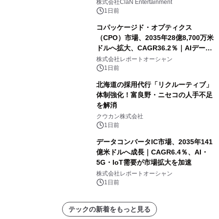
開催決定！！
株式会社ClaN Entertainment
1日前
コパッケージド・オプティクス
（CPO）市場、2035年28億8,700万米
ドルへ拡大、CAGR36.2％｜AIデータ
センター・高速光通信需要が成長を加
株式会社レポートオーシャン
速
1日前
北海道の採用代行「リクルーティブ」
体制強化！富良野・ニセコの人手不足
を解消
クウカン株式会社
1日前
データコンバータIC市場、2035年141
億米ドルへ成長｜CAGR6.4％、AI・
5G・IoT需要が市場拡大を加速
株式会社レポートオーシャン
1日前
テックの新着をもっと見る