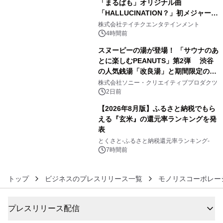
「まるぱも」オリジナル曲
「HALLUCINATION？」初メジャー配
4
信リリース決定！
株式会社テイチクエンタテインメント
4時間前
スヌーピーの湯が登場！ 「サウナのあ
とに楽しむPEANUTS」第2弾 渋谷
の人気銭湯「改良湯」と期間限定のコ
5
ラボレーション サウナイキタイコラ
株式会社ソニー・クリエイティブプロダクツ
ボグッズも発売決定！
2日前
【2026年8月版】ふるさと納税でもら
える『玄米』の還元率ランキングを発
表
6
とくさと-ふるさと納税還元率ランキング-
7時間前
トップ
ビジネスのプレスリリース一覧
モノリスコーポレー
プレスリリース配信