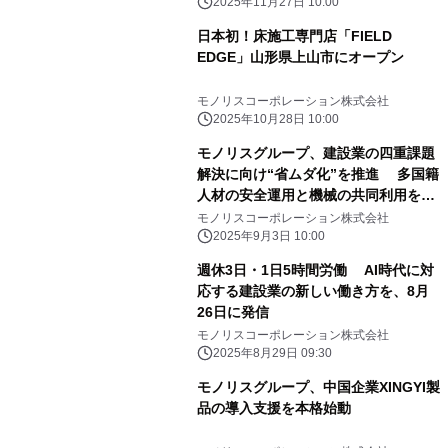
2025年11月27日 10:00
日本初！床施工専門店「FIELD
EDGE」山形県上山市にオープン
モノリスコーポレーション株式会社
2025年10月28日 10:00
モノリスグループ、建設業の四重課題
解決に向け“省ムダ化”を推進 多国籍
人材の安全運用と機械の共同利用を
2025年9月より段階導入
モノリスコーポレーション株式会社
2025年9月3日 10:00
週休3日・1日5時間労働 AI時代に対
応する建設業の新しい働き方を、8月
26日に発信
モノリスコーポレーション株式会社
2025年8月29日 09:30
モノリスグループ、中国企業XINGYI製
品の導入支援を本格始動