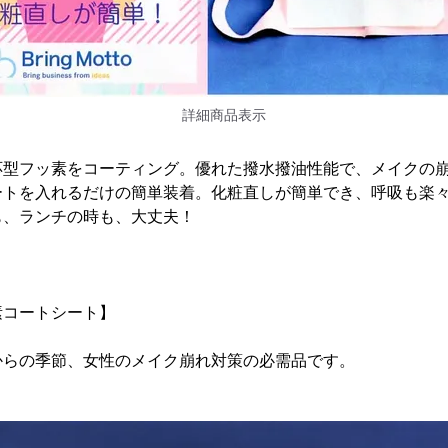
詳細商品表示
応型フッ素をコーティング。優れた撥水撥油性能で、メイクの
ートを入れるだけの簡単装着。化粧直しが簡単でき、呼吸も楽
も、ランチの時も、大丈夫！
！
素コートシート】
。
からの季節、女性のメイク崩れ対策の必需品です。