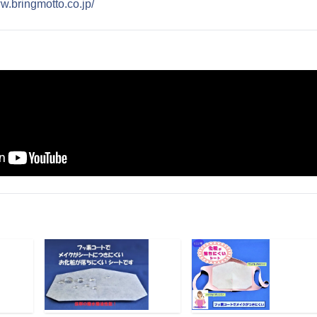
ww.bringmotto.co.jp/