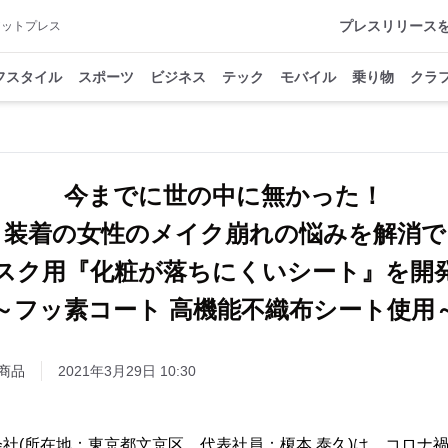
プレスリリース
アットプレス
フスタイル
スポーツ
ビジネス
テック
モバイル
乗り物
クラ
今までに世の中に無かった！
ク装着の女性のメイク崩れの悩みを解消
スク用『化粧が落ちにくいシート』を
～フッ素コート 高機能不織布シート使用
商品
2021年3月29日 10:30
社(所在地：東京都文京区、代表社員：榎本 泰久)は、コロナ