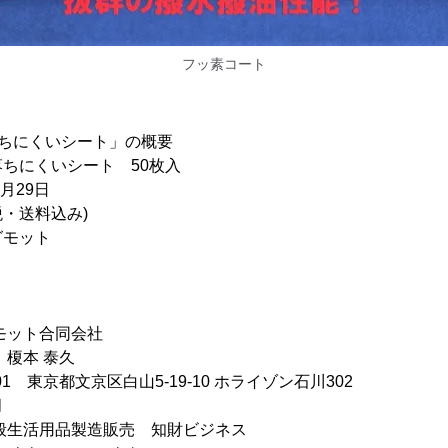
フッ素コート
落ちにくいシート」の概要
にくいシート 50枚入
月29日
税・送料込み)
モット
モット合同会社
 榎本 泰久
001 東京都文京区白山5-19-10 ホライゾン石川302
月
般生活用品製造販売 知財ビジネス