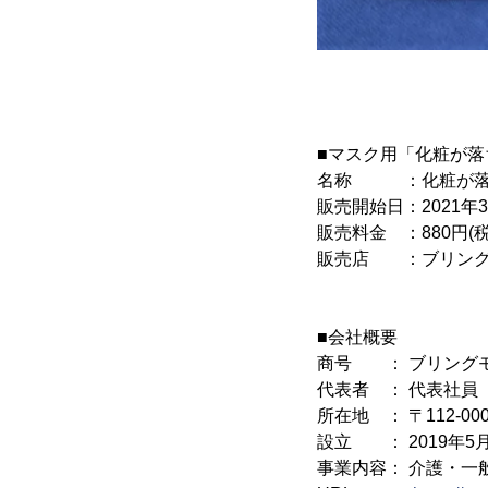
■マスク用「化粧が
名称 ：化粧が落ち
販売開始日：2021年3
販売料金 ：880円(
販売店 ：ブリング
■会社概要
商号 ： ブリング
代表者 ： 代表社員
所在地 ： 〒112-0
設立 ： 2019年5
事業内容： 介護・一