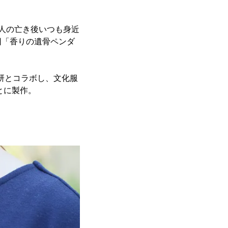
人の亡き後いつも身近
回「香りの遺骨ペンダ
学研とコラボし、文化服
とに製作。