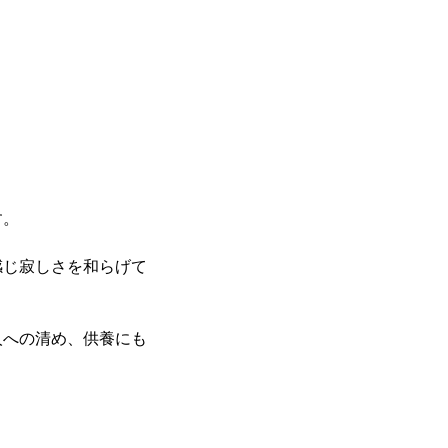
す。
感じ寂しさを和らげて
人への清め、供養にも