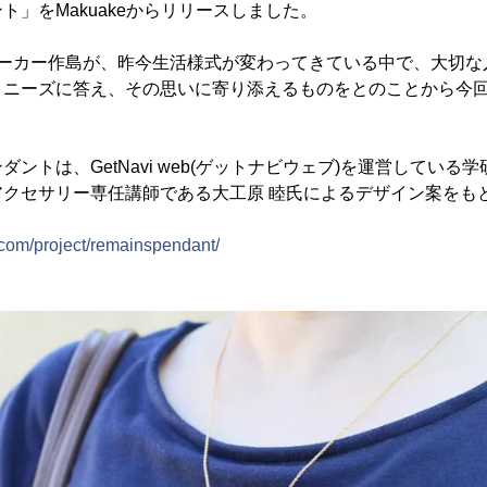
ト」をMakuakeからリリースしました。
メーカー作島が、昨今生活様式が変わってきている中で、大切な
うニーズに答え、その思いに寄り添えるものをとのことから今
ントは、GetNavi web(ゲットナビウェブ)を運営している
アクセサリー専任講師である大工原 睦氏によるデザイン案をも
com/project/remainspendant/