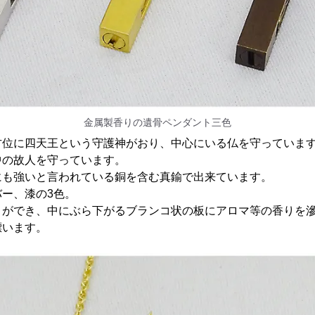
金属製香りの遺骨ペンダント三色
方位に四天王という守護神がおり、中心にいる仏を守っていま
中の故人を守っています。
にも強いと言われている銅を含む真鍮で出来ています。
ー、漆の3色。
とができ、中にぶら下がるブランコ状の板にアロマ等の香りを
漂います。