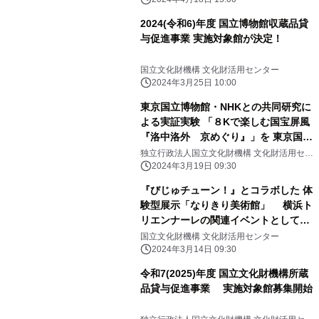
2024(令和6)年度 国立博物館収蔵品貸
与促進事業 実施対象館が決定！
国立文化財機構 文化財活用センター
2024年3月25日 10:00
東京国立博物館・NHKとの共同研究に
よる実証実験 「８Kで楽しむ国宝屏風
『洛中洛外 京めぐり』」を 東京国立
博物館にて開催！(3/19～4/7)
独立行政法人国立文化財機構 文化財活用セン
ター
2024年3月19日 09:30
『びじゅチューン！』とコラボした 体
験型展示「なりきり美術館」 横浜ト
リエンナーレの関連イベントとして
2024年3月15日(金)からNHK横浜放送
国立文化財機構 文化財活用センター
局で開催！
2024年3月14日 09:30
令和7(2025)年度 国立文化財機構所蔵
品貸与促進事業 実施対象館募集開始