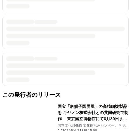
この発行者のリリース
国宝「唐獅子図屏風」の高精細複製品
を キヤノン株式会社との共同研究で制
作 東京国立博物館にて6月30日まで
一般公開
国立文化財機構 文化財活用センター、キヤノ
ン株式会社
2024年4月18日 15:00