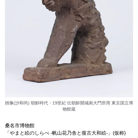
雑像(沙和尚) 朝鮮時代・19世紀 伝朝鮮開城南大門所用 東京国立博
物館蔵
桑名市博物館
「やまと絵のしらべ -帆山花乃舎と復古大和絵-」(仮称)