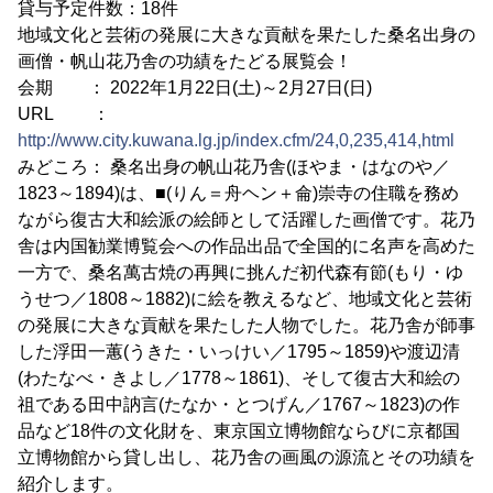
貸与予定件数：18件
地域文化と芸術の発展に大きな貢献を果たした桑名出身の
画僧・帆山花乃舎の功績をたどる展覧会！
会期 ： 2022年1月22日(土)～2月27日(日)
URL ：
http://www.city.kuwana.lg.jp/index.cfm/24,0,235,414,html
みどころ： 桑名出身の帆山花乃舎(ほやま・はなのや／
1823～1894)は、■(りん＝舟ヘン＋侖)崇寺の住職を務め
ながら復古大和絵派の絵師として活躍した画僧です。花乃
舎は内国勧業博覧会への作品出品で全国的に名声を高めた
一方で、桑名萬古焼の再興に挑んだ初代森有節(もり・ゆ
うせつ／1808～1882)に絵を教えるなど、地域文化と芸術
の発展に大きな貢献を果たした人物でした。花乃舎が師事
した浮田一蕙(うきた・いっけい／1795～1859)や渡辺清
(わたなべ・きよし／1778～1861)、そして復古大和絵の
祖である田中訥言(たなか・とつげん／1767～1823)の作
品など18件の文化財を、東京国立博物館ならびに京都国
立博物館から貸し出し、花乃舎の画風の源流とその功績を
紹介します。