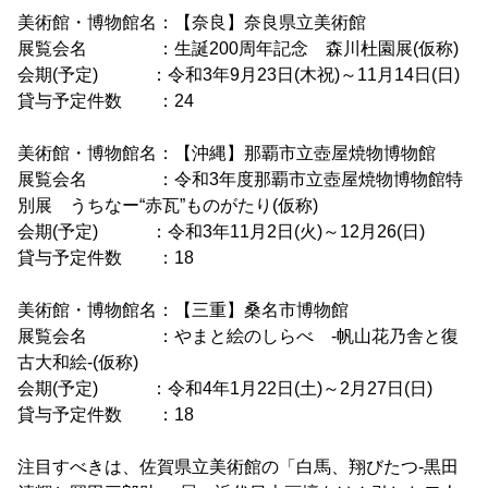
美術館・博物館名：【奈良】奈良県立美術館
展覧会名 ：生誕200周年記念 森川杜園展(仮称)
会期(予定) ：令和3年9月23日(木祝)～11月14日(日)
貸与予定件数 ：24
美術館・博物館名：【沖縄】那覇市立壺屋焼物博物館
展覧会名 ：令和3年度那覇市立壺屋焼物博物館特
別展 うちなー“赤瓦”ものがたり(仮称)
会期(予定) ：令和3年11月2日(火)～12月26(日)
貸与予定件数 ：18
美術館・博物館名：【三重】桑名市博物館
展覧会名 ：やまと絵のしらべ -帆山花乃舎と復
古大和絵-(仮称)
会期(予定) ：令和4年1月22日(土)～2月27日(日)
貸与予定件数 ：18
注目すべきは、佐賀県立美術館の「白馬、翔びたつ-黒田