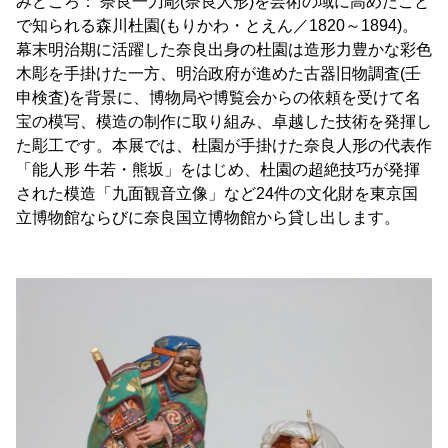
みどころ： 奈良一刀彫(奈良人形)を芸術の域に高めたこと
で知られる森川杜園(もりかわ・とえん／1820～1894)。
幕末明治期に活躍した奈良出身の杜園は造形力豊かな彩色
木彫を手掛けた一方、明治政府が進めた古器旧物調査(壬
申検査)を背景に、博物局や博覧会からの依頼を受けて名
宝の模写、模造の制作に取り組み、卓越した技術を発揮し
た彫工です。本展では、杜園が手掛けた奈良人形の代表作
「能人形 牛若・熊坂」をはじめ、杜園の超絶技巧が発揮
された模造「九面観音立像」など24件の文化財を東京国
立博物館ならびに奈良国立博物館から貸し出します。