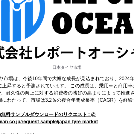
日本タイヤ市場
ヤ市場は、今後10年間で大幅な成長が見込まれており、2024年の
ルに上昇すると予測されています。 この成長は、乗用車と商用
、耐久性の向上に対する消費者の嗜好の高まりによって推進され
期間にわたって、市場は3.2％の複合年間成長率（CAGR）を経
無料サンプルダウンロードのリクエスト : @
ean.co.jp/request-sample/japan-tyre-market