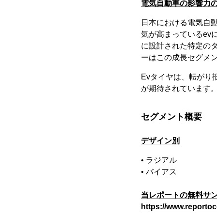
電気自動車の影響力
日本における電気自動
気が高まっているev
に設計された特定のタ
ーはこの成長セグメ
Evタイヤは、転が
が期待されています。
セグメント概要
デザイン別
• ラジアル
• バイアス
当レポートの無料サン
https://www.reportoc