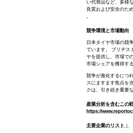
い代替品など、多様
良質および安全のた
。
競争環境と市場動向
日本タイヤ市場の競
ています。 ブリヂ
ヤを提供し、市場で
市場シェアを獲得す
競争が激化するにつ
スにますます焦点を
クは、引き続き重要
産業分析を含むこの戦
https://www.reportoc
主要企業のリスト：