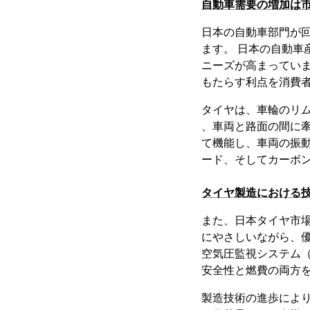
自動車需要の増加は
日本の自動車部門が
ます。 日本の自動
ニーズが高まってい
もたらす利点を消費
タイヤは、車輪のリ
、車両と路面の間に
て機能し、車両の振
ード、そしてカーボ
タイヤ製造における
また、日本タイヤ市
にやさしいながら、
空気圧監視システム（
安全性と燃費の両方
製造技術の進歩によ