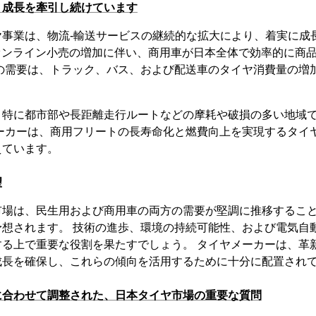
、成長を牽引し続けています
ヤ事業は、物流-輸送サービスの継続的な拡大により、着実に成
オンライン小売の増加に伴い、商用車が日本全体で効率的に商
この需要は、トラック、バス、および配送車のタイヤ消費量の増
、特に都市部や長距離走行ルートなどの摩耗や破損の多い地域
メーカーは、商用フリートの長寿命化と燃費向上を実現するタイ
えています。
望
市場は、民生用および商用車の両方の需要が堅調に推移するこ
予想されます。 技術の進歩、環境の持続可能性、および電気自
する上で重要な役割を果たすでしょう。 タイヤメーカーは、革
成長を確保し、これらの傾向を活用するために十分に配置され
に合わせて調整された、日本タイヤ市場の重要な質問