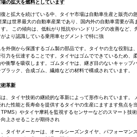
市場の拡大を燃料としています
回復と拡大を続けている中、タイヤ市場は自動車生産と販売の
車産業は世界最大の自動車産業であり、国内外の自動車需要が高
ます。 この傾向は、低転がり抵抗やハンドリングの改善など、
者がより認識している乗用車セグメントで特に強
ムを外側から保護するゴム製の部品です。タイヤの主な役割は
牽引力を伝達することです。タイヤはゴムでできているため、
動や衝撃を吸収します。ゴムタイヤは、継ぎ目のないキャップ
ンブラック、合成ゴム、繊維などの材料で構成されています。
技術革新
場は、タイヤ技術の継続的な革新によって形作られています。 
優れた性能と長寿命を提供するタイヤの生産にますます焦点を当
TPMS）やタイヤ摩耗を監視するセンサーなどのスマート技
を向上させることが期待され
り、タイヤメーカーは、オールシーズンタイヤ、パフォーマン