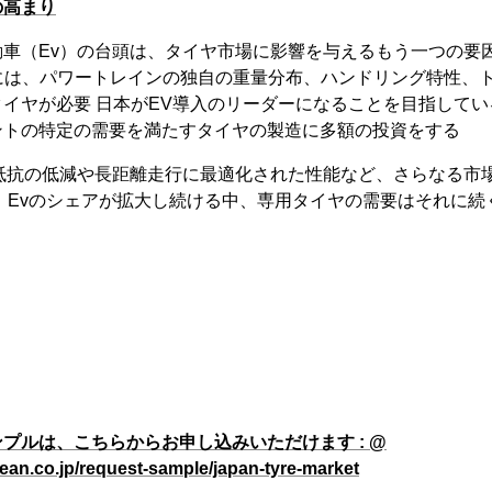
の高まり
車（Ev）の台頭は、タイヤ市場に影響を与えるもう一つの要因
には、パワートレインの独自の重量分布、ハンドリング特性、
イヤが必要 日本がEV導入のリーダーになることを目指して
ントの特定の需要を満たすタイヤの製造に多額の投資をする
り抵抗の低減や長距離走行に最適化された性能など、さらなる市
 Evのシェアが拡大し続ける中、専用タイヤの需要はそれに続
プルは、こちらからお申し込みいただけます : @
ean.co.jp/request-sample/japan-tyre-market