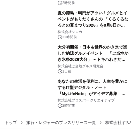
アートギャラリー
2時間前
夏の徳島・鳴門がアツい！グルメとイ
ベントがもりだくさんの 「くるくるな
るとの夏まつり2026」を8月8日から9
4
日間開催 ～夏限定メニューや大抽選
株式会社シンカ
会、大学芋スティックの振る舞いも～
22時間前
大分初開催・日本＆世界のかき氷で楽
しむ納涼グルメイベント 「ご当地か
き氷祭2026大分」 ～トキハわさだタ
5
ウンで8月21日～31日まで11日間限定
株式会社ご当地グルメ研究会
開催～
1日前
あなたの生活を便利に、人生を豊かに
するIT型デジタル・ノート
『MyLifeNote』がアイデア募集 優
6
秀賞100名に1年間無償試用
株式会社プロスパー クリエイティブ
2時間前
トップ
旅行・レジャーのプレスリリース一覧
株式会社すみ