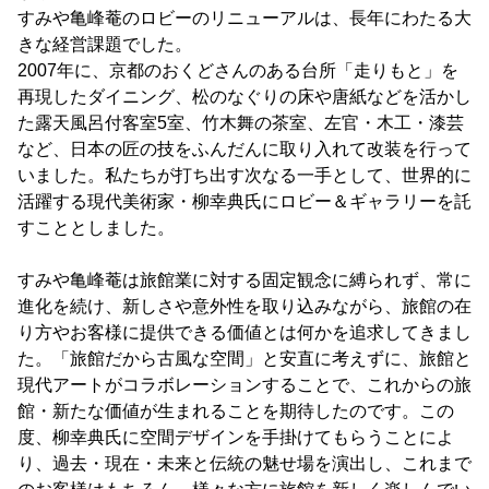
すみや亀峰菴のロビーのリニューアルは、長年にわたる大
きな経営課題でした。
2007年に、京都のおくどさんのある台所「走りもと」を
再現したダイニング、松のなぐりの床や唐紙などを活かし
た露天風呂付客室5室、竹木舞の茶室、左官・木工・漆芸
など、日本の匠の技をふんだんに取り入れて改装を行って
いました。私たちが打ち出す次なる一手として、世界的に
活躍する現代美術家・柳幸典氏にロビー＆ギャラリーを託
すこととしました。
すみや亀峰菴は旅館業に対する固定観念に縛られず、常に
進化を続け、新しさや意外性を取り込みながら、旅館の在
り方やお客様に提供できる価値とは何かを追求してきまし
た。「旅館だから古風な空間」と安直に考えずに、旅館と
現代アートがコラボレーションすることで、これからの旅
館・新たな価値が生まれることを期待したのです。この
度、柳幸典氏に空間デザインを手掛けてもらうことによ
り、過去・現在・未来と伝統の魅せ場を演出し、これまで