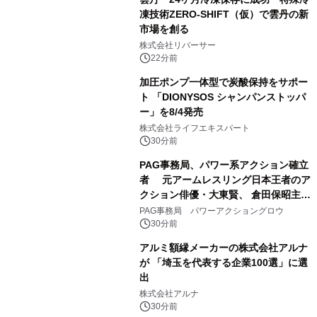
凍技術ZERO-SHIFT（仮）で雲丹の新
市場を創る
株式会社リバーサー
22分前
加圧ポンプ一体型で炭酸保持をサポー
ト 「DIONYSOS シャンパンストッパ
ー」を8/4発売
株式会社ライフエキスパート
30分前
PAG事務局、パワー系アクション確立
者 元アームレスリング日本王者のア
クション俳優・大東賢、 倉田保昭主演
映画『夢物語』で倉田保昭、 サモ・ハ
PAG事務局 パワーアクショングロウ
ン・キンポーと共演 国際舞台へ活躍
30分前
の場を広げる
アルミ額縁メーカーの株式会社アルナ
が 「埼玉を代表する企業100選」に選
出
株式会社アルナ
30分前