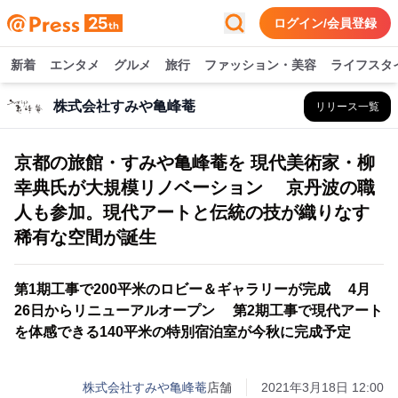
ログイン/会員登録
新着
エンタメ
グルメ
旅行
ファッション・美容
ライフスタ
株式会社すみや亀峰菴
リリース一覧
京都の旅館・すみや亀峰菴を 現代美術家・柳
幸典氏が大規模リノベーション 京丹波の職
人も参加。現代アートと伝統の技が織りなす
稀有な空間が誕生
第1期工事で200平米のロビー＆ギャラリーが完成 4月
26日からリニューアルオープン 第2期工事で現代アート
を体感できる140平米の特別宿泊室が今秋に完成予定
株式会社すみや亀峰菴
店舗
2021年3月18日 12:00