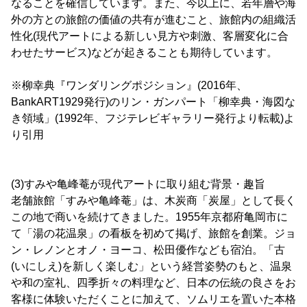
なることを確信しています。また、今以上に、若年層や海
外の方との旅館の価値の共有が進むこと、旅館内の組織活
性化(現代アートによる新しい見方や刺激、客層変化に合
わせたサービス)などが起きることも期待しています。
※柳幸典『ワンダリングポジション』(2016年、
BankART1929発行)のリン・ガンパート「柳幸典・海図な
き領域」(1992年、フジテレビギャラリー発行より転載)よ
り引用
(3)すみや亀峰菴が現代アートに取り組む背景・趣旨
老舗旅館「すみや亀峰菴」は、木炭商「炭屋」として長く
この地で商いを続けてきました。1955年京都府亀岡市に
て「湯の花温泉」の看板を初めて掲げ、旅館を創業。ジョ
ン・レノンとオノ・ヨーコ、松田優作なども宿泊。「古
(いにしえ)を新しく楽しむ」という経営姿勢のもと、温泉
や和の室礼、四季折々の料理など、日本の伝統の良さをお
客様に体験いただくことに加えて、ソムリエを置いた本格