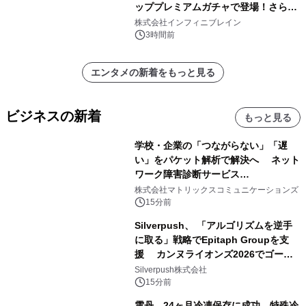
ッププレミアムガチャで登場！さらに
マップイベント「バニーとヨミハラク
株式会社インフィニブレイン
ライシス」が開催！
3時間前
エンタメの新着をもっと見る
ビジネスの新着
もっと見る
学校・企業の「つながらない」「遅
い」をパケット解析で解決へ ネット
ワーク障害診断サービス
「Sonarman」の一般販売を開始
株式会社マトリックスコミュニケーションズ
15分前
Silverpush、 「アルゴリズムを逆手
に取る」戦略でEpitaph Groupを支
援 カンヌライオンズ2026でゴール
ド2部門を含む3賞受賞に貢献
Silverpush株式会社
15分前
雲丹 24ヶ月冷凍保存に成功 特殊冷