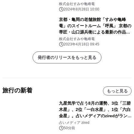
株式会社すみや亀峰菴
2024年8月28日 10:00
京都・亀岡の老舗旅館「すみや亀峰
菴」のスイートルーム「呼風」 京都の
帯匠・山口源兵衛による最新の作品
「八重菊白金」が加わり、 4月17日
株式会社すみや亀峰菴
(月)にアートルームとして完成形へ
2023年4月18日 09:45
発行者のリリースをもっと見る
旅行の新着
もっと見る
九星気学で占う8月の運勢、3位「三碧
木星」、2位「一白水星」、1位「六白
金星」。占いメディアのziredがランキ
ングを発表
占いメディア zired
50分前