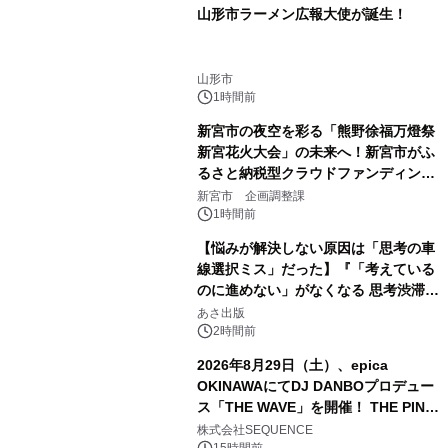
山形市ラーメン広報大使が誕生！
山形市
1時間前
新宮市の夜空を彩る「熊野徐福万燈祭
新宮花火大会」の未来へ！新宮市がふ
るさと納税型クラウドファンディング
を開始
新宮市 企画調整課
1時間前
【悩みが解決しない原因は「思考の車
線選択ミス」だった】『「考えている
のに進めない」がなくなる 思考渋滞か
ら抜け出す方法』2026年8月25日
あさ出版
（火）発売
2時間前
2026年8月29日（土）、epica
OKINAWAにてDJ DANBOプロデュー
ス「THE WAVE」を開催！ THE PINK
TOKYO所属のPINK DANCERS4名が
株式会社SEQUENCE