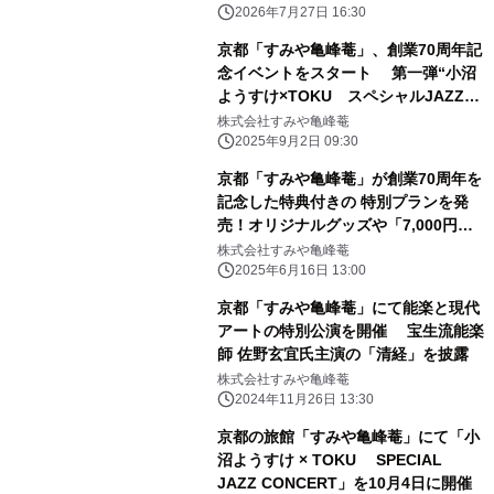
2026年7月27日 16:30
京都「すみや亀峰菴」、創業70周年記
念イベントをスタート 第一弾“小沼
ようすけ×TOKU スペシャルJAZZコ
ンサート”
株式会社すみや亀峰菴
2025年9月2日 09:30
京都「すみや亀峰菴」が創業70周年を
記念した特典付きの 特別プランを発
売！オリジナルグッズや「7,000円割
引券」を提供
株式会社すみや亀峰菴
2025年6月16日 13:00
京都「すみや亀峰菴」にて能楽と現代
アートの特別公演を開催 宝生流能楽
師 佐野玄宜氏主演の「清経」を披露
株式会社すみや亀峰菴
2024年11月26日 13:30
京都の旅館「すみや亀峰菴」にて「小
沼ようすけ × TOKU SPECIAL
JAZZ CONCERT」を10月4日に開催