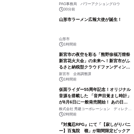
映画『夢物語』で倉田保昭、 サモ・ハ
PAG事務局 パワーアクショングロウ
ン・キンポーと共演 国際舞台へ活躍
30分前
の場を広げる
山形市ラーメン広報大使が誕生！
山形市
1時間前
新宮市の夜空を彩る「熊野徐福万燈祭
新宮花火大会」の未来へ！新宮市がふ
るさと納税型クラウドファンディング
を開始
新宮市 企画調整課
1時間前
仮面ライダー55周年記念！オリジナル
音源を搭載した 「音声目覚まし時計」
が8月6日に一般発売開始！ あの日の
大興奮が今甦る
株式会社 秀建コーポレーション ディレクト
アートギャラリー
2時間前
『対魔忍RPG』にて「【寂しがりバニ
ー】百鬼院 嶺」が期間限定ピックア