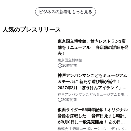
ビジネスの新着をもっと見る
人気のプレスリリース
東京国立博物館、館内レストラン3店
舗をリニューアル 各店舗の詳細を発
表！
1
東京国立博物館
20時間前
神戸アンパンマンこどもミュージアム
＆モールに 新たな遊び場が誕生！
2027年2月「ぼうけんアイランド」が
2
オープン
神戸アンパンマンこどもミュージアム＆モー
ル
20時間前
仮面ライダー55周年記念！オリジナル
音源を搭載した 「音声目覚まし時計」
が8月6日に一般発売開始！ あの日の
3
大興奮が今甦る
株式会社 秀建コーポレーション ディレクト